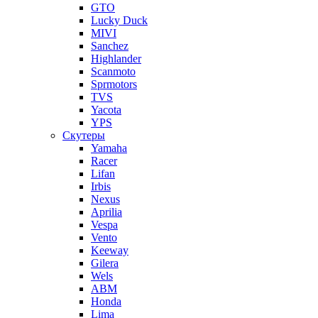
GTO
Lucky Duck
MIVI
Sanchez
Highlander
Scanmoto
Sprmotors
TVS
Yacota
YPS
Скутеры
Yamaha
Racer
Lifan
Irbis
Nexus
Aprilia
Vespa
Vento
Keeway
Gilera
Wels
ABM
Honda
Lima