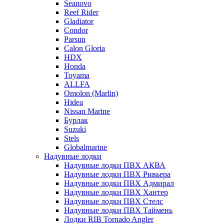
Seanovo
Reef Rider
Gladiator
Condor
Parsun
Calon Gloria
HDX
Honda
Toyama
ALLFA
Omolon (Marlin)
Hidea
Nissan Marine
Бурлак
Suzuki
Stels
Globalmarine
Надувные лодки
Надувные лодки ПВХ АКВА
Надувные лодки ПВХ Ривьера
Надувные лодки ПВХ Адмирал
Надувные лодки ПВХ Хантер
Надувные лодки ПВХ Стелс
Надувные лодки ПВХ Таймень
Лодки RIB Tornado Angler