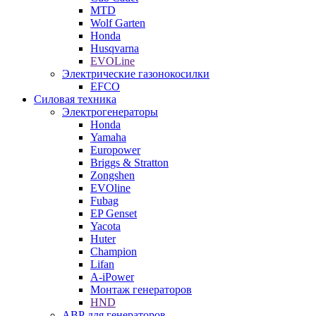
MTD
Wolf Garten
Honda
Husqvarna
EVOLine
Электрические газонокосилки
EFCO
Силовая техника
Электрогенераторы
Honda
Yamaha
Europower
Briggs & Stratton
Zongshen
EVOline
Fubag
EP Genset
Yacota
Huter
Champion
Lifan
A-iPower
Монтаж генераторов
HND
АВР для генераторов