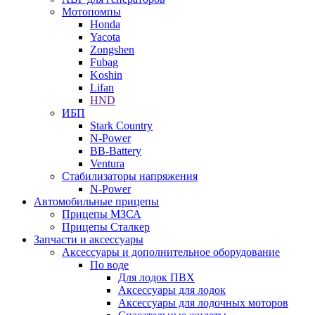
Мотопомпы
Honda
Yacota
Zongshen
Fubag
Koshin
Lifan
HND
ИБП
Stark Country
N-Power
BB-Battery
Ventura
Стабилизаторы напряжения
N-Power
Автомобильные прицепы
Прицепы МЗСА
Прицепы Сталкер
Запчасти и аксессуары
Аксессуары и дополнительное оборудование
По воде
Для лодок ПВХ
Аксессуары для лодок
Аксессуары для лодочных моторов