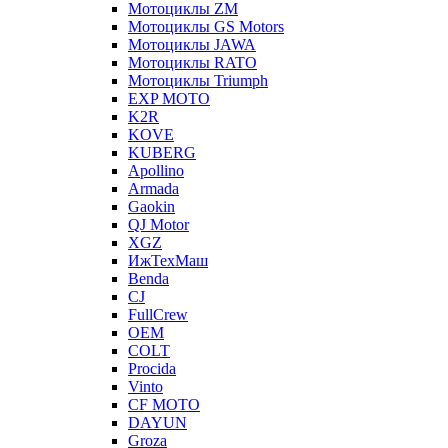
Мотоциклы ZM
Мотоциклы GS Motors
Мотоциклы JAWA
Мотоциклы RATO
Мотоциклы Triumph
EXP MOTO
K2R
KOVE
KUBERG
Apollino
Armada
Gaokin
QJ Motor
XGZ
ИжТехМаш
Benda
CJ
FullCrew
OEM
COLT
Procida
Vinto
CF MOTO
DAYUN
Groza