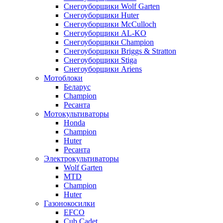
Снегоуборщики Wolf Garten
Снегоуборщики Huter
Снегоуборщики McCulloch
Снегоуборщики AL-KO
Снегоуборщики Champion
Снегоуборщики Briggs & Stratton
Снегоуборщики Stiga
Снегоуборщики Ariens
Мотоблоки
Беларус
Champion
Ресанта
Мотокультиваторы
Honda
Champion
Huter
Ресанта
Электрокультиваторы
Wolf Garten
MTD
Champion
Huter
Газонокосилки
EFCO
Cub Cadet