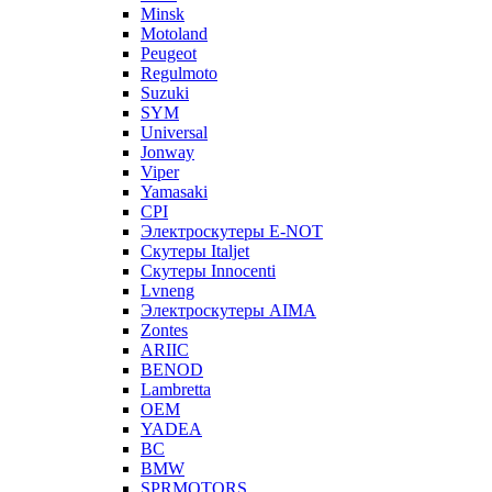
Minsk
Motoland
Peugeot
Regulmoto
Suzuki
SYM
Universal
Jonway
Viper
Yamasaki
CPI
Электроскутеры E-NOT
Скутеры Italjet
Скутеры Innocenti
Lvneng
Электроскутеры AIMA
Zontes
ARIIC
BENOD
Lambretta
OEM
YADEA
BC
BMW
SPRMOTORS