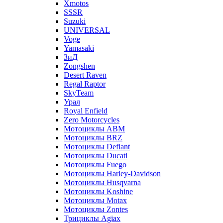
Xmotos
SSSR
Suzuki
UNIVERSAL
Voge
Yamasaki
ЗиД
Zongshen
Desert Raven
Regal Raptor
SkyTeam
Урал
Royal Enfield
Zero Motorcycles
Мотоциклы ABM
Мотоциклы BRZ
Мотоциклы Defiant
Мотоциклы Ducati
Мотоциклы Fuego
Мотоциклы Harley-Davidson
Мотоциклы Husqvarna
Мотоциклы Koshine
Мотоциклы Motax
Мотоциклы Zontes
Трициклы Agiax