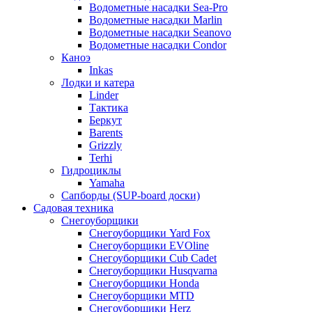
Водометные насадки Sea-Pro
Водометные насадки Marlin
Водометные насадки Seanovo
Водометные насадки Condor
Каноэ
Inkas
Лодки и катера
Linder
Тактика
Беркут
Barents
Grizzly
Terhi
Гидроциклы
Yamaha
Сапборды (SUP-board доски)
Садовая техника
Снегоуборщики
Снегоуборщики Yard Fox
Снегоуборщики EVOline
Снегоуборщики Cub Cadet
Снегоуборщики Husqvarna
Снегоуборщики Honda
Снегоуборщики MTD
Снегоуборщики Herz