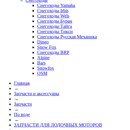
Снегоходы
Снегоходы Yamaha
Снегоходы Irbis
Снегоходы Wels
Снегоходы Буран
Снегоходы Тайга
Снегоходы Тикси
Снегоходы Русская Механика
Dingo
Snow Fox
Снегоходы BRP
Alpine
Bars
Snowfox
OSM
Главная
→
Запчасти и аксессуары
→
Запчасти
→
По воде
→
ЗАПЧАСТИ ДЛЯ ЛОДОЧНЫХ МОТОРОВ