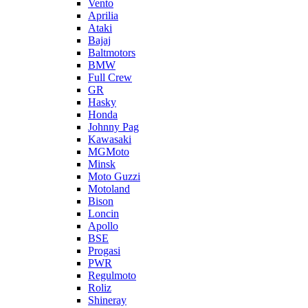
Vento
Aprilia
Ataki
Bajaj
Baltmotors
BMW
Full Crew
GR
Hasky
Honda
Johnny Pag
Kawasaki
MGMoto
Minsk
Moto Guzzi
Motoland
Bison
Loncin
Apollo
BSE
Progasi
PWR
Regulmoto
Roliz
Shineray