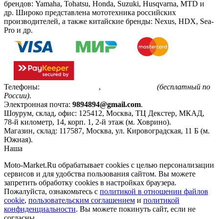
брендов: Yamaha, Tohatsu, Honda, Suzuki, Husqvarna, MTD и
др. Широко представлена мототехника российских
производителей, а также китайские бренды: Nexus, HDX, Sea-
Pro и др.
Телефоны:
+7(495)799-85-55
,
8(800)511-48-94
(бесплатный по
России)
.
Электронная почта:
9894894@gmail.com
.
Шоурум, склад, офис:
125412
,
Москва
,
ТЦ Декстер, МКАД,
78-й километр, 14, корп. 1, 2-й этаж (м. Ховрино)
.
Магазин, склад:
117587
,
Москва
,
ул. Кировоградская, 11 Б (м.
Южная)
.
Наша
Политика конфиденциальности
Moto-Market.Ru обрабатывает сookies с целью персонализации
сервисов и для удобства пользования сайтом. Вы можете
запретить обработку сookies в настройках браузера.
Пожалуйста, ознакомьтесь с
политикой в отношении файлов
cookie
,
пользовательским соглашением
и
политикой
конфиденциальности
. Вы можете покинуть сайт, если не
согласны.