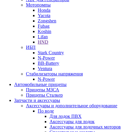
Мотопомпы
Honda
Yacota
Zongshen
Fubag
Koshin
Lifan
HND
ИБП
Stark Country
N-Power
BB-Battery
Ventura
Стабилизаторы напряжения
N-Power
Автомобильные прицепы
Прицепы МЗСА
Прицепы Сталкер
Запчасти и аксессуары
Аксессуары и дополнительное оборудование
По воде
Для лодок ПВХ
Аксессуары для лодок
Аксессуары для лодочных моторов