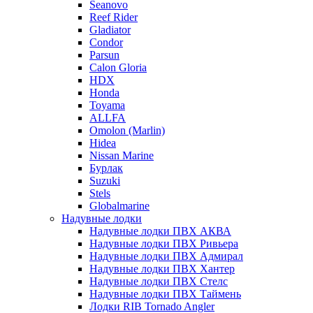
Seanovo
Reef Rider
Gladiator
Condor
Parsun
Calon Gloria
HDX
Honda
Toyama
ALLFA
Omolon (Marlin)
Hidea
Nissan Marine
Бурлак
Suzuki
Stels
Globalmarine
Надувные лодки
Надувные лодки ПВХ АКВА
Надувные лодки ПВХ Ривьера
Надувные лодки ПВХ Адмирал
Надувные лодки ПВХ Хантер
Надувные лодки ПВХ Стелс
Надувные лодки ПВХ Таймень
Лодки RIB Tornado Angler