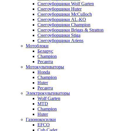
Снегоуборщики Wolf Garten
Снегоуборщики Huter
Снегоуборщики McCulloch
Снегоуборщики AL-KO
Снегоуборщики Champion
Снегоуборщики Briggs & Stratton
Снегоуборщики Stiga
Снегоуборщики Ariens
Мотоблоки
Беларус
Champion
Ресанта
Мотокультиваторы
Honda
Champion
Huter
Ресанта
Электрокультиваторы
Wolf Garten
MTD
Champion
Huter
Газонокосилки
EFCO
Cub Cadet