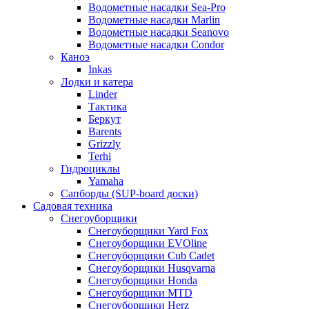
Водометные насадки Sea-Pro
Водометные насадки Marlin
Водометные насадки Seanovo
Водометные насадки Condor
Каноэ
Inkas
Лодки и катера
Linder
Тактика
Беркут
Barents
Grizzly
Terhi
Гидроциклы
Yamaha
Сапборды (SUP-board доски)
Садовая техника
Снегоуборщики
Снегоуборщики Yard Fox
Снегоуборщики EVOline
Снегоуборщики Cub Cadet
Снегоуборщики Husqvarna
Снегоуборщики Honda
Снегоуборщики MTD
Снегоуборщики Herz