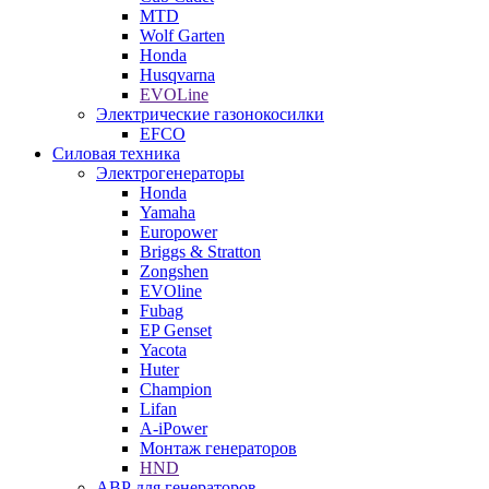
MTD
Wolf Garten
Honda
Husqvarna
EVOLine
Электрические газонокосилки
EFCO
Силовая техника
Электрогенераторы
Honda
Yamaha
Europower
Briggs & Stratton
Zongshen
EVOline
Fubag
EP Genset
Yacota
Huter
Champion
Lifan
A-iPower
Монтаж генераторов
HND
АВР для генераторов