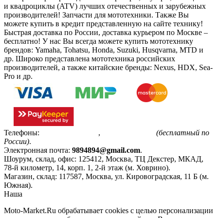
и квадроциклы (ATV) лучших отечественных и зарубежных
производителей! Запчасти для мототехники. Также Вы
можете купить в кредит представленную на сайте технику!
Быстрая доставка по России, доставка курьером по Москве –
бесплатно!
У нас Вы всегда можете купить мототехнику
брендов: Yamaha, Tohatsu, Honda, Suzuki, Husqvarna, MTD и
др. Широко представлена мототехника российских
производителей, а также китайские бренды: Nexus, HDX, Sea-
Pro и др.
Телефоны:
+7(495)799-85-55
,
8(800)511-48-94
(бесплатный по
России)
.
Электронная почта:
9894894@gmail.com
.
Шоурум, склад, офис:
125412
,
Москва
,
ТЦ Декстер, МКАД,
78-й километр, 14, корп. 1, 2-й этаж (м. Ховрино)
.
Магазин, склад:
117587
,
Москва
,
ул. Кировоградская, 11 Б (м.
Южная)
.
Наша
Политика конфиденциальности
Moto-Market.Ru обрабатывает сookies с целью персонализации