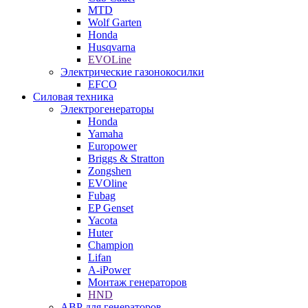
MTD
Wolf Garten
Honda
Husqvarna
EVOLine
Электрические газонокосилки
EFCO
Силовая техника
Электрогенераторы
Honda
Yamaha
Europower
Briggs & Stratton
Zongshen
EVOline
Fubag
EP Genset
Yacota
Huter
Champion
Lifan
A-iPower
Монтаж генераторов
HND
АВР для генераторов