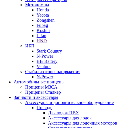
Мотопомпы
Honda
Yacota
Zongshen
Fubag
Koshin
Lifan
HND
ИБП
Stark Country
N-Power
BB-Battery
Ventura
Стабилизаторы напряжения
N-Power
Автомобильные прицепы
Прицепы МЗСА
Прицепы Сталкер
Запчасти и аксессуары
Аксессуары и дополнительное оборудование
По воде
Для лодок ПВХ
Аксессуары для лодок
Аксессуары для лодочных моторов