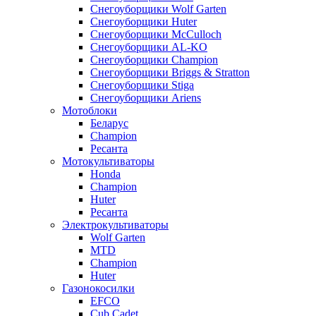
Снегоуборщики Wolf Garten
Снегоуборщики Huter
Снегоуборщики McCulloch
Снегоуборщики AL-KO
Снегоуборщики Champion
Снегоуборщики Briggs & Stratton
Снегоуборщики Stiga
Снегоуборщики Ariens
Мотоблоки
Беларус
Champion
Ресанта
Мотокультиваторы
Honda
Champion
Huter
Ресанта
Электрокультиваторы
Wolf Garten
MTD
Champion
Huter
Газонокосилки
EFCO
Cub Cadet