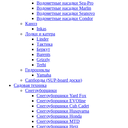
Водометные насадки Sea-Pro
Водометные насадки Marlin
Водометные насадки Seanovo
Водометные насадки Condor
Каноэ
Inkas
Лодки и катера
Linder
Тактика
Беркут
Barents
Grizzly
Terhi
Гидроциклы
Yamaha
Сапборды (SUP-board доски)
Садовая техника
Снегоуборщики
Снегоуборщики Yard Fox
Снегоуборщики EVOline
Снегоуборщики Cub Cadet
Снегоуборщики Husqvarna
Снегоуборщики Honda
Снегоуборщики MTD
Снегоуборщики Herz