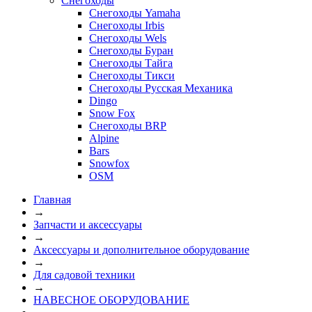
Снегоходы
Снегоходы Yamaha
Снегоходы Irbis
Снегоходы Wels
Снегоходы Буран
Снегоходы Тайга
Снегоходы Тикси
Снегоходы Русская Механика
Dingo
Snow Fox
Снегоходы BRP
Alpine
Bars
Snowfox
OSM
Главная
→
Запчасти и аксессуары
→
Аксессуары и дополнительное оборудование
→
Для садовой техники
→
НАВЕСНОЕ ОБОРУДОВАНИЕ