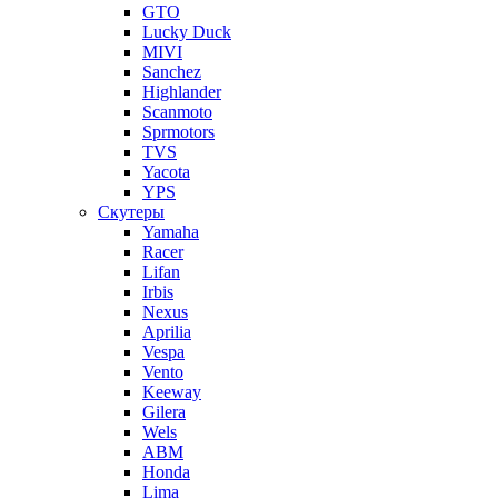
GTO
Lucky Duck
MIVI
Sanchez
Highlander
Scanmoto
Sprmotors
TVS
Yacota
YPS
Скутеры
Yamaha
Racer
Lifan
Irbis
Nexus
Aprilia
Vespa
Vento
Keeway
Gilera
Wels
ABM
Honda
Lima