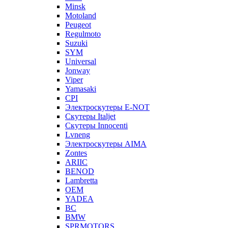
Minsk
Motoland
Peugeot
Regulmoto
Suzuki
SYM
Universal
Jonway
Viper
Yamasaki
CPI
Электроскутеры E-NOT
Скутеры Italjet
Скутеры Innocenti
Lvneng
Электроскутеры AIMA
Zontes
ARIIC
BENOD
Lambretta
OEM
YADEA
BC
BMW
SPRMOTORS