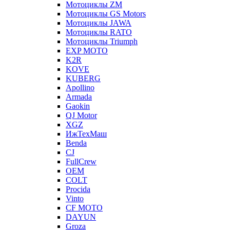
Мотоциклы ZM
Мотоциклы GS Motors
Мотоциклы JAWA
Мотоциклы RATO
Мотоциклы Triumph
EXP MOTO
K2R
KOVE
KUBERG
Apollino
Armada
Gaokin
QJ Motor
XGZ
ИжТехМаш
Benda
CJ
FullCrew
OEM
COLT
Procida
Vinto
CF MOTO
DAYUN
Groza