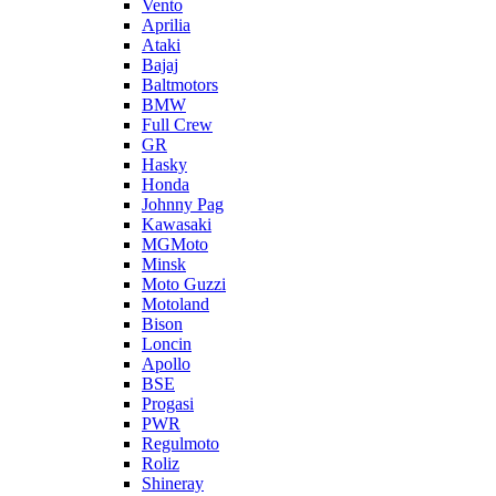
Vento
Aprilia
Ataki
Bajaj
Baltmotors
BMW
Full Crew
GR
Hasky
Honda
Johnny Pag
Kawasaki
MGMoto
Minsk
Moto Guzzi
Motoland
Bison
Loncin
Apollo
BSE
Progasi
PWR
Regulmoto
Roliz
Shineray