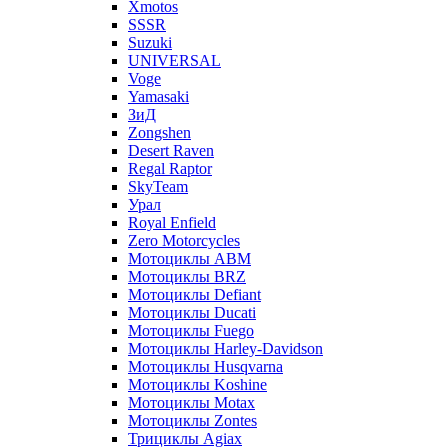
Xmotos
SSSR
Suzuki
UNIVERSAL
Voge
Yamasaki
ЗиД
Zongshen
Desert Raven
Regal Raptor
SkyTeam
Урал
Royal Enfield
Zero Motorcycles
Мотоциклы ABM
Мотоциклы BRZ
Мотоциклы Defiant
Мотоциклы Ducati
Мотоциклы Fuego
Мотоциклы Harley-Davidson
Мотоциклы Husqvarna
Мотоциклы Koshine
Мотоциклы Motax
Мотоциклы Zontes
Трициклы Agiax