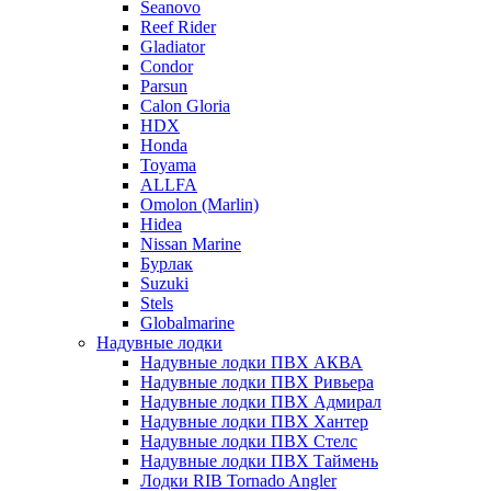
Seanovo
Reef Rider
Gladiator
Condor
Parsun
Calon Gloria
HDX
Honda
Toyama
ALLFA
Omolon (Marlin)
Hidea
Nissan Marine
Бурлак
Suzuki
Stels
Globalmarine
Надувные лодки
Надувные лодки ПВХ АКВА
Надувные лодки ПВХ Ривьера
Надувные лодки ПВХ Адмирал
Надувные лодки ПВХ Хантер
Надувные лодки ПВХ Стелс
Надувные лодки ПВХ Таймень
Лодки RIB Tornado Angler