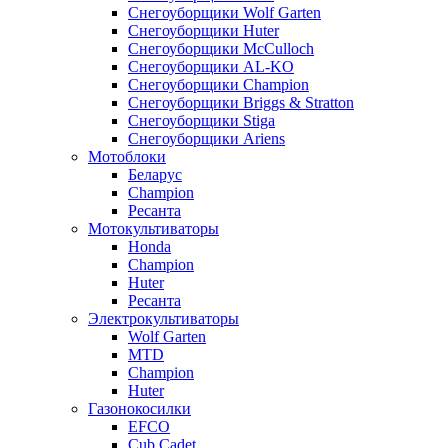
Снегоуборщики Wolf Garten
Снегоуборщики Huter
Снегоуборщики McCulloch
Снегоуборщики AL-KO
Снегоуборщики Champion
Снегоуборщики Briggs & Stratton
Снегоуборщики Stiga
Снегоуборщики Ariens
Мотоблоки
Беларус
Champion
Ресанта
Мотокультиваторы
Honda
Champion
Huter
Ресанта
Электрокультиваторы
Wolf Garten
MTD
Champion
Huter
Газонокосилки
EFCO
Cub Cadet