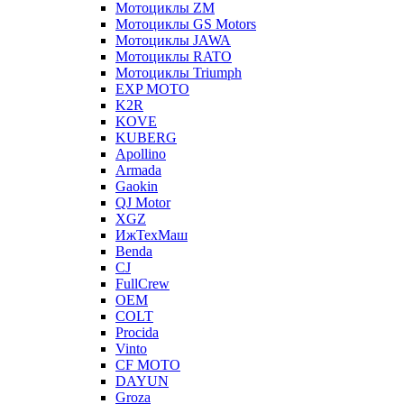
Мотоциклы ZM
Мотоциклы GS Motors
Мотоциклы JAWA
Мотоциклы RATO
Мотоциклы Triumph
EXP MOTO
K2R
KOVE
KUBERG
Apollino
Armada
Gaokin
QJ Motor
XGZ
ИжТехМаш
Benda
CJ
FullCrew
OEM
COLT
Procida
Vinto
CF MOTO
DAYUN
Groza