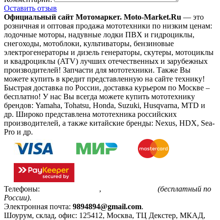
Оставить отзыв
Официальный сайт Мотомаркет.
Moto-Market.Ru
— это
розничная и оптовая продажа мототехники по низким ценам:
лодочные моторы, надувные лодки ПВХ и гидроциклы,
снегоходы, мотоблоки, культиваторы, бензиновые
электрогенераторы и дизель генераторы, скутеры, мотоциклы
и квадроциклы (ATV) лучших отечественных и зарубежных
производителей! Запчасти для мототехники. Также Вы
можете купить в кредит представленную на сайте технику!
Быстрая доставка по России, доставка курьером по Москве –
бесплатно!
У нас Вы всегда можете купить мототехнику
брендов: Yamaha, Tohatsu, Honda, Suzuki, Husqvarna, MTD и
др. Широко представлена мототехника российских
производителей, а также китайские бренды: Nexus, HDX, Sea-
Pro и др.
Телефоны:
+7(495)799-85-55
,
8(800)511-48-94
(бесплатный по
России)
.
Электронная почта:
9894894@gmail.com
.
Шоурум, склад, офис:
125412
,
Москва
,
ТЦ Декстер, МКАД,