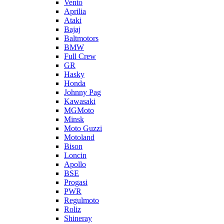
Vento
Aprilia
Ataki
Bajaj
Baltmotors
BMW
Full Crew
GR
Hasky
Honda
Johnny Pag
Kawasaki
MGMoto
Minsk
Moto Guzzi
Motoland
Bison
Loncin
Apollo
BSE
Progasi
PWR
Regulmoto
Roliz
Shineray