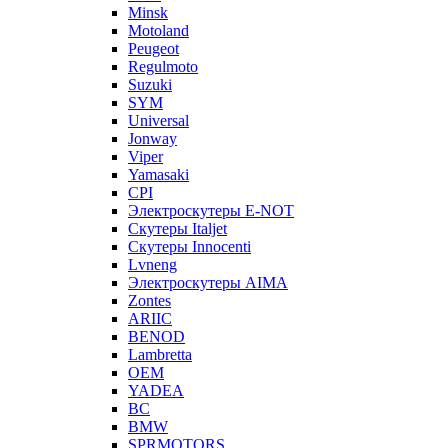
Minsk
Motoland
Peugeot
Regulmoto
Suzuki
SYM
Universal
Jonway
Viper
Yamasaki
CPI
Электроскутеры E-NOT
Скутеры Italjet
Скутеры Innocenti
Lvneng
Электроскутеры AIMA
Zontes
ARIIC
BENOD
Lambretta
OEM
YADEA
BC
BMW
SPRMOTORS