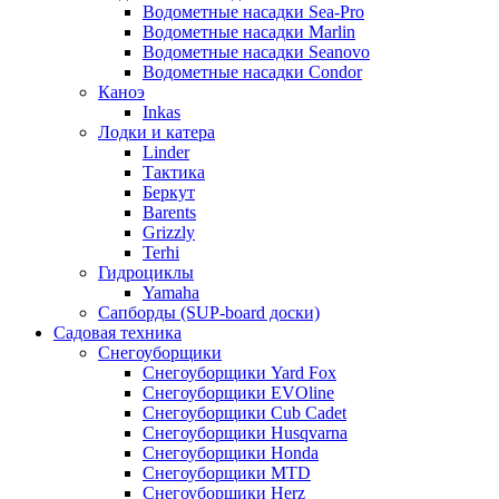
Водометные насадки Sea-Pro
Водометные насадки Marlin
Водометные насадки Seanovo
Водометные насадки Condor
Каноэ
Inkas
Лодки и катера
Linder
Тактика
Беркут
Barents
Grizzly
Terhi
Гидроциклы
Yamaha
Сапборды (SUP-board доски)
Садовая техника
Снегоуборщики
Снегоуборщики Yard Fox
Снегоуборщики EVOline
Снегоуборщики Cub Cadet
Снегоуборщики Husqvarna
Снегоуборщики Honda
Снегоуборщики MTD
Снегоуборщики Herz