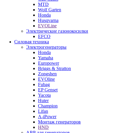
MTD
Wolf Garten
Honda
Husqvarna
EVOLine
Электрические газонокосилки
EFCO
Силовая техника
Электрогенераторы
Honda
Yamaha
Europower
Briggs & Stratton
Zongshen
EVOline
Fubag
EP Genset
Yacota
Huter
Champion
Lifan
A-iPower
Монтаж генераторов
HND
АВР для генераторов