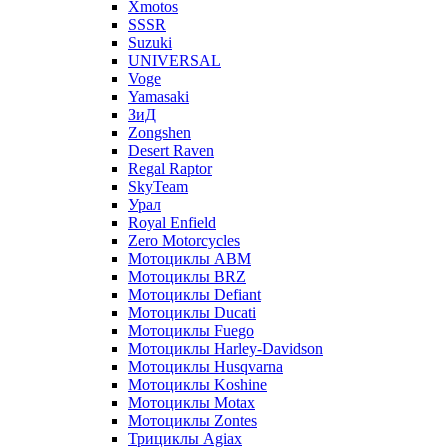
Xmotos
SSSR
Suzuki
UNIVERSAL
Voge
Yamasaki
ЗиД
Zongshen
Desert Raven
Regal Raptor
SkyTeam
Урал
Royal Enfield
Zero Motorcycles
Мотоциклы ABM
Мотоциклы BRZ
Мотоциклы Defiant
Мотоциклы Ducati
Мотоциклы Fuego
Мотоциклы Harley-Davidson
Мотоциклы Husqvarna
Мотоциклы Koshine
Мотоциклы Motax
Мотоциклы Zontes
Трициклы Agiax