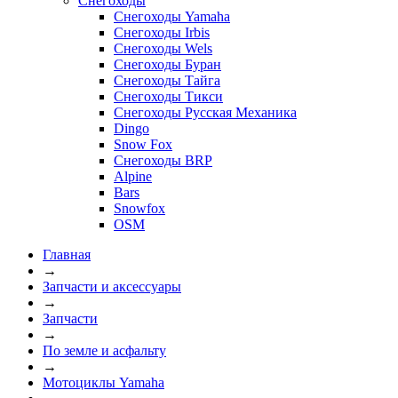
Снегоходы
Снегоходы Yamaha
Снегоходы Irbis
Снегоходы Wels
Снегоходы Буран
Снегоходы Тайга
Снегоходы Тикси
Снегоходы Русская Механика
Dingo
Snow Fox
Снегоходы BRP
Alpine
Bars
Snowfox
OSM
Главная
→
Запчасти и аксессуары
→
Запчасти
→
По земле и асфальту
→
Мотоциклы Yamaha