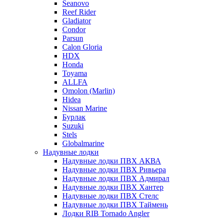
Seanovo
Reef Rider
Gladiator
Condor
Parsun
Calon Gloria
HDX
Honda
Toyama
ALLFA
Omolon (Marlin)
Hidea
Nissan Marine
Бурлак
Suzuki
Stels
Globalmarine
Надувные лодки
Надувные лодки ПВХ АКВА
Надувные лодки ПВХ Ривьера
Надувные лодки ПВХ Адмирал
Надувные лодки ПВХ Хантер
Надувные лодки ПВХ Стелс
Надувные лодки ПВХ Таймень
Лодки RIB Tornado Angler