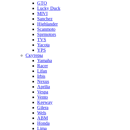
GTO
Lucky Duck
MIVI
Sanchez
Highlander
Scanmoto
Sprmotors
TVS
Yacota
YPS
Скутеры
Yamaha
Racer
Lifan
Irbis
Nexus
Aprilia
Vespa
Vento
Keeway
Gilera
Wels
ABM
Honda
Lima