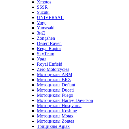
Xmotos
SSSR
Suzuki
UNIVERSAL
Voge
Yamasaki
ЗиД
Zongshen
Desert Raven
Regal Raptor
SkyTeam
Урал
Royal Enfield
Zero Motorcycles
Мотоциклы ABM
Мотоциклы BRZ
Мотоциклы Defiant
Мотоциклы Ducati
Мотоциклы Fuego
Мотоциклы Harley-Davidson
Мотоциклы Husqvarna
Мотоциклы Koshine
Мотоциклы Motax
Мотоциклы Zontes
Трициклы Agiax