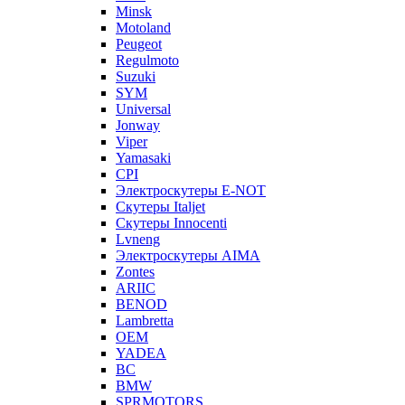
Minsk
Motoland
Peugeot
Regulmoto
Suzuki
SYM
Universal
Jonway
Viper
Yamasaki
CPI
Электроскутеры E-NOT
Скутеры Italjet
Скутеры Innocenti
Lvneng
Электроскутеры AIMA
Zontes
ARIIC
BENOD
Lambretta
OEM
YADEA
BC
BMW
SPRMOTORS