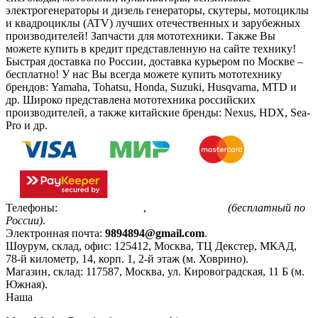
электрогенераторы и дизель генераторы, скутеры, мотоциклы
и квадроциклы (ATV) лучших отечественных и зарубежных
производителей! Запчасти для мототехники. Также Вы
можете купить в кредит представленную на сайте технику!
Быстрая доставка по России, доставка курьером по Москве –
бесплатно!
У нас Вы всегда можете купить мототехнику
брендов: Yamaha, Tohatsu, Honda, Suzuki, Husqvarna, MTD и
др. Широко представлена мототехника российских
производителей, а также китайские бренды: Nexus, HDX, Sea-
Pro и др.
Телефоны:
+7(495)799-85-55
,
8(800)511-48-94
(бесплатный по
России)
.
Электронная почта:
9894894@gmail.com
.
Шоурум, склад, офис:
125412
,
Москва
,
ТЦ Декстер, МКАД,
78-й километр, 14, корп. 1, 2-й этаж (м. Ховрино)
.
Магазин, склад:
117587
,
Москва
,
ул. Кировоградская, 11 Б (м.
Южная)
.
Наша
Политика конфиденциальности