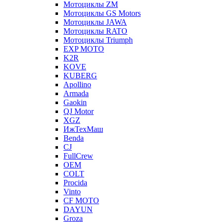
Мотоциклы ZM
Мотоциклы GS Motors
Мотоциклы JAWA
Мотоциклы RATO
Мотоциклы Triumph
EXP MOTO
K2R
KOVE
KUBERG
Apollino
Armada
Gaokin
QJ Motor
XGZ
ИжТехМаш
Benda
CJ
FullCrew
OEM
COLT
Procida
Vinto
CF MOTO
DAYUN
Groza