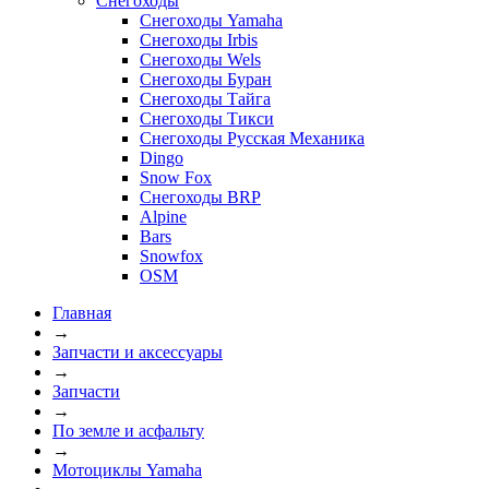
Снегоходы
Снегоходы Yamaha
Снегоходы Irbis
Снегоходы Wels
Снегоходы Буран
Снегоходы Тайга
Снегоходы Тикси
Снегоходы Русская Механика
Dingo
Snow Fox
Снегоходы BRP
Alpine
Bars
Snowfox
OSM
Главная
→
Запчасти и аксессуары
→
Запчасти
→
По земле и асфальту
→
Мотоциклы Yamaha