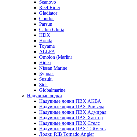
Seanovo
Reef Rider
Gladiator
Condor
Parsun
Calon Gloria
HDX
Honda
Toyama
ALLFA
Omolon (Marlin)
Hidea
Nissan Marine
Бурлак
Suzuki
Stels
Globalmarine
Надувные лодки
Надувные лодки ПВХ АКВА
Надувные лодки ПВХ Ривьера
Надувные лодки ПВХ Адмирал
Надувные лодки ПВХ Хантер
Надувные лодки ПВХ Стелс
Надувные лодки ПВХ Таймень
Лодки RIB Tornado Angler