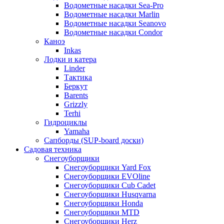
Водометные насадки Sea-Pro
Водометные насадки Marlin
Водометные насадки Seanovo
Водометные насадки Condor
Каноэ
Inkas
Лодки и катера
Linder
Тактика
Беркут
Barents
Grizzly
Terhi
Гидроциклы
Yamaha
Сапборды (SUP-board доски)
Садовая техника
Снегоуборщики
Снегоуборщики Yard Fox
Снегоуборщики EVOline
Снегоуборщики Cub Cadet
Снегоуборщики Husqvarna
Снегоуборщики Honda
Снегоуборщики MTD
Снегоуборщики Herz