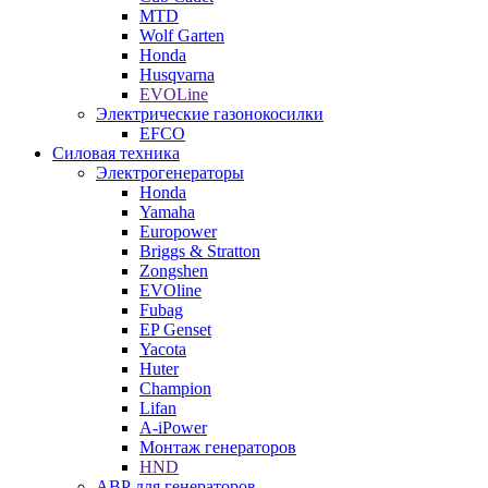
MTD
Wolf Garten
Honda
Husqvarna
EVOLine
Электрические газонокосилки
EFCO
Силовая техника
Электрогенераторы
Honda
Yamaha
Europower
Briggs & Stratton
Zongshen
EVOline
Fubag
EP Genset
Yacota
Huter
Champion
Lifan
A-iPower
Монтаж генераторов
HND
АВР для генераторов