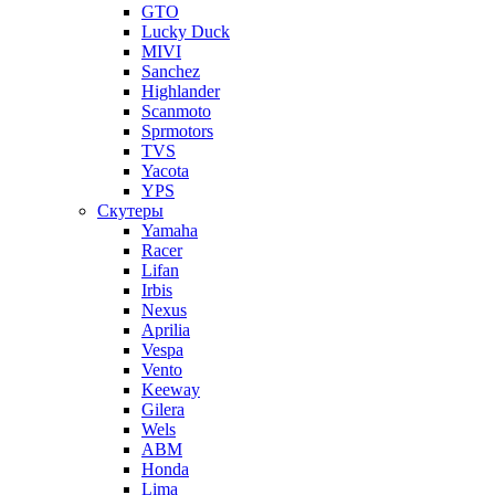
GTO
Lucky Duck
MIVI
Sanchez
Highlander
Scanmoto
Sprmotors
TVS
Yacota
YPS
Скутеры
Yamaha
Racer
Lifan
Irbis
Nexus
Aprilia
Vespa
Vento
Keeway
Gilera
Wels
ABM
Honda
Lima