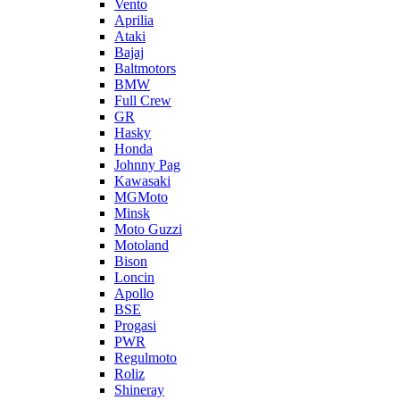
Vento
Aprilia
Ataki
Bajaj
Baltmotors
BMW
Full Crew
GR
Hasky
Honda
Johnny Pag
Kawasaki
MGMoto
Minsk
Moto Guzzi
Motoland
Bison
Loncin
Apollo
BSE
Progasi
PWR
Regulmoto
Roliz
Shineray