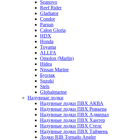
Seanovo
Reef Rider
Gladiator
Condor
Parsun
Calon Gloria
HDX
Honda
Toyama
ALLFA
Omolon (Marlin)
Hidea
Nissan Marine
Бурлак
Suzuki
Stels
Globalmarine
Надувные лодки
Надувные лодки ПВХ АКВА
Надувные лодки ПВХ Ривьера
Надувные лодки ПВХ Адмирал
Надувные лодки ПВХ Хантер
Надувные лодки ПВХ Стелс
Надувные лодки ПВХ Таймень
Лодки RIB Tornado Angler