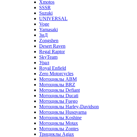
Xmotos
SSSR
Suzuki
UNIVERSAL
Voge
Yamasaki
ЗиД
Zongshen
Desert Raven
Regal Raptor
SkyTeam
Урал
Royal Enfield
Zero Motorcycles
Мотоциклы ABM
Мотоциклы BRZ
Мотоциклы Defiant
Мотоциклы Ducati
Мотоциклы Fuego
Мотоциклы Harley-Davidson
Мотоциклы Husqvarna
Мотоциклы Koshine
Мотоциклы Motax
Мотоциклы Zontes
Трициклы Agiax