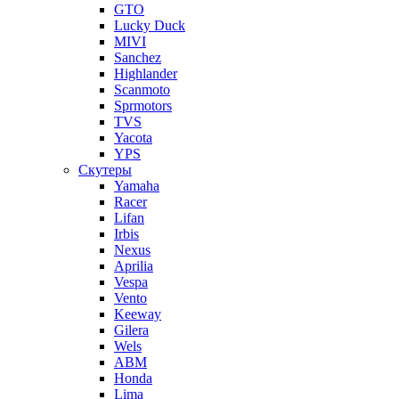
GTO
Lucky Duck
MIVI
Sanchez
Highlander
Scanmoto
Sprmotors
TVS
Yacota
YPS
Скутеры
Yamaha
Racer
Lifan
Irbis
Nexus
Aprilia
Vespa
Vento
Keeway
Gilera
Wels
ABM
Honda
Lima