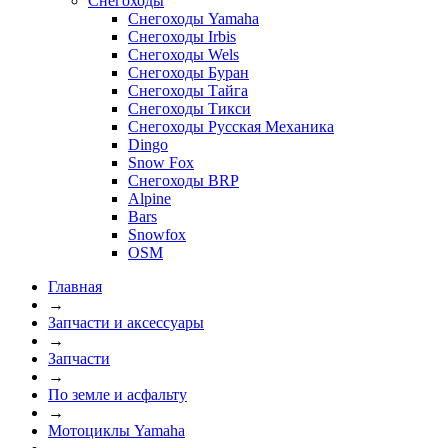
Снегоходы
Снегоходы Yamaha
Снегоходы Irbis
Снегоходы Wels
Снегоходы Буран
Снегоходы Тайга
Снегоходы Тикси
Снегоходы Русская Механика
Dingo
Snow Fox
Снегоходы BRP
Alpine
Bars
Snowfox
OSM
Главная
→
Запчасти и аксессуары
→
Запчасти
→
По земле и асфальту
→
Мотоциклы Yamaha