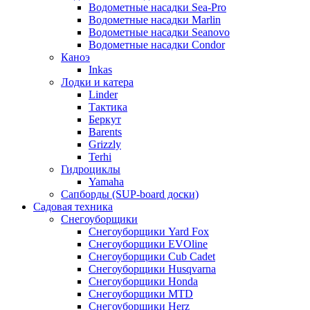
Водометные насадки Sea-Pro
Водометные насадки Marlin
Водометные насадки Seanovo
Водометные насадки Condor
Каноэ
Inkas
Лодки и катера
Linder
Тактика
Беркут
Barents
Grizzly
Terhi
Гидроциклы
Yamaha
Сапборды (SUP-board доски)
Садовая техника
Снегоуборщики
Снегоуборщики Yard Fox
Снегоуборщики EVOline
Снегоуборщики Cub Cadet
Снегоуборщики Husqvarna
Снегоуборщики Honda
Снегоуборщики MTD
Снегоуборщики Herz