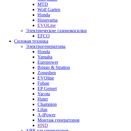
MTD
Wolf Garten
Honda
Husqvarna
EVOLine
Электрические газонокосилки
EFCO
Силовая техника
Электрогенераторы
Honda
Yamaha
Europower
Briggs & Stratton
Zongshen
EVOline
Fubag
EP Genset
Yacota
Huter
Champion
Lifan
A-iPower
Монтаж генераторов
HND
АВР для генераторов