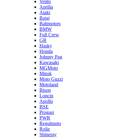
Vento
Aprilia
Ataki
Bajaj
Baltmotors
BMW
Full Crew
GR
Hasky
Honda
Johnny Pag
Kawasaki
MGMoto
Minsk
Moto Guzzi
Motoland
Bison
Loncin
Apollo
BSE
Progasi
PWR
Regulmoto
Roliz
Shineray