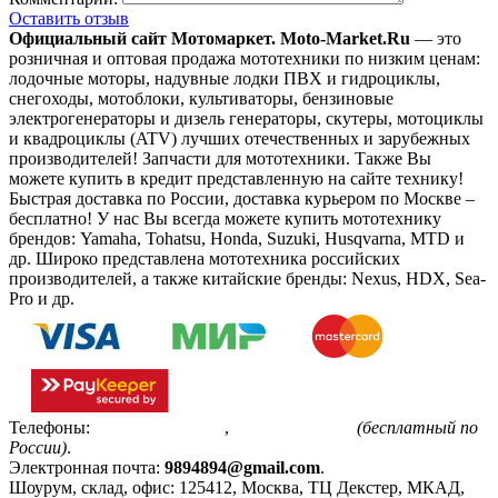
Оставить отзыв
Официальный сайт Мотомаркет.
Moto-Market.Ru
— это
розничная и оптовая продажа мототехники по низким ценам:
лодочные моторы, надувные лодки ПВХ и гидроциклы,
снегоходы, мотоблоки, культиваторы, бензиновые
электрогенераторы и дизель генераторы, скутеры, мотоциклы
и квадроциклы (ATV) лучших отечественных и зарубежных
производителей! Запчасти для мототехники. Также Вы
можете купить в кредит представленную на сайте технику!
Быстрая доставка по России, доставка курьером по Москве –
бесплатно!
У нас Вы всегда можете купить мототехнику
брендов: Yamaha, Tohatsu, Honda, Suzuki, Husqvarna, MTD и
др. Широко представлена мототехника российских
производителей, а также китайские бренды: Nexus, HDX, Sea-
Pro и др.
Телефоны:
+7(495)799-85-55
,
8(800)511-48-94
(бесплатный по
России)
.
Электронная почта:
9894894@gmail.com
.
Шоурум, склад, офис:
125412
,
Москва
,
ТЦ Декстер, МКАД,