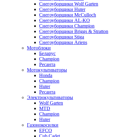
Снегоуборщики Wolf Garten
Снегоуборщики Huter
Снегоуборщики McCulloch
Снегоуборщики AL-KO
Снегоуборщики Champion
Снегоуборщики Briggs & Stratton
Снегоуборщики Stiga
Снегоуборщики Ariens
Мотоблоки
Беларус
Champion
Ресанта
Мотокультиваторы
Honda
Champion
Huter
Ресанта
Электрокультиваторы
Wolf Garten
MTD
Champion
Huter
Газонокосилки
EFCO
Cub Cadet