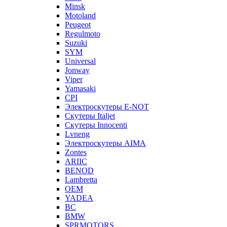
Minsk
Motoland
Peugeot
Regulmoto
Suzuki
SYM
Universal
Jonway
Viper
Yamasaki
CPI
Электроскутеры E-NOT
Скутеры Italjet
Скутеры Innocenti
Lvneng
Электроскутеры AIMA
Zontes
ARIIC
BENOD
Lambretta
OEM
YADEA
BC
BMW
SPRMOTORS