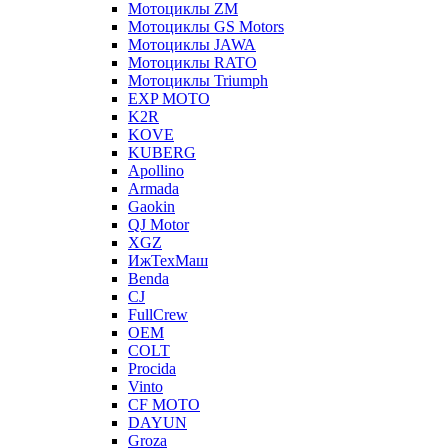
Мотоциклы ZM
Мотоциклы GS Motors
Мотоциклы JAWA
Мотоциклы RATO
Мотоциклы Triumph
EXP MOTO
K2R
KOVE
KUBERG
Apollino
Armada
Gaokin
QJ Motor
XGZ
ИжТехМаш
Benda
CJ
FullCrew
OEM
COLT
Procida
Vinto
CF MOTO
DAYUN
Groza