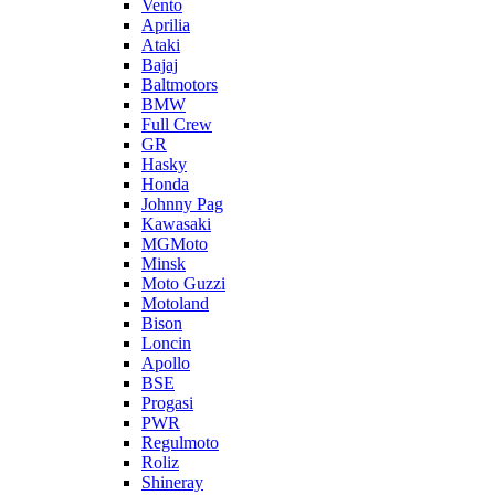
Vento
Aprilia
Ataki
Bajaj
Baltmotors
BMW
Full Crew
GR
Hasky
Honda
Johnny Pag
Kawasaki
MGMoto
Minsk
Moto Guzzi
Motoland
Bison
Loncin
Apollo
BSE
Progasi
PWR
Regulmoto
Roliz
Shineray