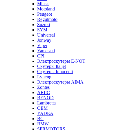
Minsk
Motoland
Peugeot
Regulmoto
Suzuki
SYM
Universal
Jonway
Viper
Yamasaki
CPI
Электроскутеры E-NOT
Скутеры Italjet
Скутеры Innocenti
Lvneng
Электроскутеры AIMA
Zontes
ARIIC
BENOD
Lambretta
OEM
YADEA
BC
BMW
SPRMOTORS