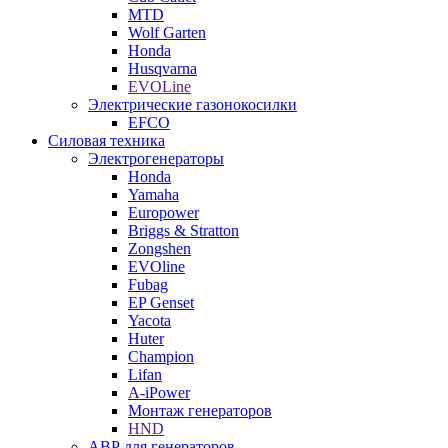
MTD
Wolf Garten
Honda
Husqvarna
EVOLine
Электрические газонокосилки
EFCO
Силовая техника
Электрогенераторы
Honda
Yamaha
Europower
Briggs & Stratton
Zongshen
EVOline
Fubag
EP Genset
Yacota
Huter
Champion
Lifan
A-iPower
Монтаж генераторов
HND
АВР для генераторов