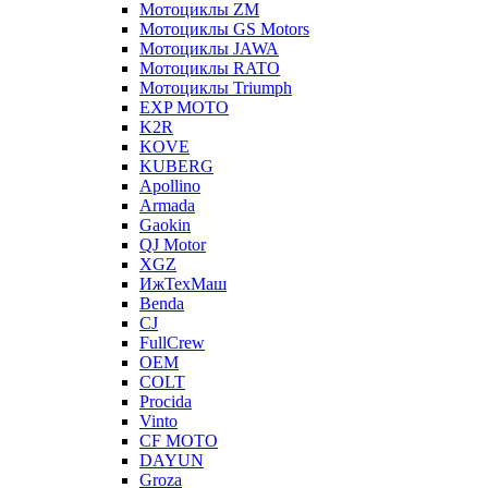
Мотоциклы ZM
Мотоциклы GS Motors
Мотоциклы JAWA
Мотоциклы RATO
Мотоциклы Triumph
EXP MOTO
K2R
KOVE
KUBERG
Apollino
Armada
Gaokin
QJ Motor
XGZ
ИжТехМаш
Benda
CJ
FullCrew
OEM
COLT
Procida
Vinto
CF MOTO
DAYUN
Groza