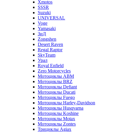
Xmotos
SSSR
Suzuki
UNIVERSAL
Voge
Yamasaki
ЗиД
Zongshen
Desert Raven
Regal Raptor
SkyTeam
Урал
Royal Enfield
Zero Motorcycles
Мотоциклы ABM
Мотоциклы BRZ
Мотоциклы Defiant
Мотоциклы Ducati
Мотоциклы Fuego
Мотоциклы Harley-Davidson
Мотоциклы Husqvarna
Мотоциклы Koshine
Мотоциклы Motax
Мотоциклы Zontes
Трициклы Agiax