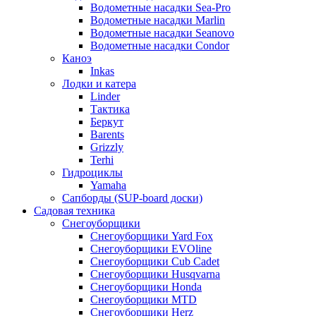
Водометные насадки Sea-Pro
Водометные насадки Marlin
Водометные насадки Seanovo
Водометные насадки Condor
Каноэ
Inkas
Лодки и катера
Linder
Тактика
Беркут
Barents
Grizzly
Terhi
Гидроциклы
Yamaha
Сапборды (SUP-board доски)
Садовая техника
Снегоуборщики
Снегоуборщики Yard Fox
Снегоуборщики EVOline
Снегоуборщики Cub Cadet
Снегоуборщики Husqvarna
Снегоуборщики Honda
Снегоуборщики MTD
Снегоуборщики Herz