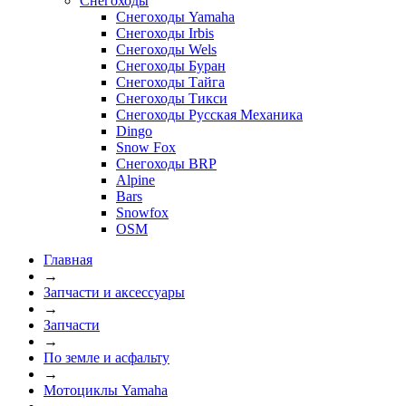
Снегоходы
Снегоходы Yamaha
Снегоходы Irbis
Снегоходы Wels
Снегоходы Буран
Снегоходы Тайга
Снегоходы Тикси
Снегоходы Русская Механика
Dingo
Snow Fox
Снегоходы BRP
Alpine
Bars
Snowfox
OSM
Главная
→
Запчасти и аксессуары
→
Запчасти
→
По земле и асфальту
→
Мотоциклы Yamaha