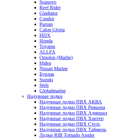
Seanovo
Reef Rider
Gladiator
Condor
Parsun
Calon Gloria
HDX
Honda
Toyama
ALLFA
Omolon (Marlin)
Hidea
Nissan Marine
Бурлак
Suzuki
Stels
Globalmarine
Надувные лодки
Надувные лодки ПВХ АКВА
Надувные лодки ПВХ Ривьера
Надувные лодки ПВХ Адмирал
Надувные лодки ПВХ Хантер
Надувные лодки ПВХ Стелс
Надувные лодки ПВХ Таймень
Лодки RIB Tornado Angler