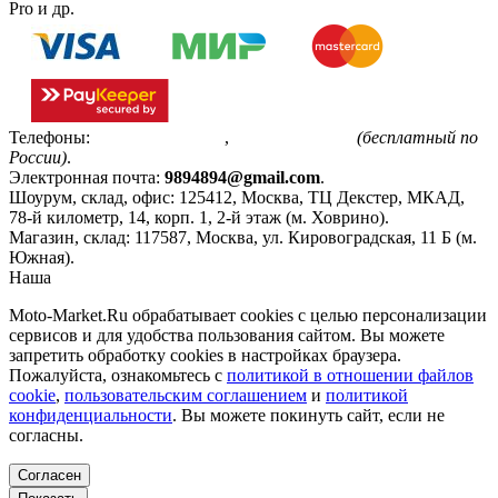
Pro и др.
Телефоны:
+7(495)799-85-55
,
8(800)511-48-94
(бесплатный по
России)
.
Электронная почта:
9894894@gmail.com
.
Шоурум, склад, офис:
125412
,
Москва
,
ТЦ Декстер, МКАД,
78-й километр, 14, корп. 1, 2-й этаж (м. Ховрино)
.
Магазин, склад:
117587
,
Москва
,
ул. Кировоградская, 11 Б (м.
Южная)
.
Наша
Политика конфиденциальности
Moto-Market.Ru обрабатывает сookies с целью персонализации
сервисов и для удобства пользования сайтом. Вы можете
запретить обработку сookies в настройках браузера.
Пожалуйста, ознакомьтесь с
политикой в отношении файлов
cookie
,
пользовательским соглашением
и
политикой
конфиденциальности
. Вы можете покинуть сайт, если не
согласны.
Согласен