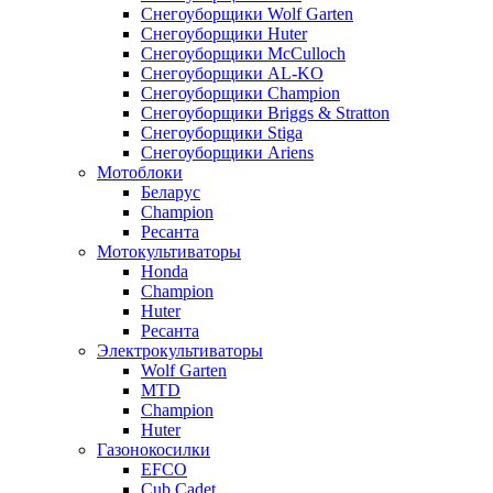
Снегоуборщики Wolf Garten
Снегоуборщики Huter
Снегоуборщики McCulloch
Снегоуборщики AL-KO
Снегоуборщики Champion
Снегоуборщики Briggs & Stratton
Снегоуборщики Stiga
Снегоуборщики Ariens
Мотоблоки
Беларус
Champion
Ресанта
Мотокультиваторы
Honda
Champion
Huter
Ресанта
Электрокультиваторы
Wolf Garten
MTD
Champion
Huter
Газонокосилки
EFCO
Cub Cadet