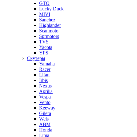
GTO
Lucky Duck
MIVI
Sanchez
Highlander
Scanmoto
Sprmotors
TVS
Yacota
YPS
Скутеры
Yamaha
Racer
Lifan
Irbis
Nexus
Aprilia
Vespa
Vento
Keeway
Gilera
Wels
ABM
Honda
Lima