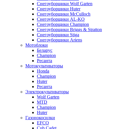
Снегоуборщики Wolf Garten
Снегоуборщики Huter
Снегоуборщики McCulloch
Снегоуборщики AL-KO
Снегоуборщики Champion
Снегоуборщики Briggs & Stratton
Снегоуборщики Stiga
Снегоуборщики Ariens
Мотоблоки
Беларус
Champion
Ресанта
Мотокультиваторы
Honda
Champion
Huter
Ресанта
Электрокультиваторы
Wolf Garten
MTD
Champion
Huter
Газонокосилки
EFCO
Cub Cadet