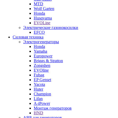
MTD
Wolf Garten
Honda
Husqvarna
EVOLine
Электрические газонокосилки
EFCO
Силовая техника
Электрогенераторы
Honda
Yamaha
Europower
Briggs & Stratton
Zongshen
EVOline
Fubag
EP Genset
Yacota
Huter
Champion
Lifan
A-iPower
Монтаж генераторов
HND
АВР для генераторов