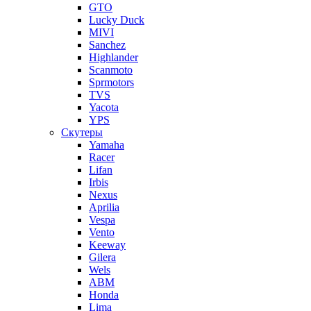
GTO
Lucky Duck
MIVI
Sanchez
Highlander
Scanmoto
Sprmotors
TVS
Yacota
YPS
Скутеры
Yamaha
Racer
Lifan
Irbis
Nexus
Aprilia
Vespa
Vento
Keeway
Gilera
Wels
ABM
Honda
Lima