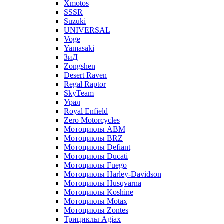
Xmotos
SSSR
Suzuki
UNIVERSAL
Voge
Yamasaki
ЗиД
Zongshen
Desert Raven
Regal Raptor
SkyTeam
Урал
Royal Enfield
Zero Motorcycles
Мотоциклы ABM
Мотоциклы BRZ
Мотоциклы Defiant
Мотоциклы Ducati
Мотоциклы Fuego
Мотоциклы Harley-Davidson
Мотоциклы Husqvarna
Мотоциклы Koshine
Мотоциклы Motax
Мотоциклы Zontes
Трициклы Agiax