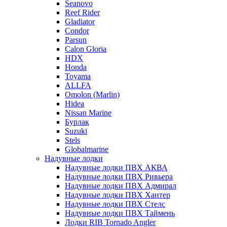
Seanovo
Reef Rider
Gladiator
Condor
Parsun
Calon Gloria
HDX
Honda
Toyama
ALLFA
Omolon (Marlin)
Hidea
Nissan Marine
Бурлак
Suzuki
Stels
Globalmarine
Надувные лодки
Надувные лодки ПВХ АКВА
Надувные лодки ПВХ Ривьера
Надувные лодки ПВХ Адмирал
Надувные лодки ПВХ Хантер
Надувные лодки ПВХ Стелс
Надувные лодки ПВХ Таймень
Лодки RIB Tornado Angler