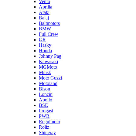
Vento
Aprilia
Ataki
Bajaj
Baltmotors
BMW
Full Crew
GR
Hasky
Honda
Johnny Pag
Kawasaki
MGMoto
Minsk
Moto Guzzi
Motoland
Bison
Loncin
Apollo
BSE
Progasi
PWR
Regulmoto
Roliz
Shineray