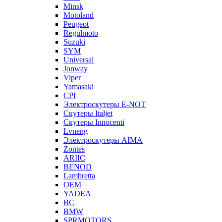
Minsk
Motoland
Peugeot
Regulmoto
Suzuki
SYM
Universal
Jonway
Viper
Yamasaki
CPI
Электроскутеры E-NOT
Скутеры Italjet
Скутеры Innocenti
Lvneng
Электроскутеры AIMA
Zontes
ARIIC
BENOD
Lambretta
OEM
YADEA
BC
BMW
SPRMOTORS