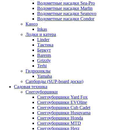
Водометные насадки Sea-Pro
Водометные насадки Marlin
Водометные насадки Seanovo
Водометные насадки Condor
Каноэ
Inkas
Лодки и катера
Linder
Тактика
Беркут
Barents
Grizzly
Terhi
Гидроциклы
Yamaha
Сапборды (SUP-board доски)
Садовая техника
Снегоуборщики
Снегоуборщики Yard Fox
Снегоуборщики EVOline
Снегоуборщики Cub Cadet
Снегоуборщики Husqvarna
Снегоуборщики Honda
Снегоуборщики MTD
Снегоуборщики Herz