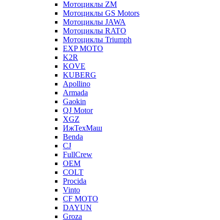
Мотоциклы ZM
Мотоциклы GS Motors
Мотоциклы JAWA
Мотоциклы RATO
Мотоциклы Triumph
EXP MOTO
K2R
KOVE
KUBERG
Apollino
Armada
Gaokin
QJ Motor
XGZ
ИжТехМаш
Benda
CJ
FullCrew
OEM
COLT
Procida
Vinto
CF MOTO
DAYUN
Groza