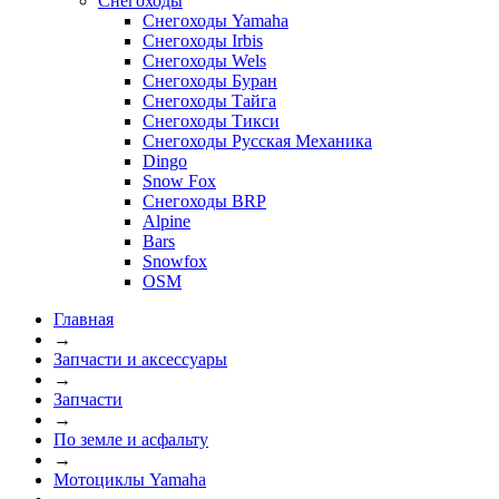
Снегоходы
Снегоходы Yamaha
Снегоходы Irbis
Снегоходы Wels
Снегоходы Буран
Снегоходы Тайга
Снегоходы Тикси
Снегоходы Русская Механика
Dingo
Snow Fox
Снегоходы BRP
Alpine
Bars
Snowfox
OSM
Главная
→
Запчасти и аксессуары
→
Запчасти
→
По земле и асфальту
→
Мотоциклы Yamaha