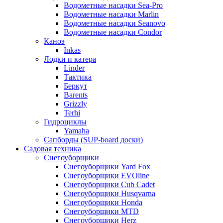
Водометные насадки Sea-Pro
Водометные насадки Marlin
Водометные насадки Seanovo
Водометные насадки Condor
Каноэ
Inkas
Лодки и катера
Linder
Тактика
Беркут
Barents
Grizzly
Terhi
Гидроциклы
Yamaha
Сапборды (SUP-board доски)
Садовая техника
Снегоуборщики
Снегоуборщики Yard Fox
Снегоуборщики EVOline
Снегоуборщики Cub Cadet
Снегоуборщики Husqvarna
Снегоуборщики Honda
Снегоуборщики MTD
Снегоуборщики Herz