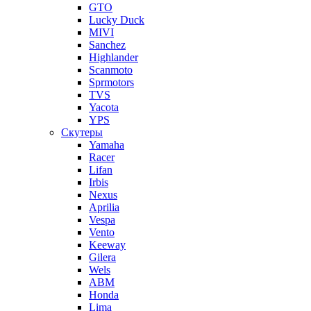
GTO
Lucky Duck
MIVI
Sanchez
Highlander
Scanmoto
Sprmotors
TVS
Yacota
YPS
Скутеры
Yamaha
Racer
Lifan
Irbis
Nexus
Aprilia
Vespa
Vento
Keeway
Gilera
Wels
ABM
Honda
Lima