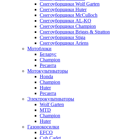
Снегоуборщики Wolf Garten
Снегоуборщики Huter
Снегоуборщики McCulloch
Снегоуборщики AL-KO
Снегоуборщики Champion
Снегоуборщики Briggs & Stratton
Снегоуборщики Stiga
Снегоуборщики Ariens
Мотоблоки
Беларус
Champion
Ресанта
Мотокультиваторы
Honda
Champion
Huter
Ресанта
Электрокультиваторы
Wolf Garten
MTD
Champion
Huter
Газонокосилки
EFCO
Cub Cadet