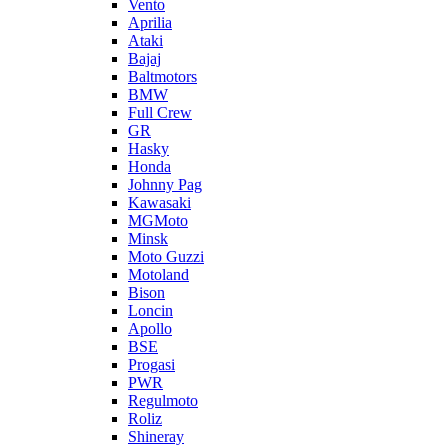
Vento
Aprilia
Ataki
Bajaj
Baltmotors
BMW
Full Crew
GR
Hasky
Honda
Johnny Pag
Kawasaki
MGMoto
Minsk
Moto Guzzi
Motoland
Bison
Loncin
Apollo
BSE
Progasi
PWR
Regulmoto
Roliz
Shineray