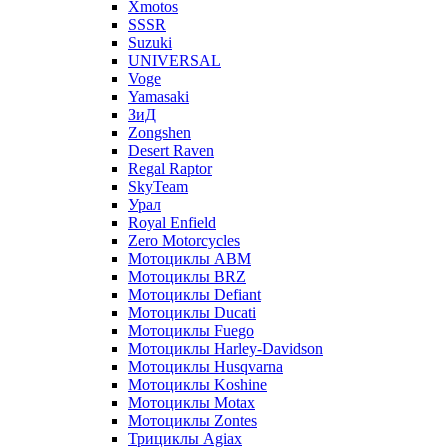
Xmotos
SSSR
Suzuki
UNIVERSAL
Voge
Yamasaki
ЗиД
Zongshen
Desert Raven
Regal Raptor
SkyTeam
Урал
Royal Enfield
Zero Motorcycles
Мотоциклы ABM
Мотоциклы BRZ
Мотоциклы Defiant
Мотоциклы Ducati
Мотоциклы Fuego
Мотоциклы Harley-Davidson
Мотоциклы Husqvarna
Мотоциклы Koshine
Мотоциклы Motax
Мотоциклы Zontes
Трициклы Agiax