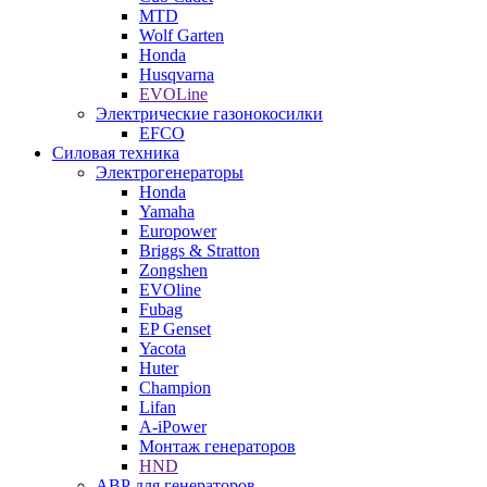
MTD
Wolf Garten
Honda
Husqvarna
EVOLine
Электрические газонокосилки
EFCO
Силовая техника
Электрогенераторы
Honda
Yamaha
Europower
Briggs & Stratton
Zongshen
EVOline
Fubag
EP Genset
Yacota
Huter
Champion
Lifan
A-iPower
Монтаж генераторов
HND
АВР для генераторов