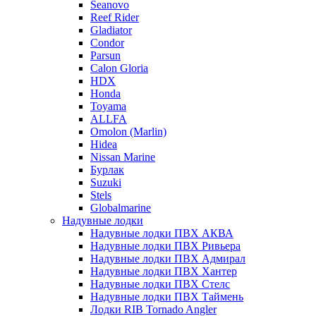
Seanovo
Reef Rider
Gladiator
Condor
Parsun
Calon Gloria
HDX
Honda
Toyama
ALLFA
Omolon (Marlin)
Hidea
Nissan Marine
Бурлак
Suzuki
Stels
Globalmarine
Надувные лодки
Надувные лодки ПВХ АКВА
Надувные лодки ПВХ Ривьера
Надувные лодки ПВХ Адмирал
Надувные лодки ПВХ Хантер
Надувные лодки ПВХ Стелс
Надувные лодки ПВХ Таймень
Лодки RIB Tornado Angler