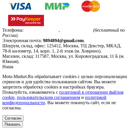
Телефоны:
+7(495)799-85-55
,
8(800)511-48-94
(бесплатный по
России)
.
Электронная почта:
9894894@gmail.com
.
Шоурум, склад, офис:
125412
,
Москва
,
ТЦ Декстер, МКАД,
78-й километр, 14, корп. 1, 2-й этаж (м. Ховрино)
.
Магазин, склад:
117587
,
Москва
,
ул. Кировоградская, 11 Б (м.
Южная)
.
Наша
Политика конфиденциальности
Moto-Market.Ru обрабатывает сookies с целью персонализации
сервисов и для удобства пользования сайтом. Вы можете
запретить обработку сookies в настройках браузера.
Пожалуйста, ознакомьтесь с
политикой в отношении файлов
cookie
,
пользовательским соглашением
и
политикой
конфиденциальности
. Вы можете покинуть сайт, если не
согласны.
Согласен
Показать