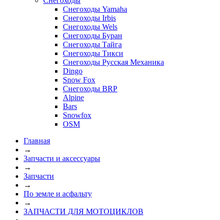
Снегоходы
Снегоходы Yamaha
Снегоходы Irbis
Снегоходы Wels
Снегоходы Буран
Снегоходы Тайга
Снегоходы Тикси
Снегоходы Русская Механика
Dingo
Snow Fox
Снегоходы BRP
Alpine
Bars
Snowfox
OSM
Главная
→
Запчасти и аксессуары
→
Запчасти
→
По земле и асфальту
→
ЗАПЧАСТИ ДЛЯ МОТОЦИКЛОВ