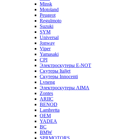
Minsk
Motoland
Peugeot
Regulmoto
Suzuki
SYM
Universal
Jonway
Viper
Yamasaki
CPI
Электроскутеры E-NOT
Скутеры Italjet
Скутеры Innocenti
Lvneng
Электроскутеры AIMA
Zontes
ARIIC
BENOD
Lambretta
OEM
YADEA
BC
BMW
SPRMOTORS