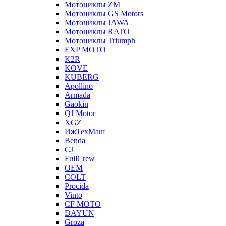
Мотоциклы ZM
Мотоциклы GS Motors
Мотоциклы JAWA
Мотоциклы RATO
Мотоциклы Triumph
EXP MOTO
K2R
KOVE
KUBERG
Apollino
Armada
Gaokin
QJ Motor
XGZ
ИжТехМаш
Benda
CJ
FullCrew
OEM
COLT
Procida
Vinto
CF MOTO
DAYUN
Groza