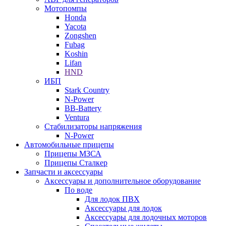
Мотопомпы
Honda
Yacota
Zongshen
Fubag
Koshin
Lifan
HND
ИБП
Stark Country
N-Power
BB-Battery
Ventura
Стабилизаторы напряжения
N-Power
Автомобильные прицепы
Прицепы МЗСА
Прицепы Сталкер
Запчасти и аксессуары
Аксессуары и дополнительное оборудование
По воде
Для лодок ПВХ
Аксессуары для лодок
Аксессуары для лодочных моторов