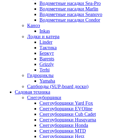
Водометные насадки Sea-Pro
Водометные насадки Marlin
Водометные насадки Seanovo
Водометные насадки Condor
Каноэ
Inkas
Лодки и катера
Linder
Тактика
Беркут
Barents
Grizzly
Terhi
Гидроциклы
Yamaha
Сапборды (SUP-board доски)
Садовая техника
Снегоуборщики
Снегоуборщики Yard Fox
Снегоуборщики EVOline
Снегоуборщики Cub Cadet
Снегоуборщики Husqvarna
Снегоуборщики Honda
Снегоуборщики MTD
Снегоуборщики Herz