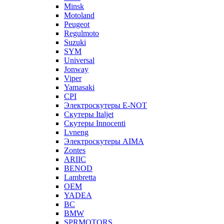
Minsk
Motoland
Peugeot
Regulmoto
Suzuki
SYM
Universal
Jonway
Viper
Yamasaki
CPI
Электроскутеры E-NOT
Скутеры Italjet
Скутеры Innocenti
Lvneng
Электроскутеры AIMA
Zontes
ARIIC
BENOD
Lambretta
OEM
YADEA
BC
BMW
SPRMOTORS