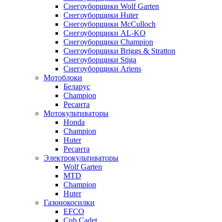
Снегоуборщики Wolf Garten
Снегоуборщики Huter
Снегоуборщики McCulloch
Снегоуборщики AL-KO
Снегоуборщики Champion
Снегоуборщики Briggs & Stratton
Снегоуборщики Stiga
Снегоуборщики Ariens
Мотоблоки
Беларус
Champion
Ресанта
Мотокультиваторы
Honda
Champion
Huter
Ресанта
Электрокультиваторы
Wolf Garten
MTD
Champion
Huter
Газонокосилки
EFCO
Cub Cadet