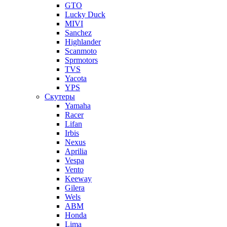
GTO
Lucky Duck
MIVI
Sanchez
Highlander
Scanmoto
Sprmotors
TVS
Yacota
YPS
Скутеры
Yamaha
Racer
Lifan
Irbis
Nexus
Aprilia
Vespa
Vento
Keeway
Gilera
Wels
ABM
Honda
Lima