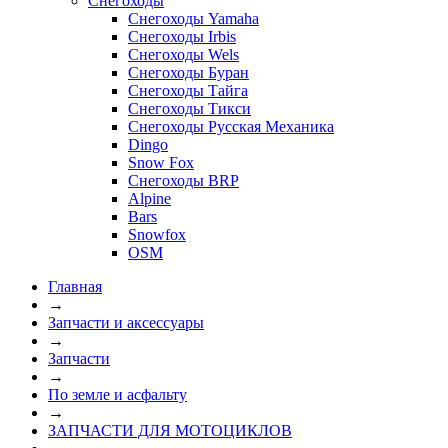
Снегоходы
Снегоходы Yamaha
Снегоходы Irbis
Снегоходы Wels
Снегоходы Буран
Снегоходы Тайга
Снегоходы Тикси
Снегоходы Русская Механика
Dingo
Snow Fox
Снегоходы BRP
Alpine
Bars
Snowfox
OSM
Главная
→
Запчасти и аксессуары
→
Запчасти
→
По земле и асфальту
→
ЗАПЧАСТИ ДЛЯ МОТОЦИКЛОВ