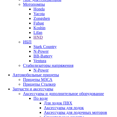
Мотопомпы
Honda
Yacota
Zongshen
Fubag
Koshin
Lifan
HND
ИБП
Stark Country
N-Power
BB-Battery
Ventura
Стабилизаторы напряжения
N-Power
Автомобильные прицепы
Прицепы МЗСА
Прицепы Сталкер
Запчасти и аксессуары
Аксессуары и дополнительное оборудование
По воде
Для лодок ПВХ
Аксессуары для лодок
Аксессуары для лодочных моторов