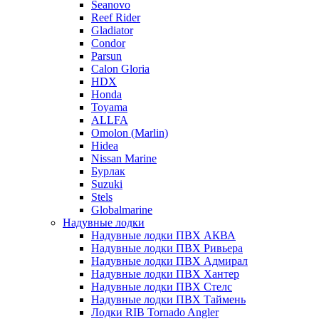
Seanovo
Reef Rider
Gladiator
Condor
Parsun
Calon Gloria
HDX
Honda
Toyama
ALLFA
Omolon (Marlin)
Hidea
Nissan Marine
Бурлак
Suzuki
Stels
Globalmarine
Надувные лодки
Надувные лодки ПВХ АКВА
Надувные лодки ПВХ Ривьера
Надувные лодки ПВХ Адмирал
Надувные лодки ПВХ Хантер
Надувные лодки ПВХ Стелс
Надувные лодки ПВХ Таймень
Лодки RIB Tornado Angler