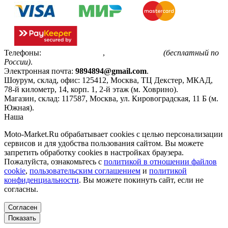
Телефоны:
+7(495)799-85-55
,
8(800)511-48-94
(бесплатный по
России)
.
Электронная почта:
9894894@gmail.com
.
Шоурум, склад, офис:
125412
,
Москва
,
ТЦ Декстер, МКАД,
78-й километр, 14, корп. 1, 2-й этаж (м. Ховрино)
.
Магазин, склад:
117587
,
Москва
,
ул. Кировоградская, 11 Б (м.
Южная)
.
Наша
Политика конфиденциальности
Moto-Market.Ru обрабатывает сookies с целью персонализации
сервисов и для удобства пользования сайтом. Вы можете
запретить обработку сookies в настройках браузера.
Пожалуйста, ознакомьтесь с
политикой в отношении файлов
cookie
,
пользовательским соглашением
и
политикой
конфиденциальности
. Вы можете покинуть сайт, если не
согласны.
Согласен
Показать