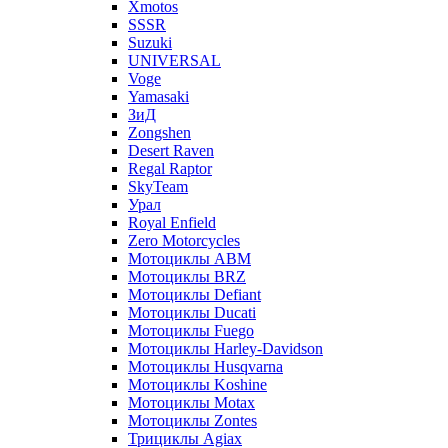
Xmotos
SSSR
Suzuki
UNIVERSAL
Voge
Yamasaki
ЗиД
Zongshen
Desert Raven
Regal Raptor
SkyTeam
Урал
Royal Enfield
Zero Motorcycles
Мотоциклы ABM
Мотоциклы BRZ
Мотоциклы Defiant
Мотоциклы Ducati
Мотоциклы Fuego
Мотоциклы Harley-Davidson
Мотоциклы Husqvarna
Мотоциклы Koshine
Мотоциклы Motax
Мотоциклы Zontes
Трициклы Agiax