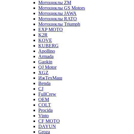
Мотоциклы ZM
Мотоциклы GS Motors
Мотоциклы JAWA
Мотоциклы RATO
Мотоциклы Triumph
EXP MOTO
K2R
KOVE
KUBERG
Apollino
Armada
Gaokin
QJ Motor
XGZ
ИжТехМаш
Benda
CJ
FullCrew
OEM
COLT
Procida
Vinto
CF MOTO
DAYUN
Groza