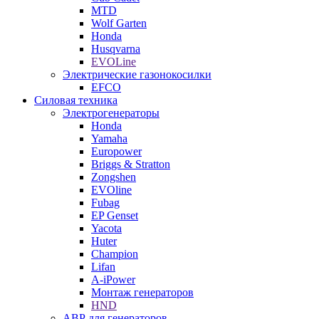
MTD
Wolf Garten
Honda
Husqvarna
EVOLine
Электрические газонокосилки
EFCO
Силовая техника
Электрогенераторы
Honda
Yamaha
Europower
Briggs & Stratton
Zongshen
EVOline
Fubag
EP Genset
Yacota
Huter
Champion
Lifan
A-iPower
Монтаж генераторов
HND
АВР для генераторов