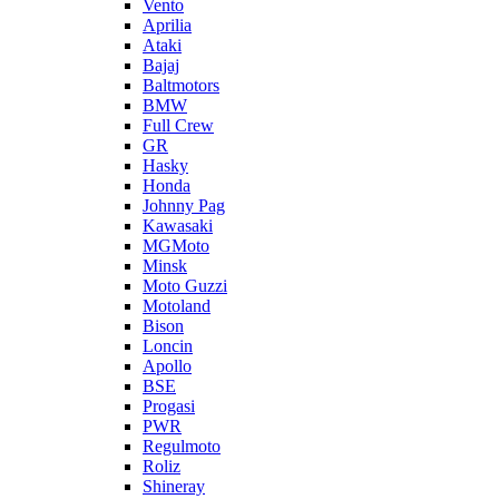
Vento
Aprilia
Ataki
Bajaj
Baltmotors
BMW
Full Crew
GR
Hasky
Honda
Johnny Pag
Kawasaki
MGMoto
Minsk
Moto Guzzi
Motoland
Bison
Loncin
Apollo
BSE
Progasi
PWR
Regulmoto
Roliz
Shineray