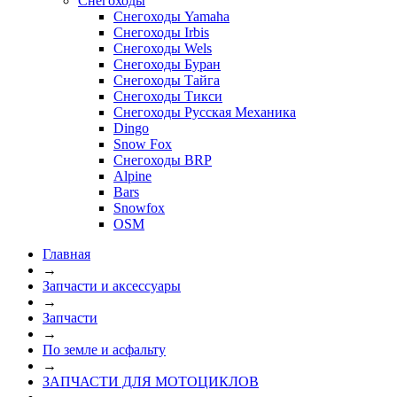
Снегоходы
Снегоходы Yamaha
Снегоходы Irbis
Снегоходы Wels
Снегоходы Буран
Снегоходы Тайга
Снегоходы Тикси
Снегоходы Русская Механика
Dingo
Snow Fox
Снегоходы BRP
Alpine
Bars
Snowfox
OSM
Главная
→
Запчасти и аксессуары
→
Запчасти
→
По земле и асфальту
→
ЗАПЧАСТИ ДЛЯ МОТОЦИКЛОВ