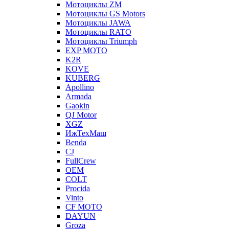
Мотоциклы ZM
Мотоциклы GS Motors
Мотоциклы JAWA
Мотоциклы RATO
Мотоциклы Triumph
EXP MOTO
K2R
KOVE
KUBERG
Apollino
Armada
Gaokin
QJ Motor
XGZ
ИжТехМаш
Benda
CJ
FullCrew
OEM
COLT
Procida
Vinto
CF MOTO
DAYUN
Groza