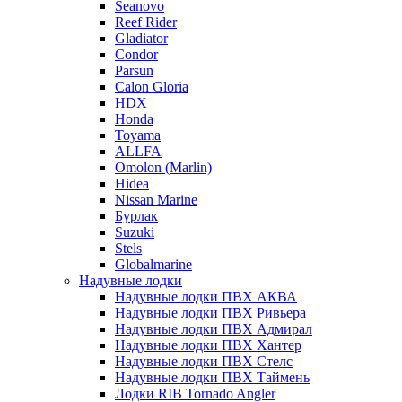
Seanovo
Reef Rider
Gladiator
Condor
Parsun
Calon Gloria
HDX
Honda
Toyama
ALLFA
Omolon (Marlin)
Hidea
Nissan Marine
Бурлак
Suzuki
Stels
Globalmarine
Надувные лодки
Надувные лодки ПВХ АКВА
Надувные лодки ПВХ Ривьера
Надувные лодки ПВХ Адмирал
Надувные лодки ПВХ Хантер
Надувные лодки ПВХ Стелс
Надувные лодки ПВХ Таймень
Лодки RIB Tornado Angler