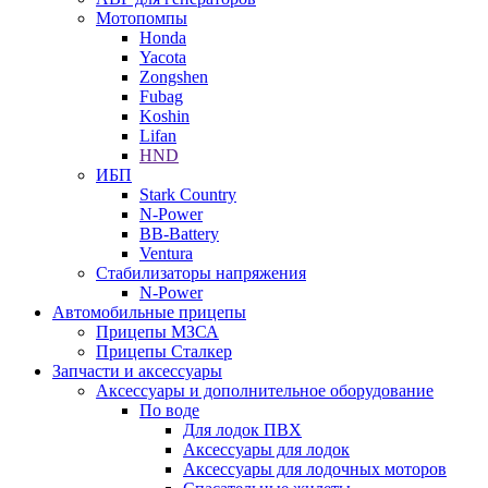
Мотопомпы
Honda
Yacota
Zongshen
Fubag
Koshin
Lifan
HND
ИБП
Stark Country
N-Power
BB-Battery
Ventura
Стабилизаторы напряжения
N-Power
Автомобильные прицепы
Прицепы МЗСА
Прицепы Сталкер
Запчасти и аксессуары
Аксессуары и дополнительное оборудование
По воде
Для лодок ПВХ
Аксессуары для лодок
Аксессуары для лодочных моторов