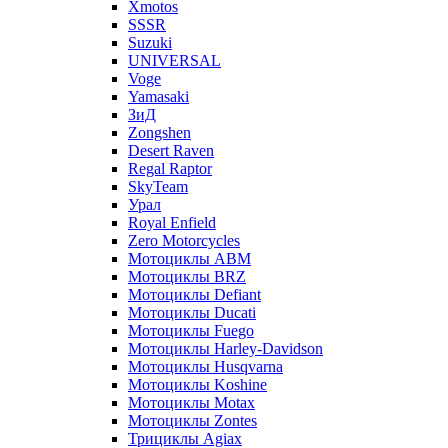
Xmotos
SSSR
Suzuki
UNIVERSAL
Voge
Yamasaki
ЗиД
Zongshen
Desert Raven
Regal Raptor
SkyTeam
Урал
Royal Enfield
Zero Motorcycles
Мотоциклы ABM
Мотоциклы BRZ
Мотоциклы Defiant
Мотоциклы Ducati
Мотоциклы Fuego
Мотоциклы Harley-Davidson
Мотоциклы Husqvarna
Мотоциклы Koshine
Мотоциклы Motax
Мотоциклы Zontes
Трициклы Agiax