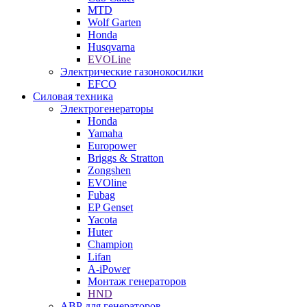
MTD
Wolf Garten
Honda
Husqvarna
EVOLine
Электрические газонокосилки
EFCO
Силовая техника
Электрогенераторы
Honda
Yamaha
Europower
Briggs & Stratton
Zongshen
EVOline
Fubag
EP Genset
Yacota
Huter
Champion
Lifan
A-iPower
Монтаж генераторов
HND
АВР для генераторов