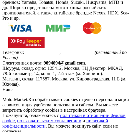
брендов: Yamaha, Tohatsu, Honda, Suzuki, Husqvarna, MTD и
др. Широко представлена мототехника российских
производителей, а также китайские бренды: Nexus, HDX, Sea-
Pro и др.
Телефоны:
+7(495)799-85-55
,
8(800)511-48-94
(бесплатный по
России)
.
Электронная почта:
9894894@gmail.com
.
Шоурум, склад, офис:
125412
,
Москва
,
ТЦ Декстер, МКАД,
78-й километр, 14, корп. 1, 2-й этаж (м. Ховрино)
.
Магазин, склад:
117587
,
Москва
,
ул. Кировоградская, 11 Б (м.
Южная)
.
Наша
Политика конфиденциальности
Moto-Market.Ru обрабатывает сookies с целью персонализации
сервисов и для удобства пользования сайтом. Вы можете
запретить обработку сookies в настройках браузера.
Пожалуйста, ознакомьтесь с
политикой в отношении файлов
cookie
,
пользовательским соглашением
и
политикой
конфиденциальности
. Вы можете покинуть сайт, если не
согласны.