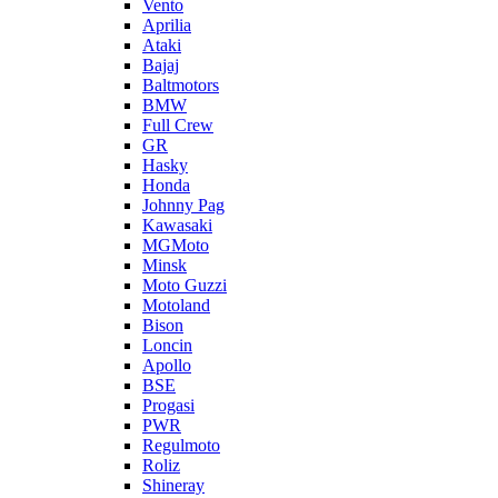
Vento
Aprilia
Ataki
Bajaj
Baltmotors
BMW
Full Crew
GR
Hasky
Honda
Johnny Pag
Kawasaki
MGMoto
Minsk
Moto Guzzi
Motoland
Bison
Loncin
Apollo
BSE
Progasi
PWR
Regulmoto
Roliz
Shineray