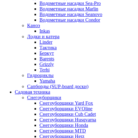
Водометные насадки Sea-Pro
Водометные насадки Marlin
Водометные насадки Seanovo
Водометные насадки Condor
Каноэ
Inkas
Лодки и катера
Linder
Тактика
Беркут
Barents
Grizzly
Terhi
Гидроциклы
Yamaha
Сапборды (SUP-board доски)
Садовая техника
Снегоуборщики
Снегоуборщики Yard Fox
Снегоуборщики EVOline
Снегоуборщики Cub Cadet
Снегоуборщики Husqvarna
Снегоуборщики Honda
Снегоуборщики MTD
Снегоуборщики Herz