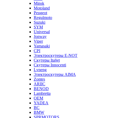
Minsk
Motoland
Peugeot
Regulmoto
Suzuki
SYM
Universal
Jonway
Viper
Yamasaki
CPI
Электроскутеры E-NOT
Скутеры Italjet
Скутеры Innocenti
Lvneng
Электроскутеры AIMA
Zontes
ARIIC
BENOD
Lambretta
OEM
YADEA
BC
BMW
SPRMOTORS