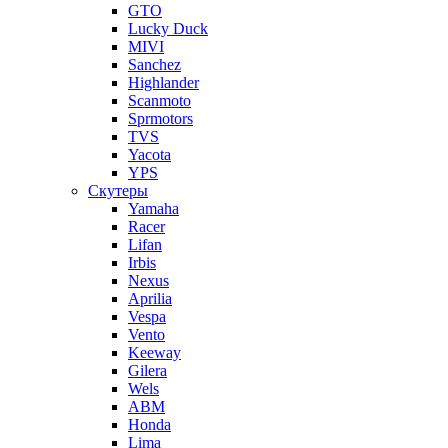
GTO
Lucky Duck
MIVI
Sanchez
Highlander
Scanmoto
Sprmotors
TVS
Yacota
YPS
Скутеры
Yamaha
Racer
Lifan
Irbis
Nexus
Aprilia
Vespa
Vento
Keeway
Gilera
Wels
ABM
Honda
Lima