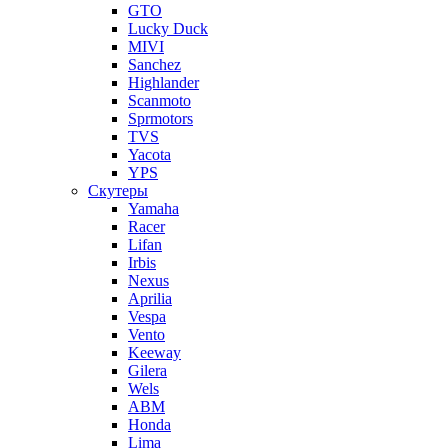
GTO
Lucky Duck
MIVI
Sanchez
Highlander
Scanmoto
Sprmotors
TVS
Yacota
YPS
Скутеры
Yamaha
Racer
Lifan
Irbis
Nexus
Aprilia
Vespa
Vento
Keeway
Gilera
Wels
ABM
Honda
Lima