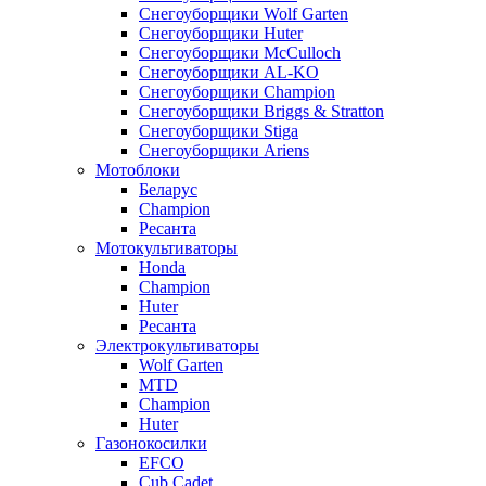
Снегоуборщики Wolf Garten
Снегоуборщики Huter
Снегоуборщики McCulloch
Снегоуборщики AL-KO
Снегоуборщики Champion
Снегоуборщики Briggs & Stratton
Снегоуборщики Stiga
Снегоуборщики Ariens
Мотоблоки
Беларус
Champion
Ресанта
Мотокультиваторы
Honda
Champion
Huter
Ресанта
Электрокультиваторы
Wolf Garten
MTD
Champion
Huter
Газонокосилки
EFCO
Cub Cadet