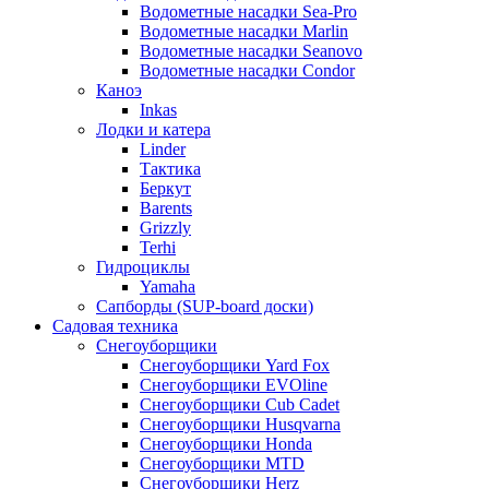
Водометные насадки Sea-Pro
Водометные насадки Marlin
Водометные насадки Seanovo
Водометные насадки Condor
Каноэ
Inkas
Лодки и катера
Linder
Тактика
Беркут
Barents
Grizzly
Terhi
Гидроциклы
Yamaha
Сапборды (SUP-board доски)
Садовая техника
Снегоуборщики
Снегоуборщики Yard Fox
Снегоуборщики EVOline
Снегоуборщики Cub Cadet
Снегоуборщики Husqvarna
Снегоуборщики Honda
Снегоуборщики MTD
Снегоуборщики Herz