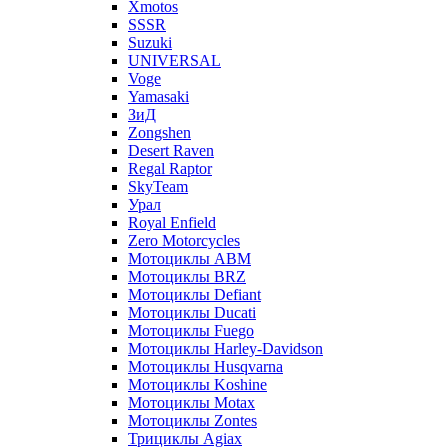
Xmotos
SSSR
Suzuki
UNIVERSAL
Voge
Yamasaki
ЗиД
Zongshen
Desert Raven
Regal Raptor
SkyTeam
Урал
Royal Enfield
Zero Motorcycles
Мотоциклы ABM
Мотоциклы BRZ
Мотоциклы Defiant
Мотоциклы Ducati
Мотоциклы Fuego
Мотоциклы Harley-Davidson
Мотоциклы Husqvarna
Мотоциклы Koshine
Мотоциклы Motax
Мотоциклы Zontes
Трициклы Agiax