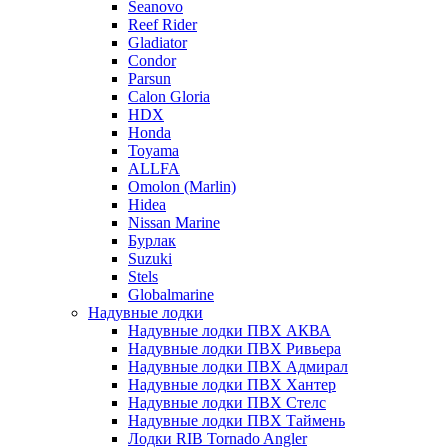
Seanovo
Reef Rider
Gladiator
Condor
Parsun
Calon Gloria
HDX
Honda
Toyama
ALLFA
Omolon (Marlin)
Hidea
Nissan Marine
Бурлак
Suzuki
Stels
Globalmarine
Надувные лодки
Надувные лодки ПВХ АКВА
Надувные лодки ПВХ Ривьера
Надувные лодки ПВХ Адмирал
Надувные лодки ПВХ Хантер
Надувные лодки ПВХ Стелс
Надувные лодки ПВХ Таймень
Лодки RIB Tornado Angler