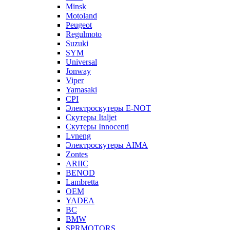
Minsk
Motoland
Peugeot
Regulmoto
Suzuki
SYM
Universal
Jonway
Viper
Yamasaki
CPI
Электроскутеры E-NOT
Скутеры Italjet
Скутеры Innocenti
Lvneng
Электроскутеры AIMA
Zontes
ARIIC
BENOD
Lambretta
OEM
YADEA
BC
BMW
SPRMOTORS