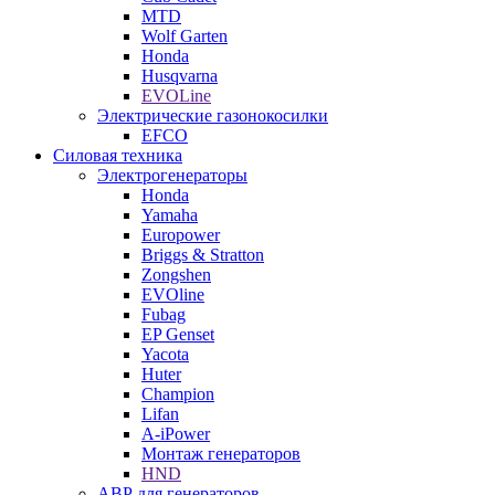
MTD
Wolf Garten
Honda
Husqvarna
EVOLine
Электрические газонокосилки
EFCO
Силовая техника
Электрогенераторы
Honda
Yamaha
Europower
Briggs & Stratton
Zongshen
EVOline
Fubag
EP Genset
Yacota
Huter
Champion
Lifan
A-iPower
Монтаж генераторов
HND
АВР для генераторов