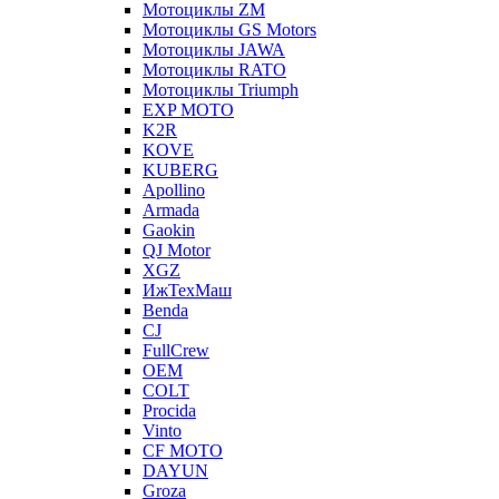
Мотоциклы ZM
Мотоциклы GS Motors
Мотоциклы JAWA
Мотоциклы RATO
Мотоциклы Triumph
EXP MOTO
K2R
KOVE
KUBERG
Apollino
Armada
Gaokin
QJ Motor
XGZ
ИжТехМаш
Benda
CJ
FullCrew
OEM
COLT
Procida
Vinto
CF MOTO
DAYUN
Groza