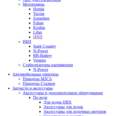
Мотопомпы
Honda
Yacota
Zongshen
Fubag
Koshin
Lifan
HND
ИБП
Stark Country
N-Power
BB-Battery
Ventura
Стабилизаторы напряжения
N-Power
Автомобильные прицепы
Прицепы МЗСА
Прицепы Сталкер
Запчасти и аксессуары
Аксессуары и дополнительное оборудование
По воде
Для лодок ПВХ
Аксессуары для лодок
Аксессуары для лодочных моторов