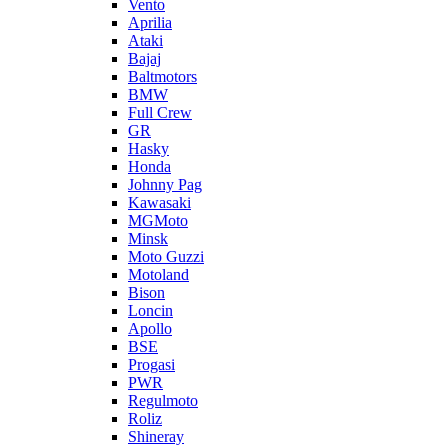
Vento
Aprilia
Ataki
Bajaj
Baltmotors
BMW
Full Crew
GR
Hasky
Honda
Johnny Pag
Kawasaki
MGMoto
Minsk
Moto Guzzi
Motoland
Bison
Loncin
Apollo
BSE
Progasi
PWR
Regulmoto
Roliz
Shineray