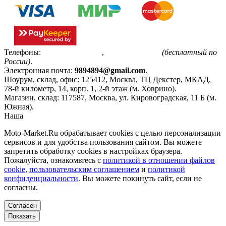
Телефоны:
+7(495)799-85-55
,
8(800)511-48-94
(бесплатный по
России)
.
Электронная почта:
9894894@gmail.com
.
Шоурум, склад, офис:
125412
,
Москва
,
ТЦ Декстер, МКАД,
78-й километр, 14, корп. 1, 2-й этаж (м. Ховрино)
.
Магазин, склад:
117587
,
Москва
,
ул. Кировоградская, 11 Б (м.
Южная)
.
Наша
Политика конфиденциальности
Moto-Market.Ru обрабатывает сookies с целью персонализации
сервисов и для удобства пользования сайтом. Вы можете
запретить обработку сookies в настройках браузера.
Пожалуйста, ознакомьтесь с
политикой в отношении файлов
cookie
,
пользовательским соглашением
и
политикой
конфиденциальности
. Вы можете покинуть сайт, если не
согласны.
Согласен
Показать