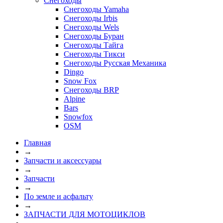
Снегоходы
Снегоходы Yamaha
Снегоходы Irbis
Снегоходы Wels
Снегоходы Буран
Снегоходы Тайга
Снегоходы Тикси
Снегоходы Русская Механика
Dingo
Snow Fox
Снегоходы BRP
Alpine
Bars
Snowfox
OSM
Главная
→
Запчасти и аксессуары
→
Запчасти
→
По земле и асфальту
→
ЗАПЧАСТИ ДЛЯ МОТОЦИКЛОВ