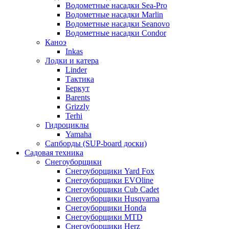
Водометные насадки Sea-Pro
Водометные насадки Marlin
Водометные насадки Seanovo
Водометные насадки Condor
Каноэ
Inkas
Лодки и катера
Linder
Тактика
Беркут
Barents
Grizzly
Terhi
Гидроциклы
Yamaha
Сапборды (SUP-board доски)
Садовая техника
Снегоуборщики
Снегоуборщики Yard Fox
Снегоуборщики EVOline
Снегоуборщики Cub Cadet
Снегоуборщики Husqvarna
Снегоуборщики Honda
Снегоуборщики MTD
Снегоуборщики Herz