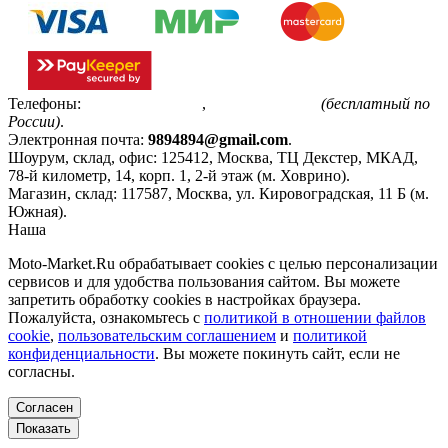
Телефоны:
+7(495)799-85-55
,
8(800)511-48-94
(бесплатный по
России)
.
Электронная почта:
9894894@gmail.com
.
Шоурум, склад, офис:
125412
,
Москва
,
ТЦ Декстер, МКАД,
78-й километр, 14, корп. 1, 2-й этаж (м. Ховрино)
.
Магазин, склад:
117587
,
Москва
,
ул. Кировоградская, 11 Б (м.
Южная)
.
Наша
Политика конфиденциальности
Moto-Market.Ru обрабатывает сookies с целью персонализации
сервисов и для удобства пользования сайтом. Вы можете
запретить обработку сookies в настройках браузера.
Пожалуйста, ознакомьтесь с
политикой в отношении файлов
cookie
,
пользовательским соглашением
и
политикой
конфиденциальности
. Вы можете покинуть сайт, если не
согласны.
Согласен
Показать