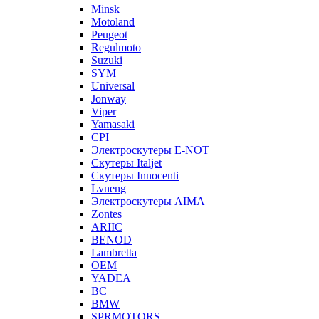
Minsk
Motoland
Peugeot
Regulmoto
Suzuki
SYM
Universal
Jonway
Viper
Yamasaki
CPI
Электроскутеры E-NOT
Скутеры Italjet
Скутеры Innocenti
Lvneng
Электроскутеры AIMA
Zontes
ARIIC
BENOD
Lambretta
OEM
YADEA
BC
BMW
SPRMOTORS