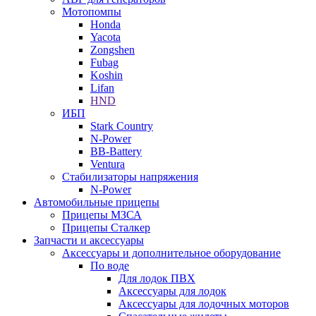
Мотопомпы
Honda
Yacota
Zongshen
Fubag
Koshin
Lifan
HND
ИБП
Stark Country
N-Power
BB-Battery
Ventura
Стабилизаторы напряжения
N-Power
Автомобильные прицепы
Прицепы МЗСА
Прицепы Сталкер
Запчасти и аксессуары
Аксессуары и дополнительное оборудование
По воде
Для лодок ПВХ
Аксессуары для лодок
Аксессуары для лодочных моторов