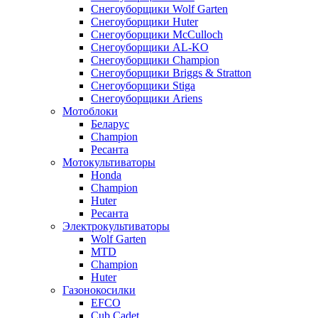
Снегоуборщики Wolf Garten
Снегоуборщики Huter
Снегоуборщики McCulloch
Снегоуборщики AL-KO
Снегоуборщики Champion
Снегоуборщики Briggs & Stratton
Снегоуборщики Stiga
Снегоуборщики Ariens
Мотоблоки
Беларус
Champion
Ресанта
Мотокультиваторы
Honda
Champion
Huter
Ресанта
Электрокультиваторы
Wolf Garten
MTD
Champion
Huter
Газонокосилки
EFCO
Cub Cadet