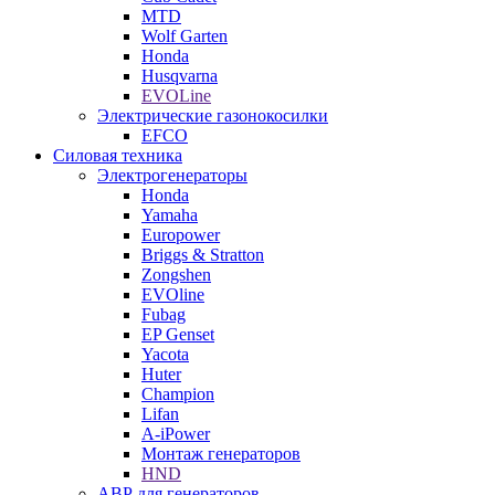
MTD
Wolf Garten
Honda
Husqvarna
EVOLine
Электрические газонокосилки
EFCO
Силовая техника
Электрогенераторы
Honda
Yamaha
Europower
Briggs & Stratton
Zongshen
EVOline
Fubag
EP Genset
Yacota
Huter
Champion
Lifan
A-iPower
Монтаж генераторов
HND
АВР для генераторов