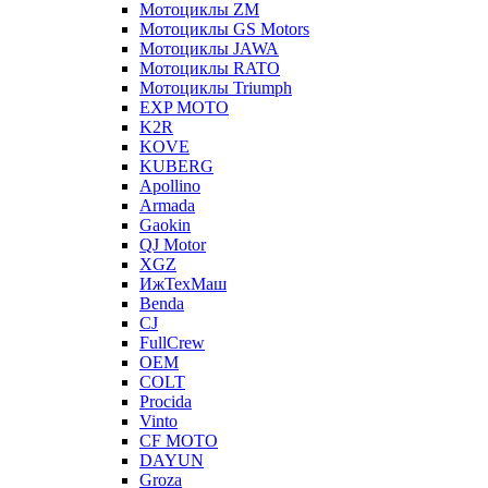
Мотоциклы ZM
Мотоциклы GS Motors
Мотоциклы JAWA
Мотоциклы RATO
Мотоциклы Triumph
EXP MOTO
K2R
KOVE
KUBERG
Apollino
Armada
Gaokin
QJ Motor
XGZ
ИжТехМаш
Benda
CJ
FullCrew
OEM
COLT
Procida
Vinto
CF MOTO
DAYUN
Groza