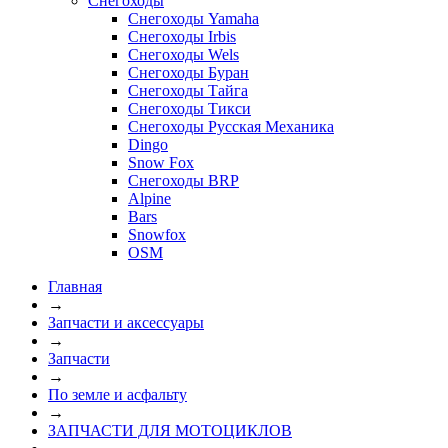
Снегоходы
Снегоходы Yamaha
Снегоходы Irbis
Снегоходы Wels
Снегоходы Буран
Снегоходы Тайга
Снегоходы Тикси
Снегоходы Русская Механика
Dingo
Snow Fox
Снегоходы BRP
Alpine
Bars
Snowfox
OSM
Главная
→
Запчасти и аксессуары
→
Запчасти
→
По земле и асфальту
→
ЗАПЧАСТИ ДЛЯ МОТОЦИКЛОВ