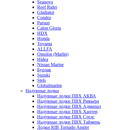
Seanovo
Reef Rider
Gladiator
Condor
Parsun
Calon Gloria
HDX
Honda
Toyama
ALLFA
Omolon (Marlin)
Hidea
Nissan Marine
Бурлак
Suzuki
Stels
Globalmarine
Надувные лодки
Надувные лодки ПВХ АКВА
Надувные лодки ПВХ Ривьера
Надувные лодки ПВХ Адмирал
Надувные лодки ПВХ Хантер
Надувные лодки ПВХ Стелс
Надувные лодки ПВХ Таймень
Лодки RIB Tornado Angler