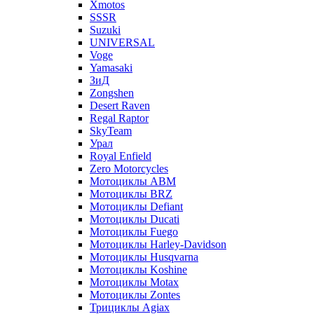
Xmotos
SSSR
Suzuki
UNIVERSAL
Voge
Yamasaki
ЗиД
Zongshen
Desert Raven
Regal Raptor
SkyTeam
Урал
Royal Enfield
Zero Motorcycles
Мотоциклы ABM
Мотоциклы BRZ
Мотоциклы Defiant
Мотоциклы Ducati
Мотоциклы Fuego
Мотоциклы Harley-Davidson
Мотоциклы Husqvarna
Мотоциклы Koshine
Мотоциклы Motax
Мотоциклы Zontes
Трициклы Agiax