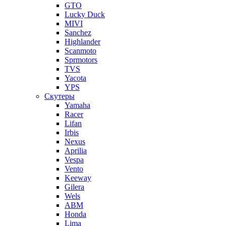
GTO
Lucky Duck
MIVI
Sanchez
Highlander
Scanmoto
Sprmotors
TVS
Yacota
YPS
Скутеры
Yamaha
Racer
Lifan
Irbis
Nexus
Aprilia
Vespa
Vento
Keeway
Gilera
Wels
ABM
Honda
Lima