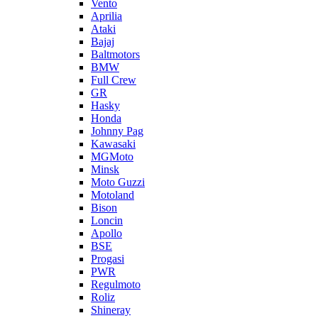
Vento
Aprilia
Ataki
Bajaj
Baltmotors
BMW
Full Crew
GR
Hasky
Honda
Johnny Pag
Kawasaki
MGMoto
Minsk
Moto Guzzi
Motoland
Bison
Loncin
Apollo
BSE
Progasi
PWR
Regulmoto
Roliz
Shineray