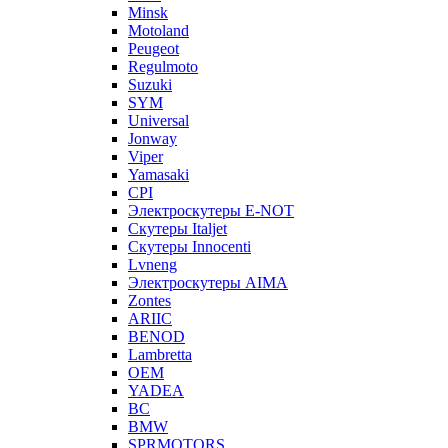
Minsk
Motoland
Peugeot
Regulmoto
Suzuki
SYM
Universal
Jonway
Viper
Yamasaki
CPI
Электроскутеры E-NOT
Скутеры Italjet
Скутеры Innocenti
Lvneng
Электроскутеры AIMA
Zontes
ARIIC
BENOD
Lambretta
OEM
YADEA
BC
BMW
SPRMOTORS