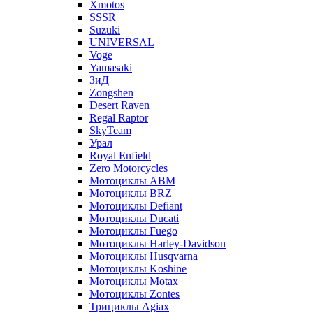
Xmotos
SSSR
Suzuki
UNIVERSAL
Voge
Yamasaki
ЗиД
Zongshen
Desert Raven
Regal Raptor
SkyTeam
Урал
Royal Enfield
Zero Motorcycles
Мотоциклы ABM
Мотоциклы BRZ
Мотоциклы Defiant
Мотоциклы Ducati
Мотоциклы Fuego
Мотоциклы Harley-Davidson
Мотоциклы Husqvarna
Мотоциклы Koshine
Мотоциклы Motax
Мотоциклы Zontes
Трициклы Agiax