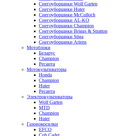
Снегоуборщики Wolf Garten
Снегоуборщики Huter
Снегоуборщики McCulloch
Снегоуборщики AL-KO
Снегоуборщики Champion
Снегоуборщики Briggs & Stratton
Снегоуборщики Stiga
Снегоуборщики Ariens
Мотоблоки
Беларус
Champion
Ресанта
Мотокультиваторы
Honda
Champion
Huter
Ресанта
Электрокультиваторы
Wolf Garten
MTD
Champion
Huter
Газонокосилки
EFCO
Cub Cadet