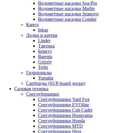
Водометные насадки Sea-Pro
Водометные насадки Marlin
Водометные насадки Seanovo
Водометные насадки Condor
Каноэ
Inkas
Лодки и катера
Linder
Тактика
Беркут
Barents
Grizzly
Terhi
Гидроциклы
Yamaha
Сапборды (SUP-board доски)
Садовая техника
Снегоуборщики
Снегоуборщики Yard Fox
Снегоуборщики EVOline
Снегоуборщики Cub Cadet
Снегоуборщики Husqvarna
Снегоуборщики Honda
Снегоуборщики MTD
Снегоуборщики Herz