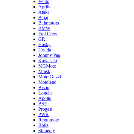
Vento
Aprilia
Ataki
Bajaj
Baltmotors
BMW
Full Crew
GR
Hasky
Honda
Johnny Pag
Kawasaki
MGMoto
Minsk
Moto Guzzi
Motoland
Bison
Loncin
Apollo
BSE
Progasi
PWR
Regulmoto
Roliz
Shineray