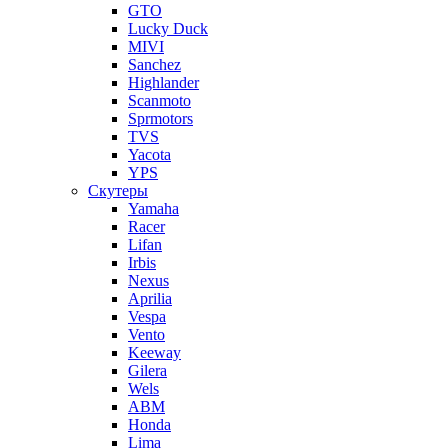
GTO
Lucky Duck
MIVI
Sanchez
Highlander
Scanmoto
Sprmotors
TVS
Yacota
YPS
Скутеры
Yamaha
Racer
Lifan
Irbis
Nexus
Aprilia
Vespa
Vento
Keeway
Gilera
Wels
ABM
Honda
Lima