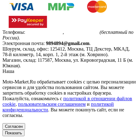
Телефоны:
+7(495)799-85-55
,
8(800)511-48-94
(бесплатный по
России)
.
Электронная почта:
9894894@gmail.com
.
Шоурум, склад, офис:
125412
,
Москва
,
ТЦ Декстер, МКАД,
78-й километр, 14, корп. 1, 2-й этаж (м. Ховрино)
.
Магазин, склад:
117587
,
Москва
,
ул. Кировоградская, 11 Б (м.
Южная)
.
Наша
Политика конфиденциальности
Moto-Market.Ru обрабатывает сookies с целью персонализации
сервисов и для удобства пользования сайтом. Вы можете
запретить обработку сookies в настройках браузера.
Пожалуйста, ознакомьтесь с
политикой в отношении файлов
cookie
,
пользовательским соглашением
и
политикой
конфиденциальности
. Вы можете покинуть сайт, если не
согласны.
Согласен
Показать