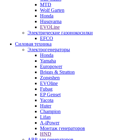
MTD
Wolf Garten
Honda
Husqvarna
EVOLine
Электрические газонокосилки
EFCO
Силовая техника
Электрогенераторы
Honda
Yamaha
Europower
Briggs & Stratton
Zongshen
EVOline
Fubag
EP Genset
Yacota
Huter
Champion
Lifan
A-iPower
Монтаж генераторов
HND
АВР для генераторов