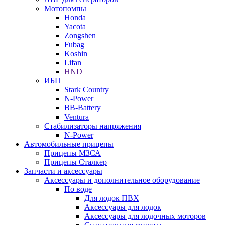
Мотопомпы
Honda
Yacota
Zongshen
Fubag
Koshin
Lifan
HND
ИБП
Stark Country
N-Power
BB-Battery
Ventura
Стабилизаторы напряжения
N-Power
Автомобильные прицепы
Прицепы МЗСА
Прицепы Сталкер
Запчасти и аксессуары
Аксессуары и дополнительное оборудование
По воде
Для лодок ПВХ
Аксессуары для лодок
Аксессуары для лодочных моторов