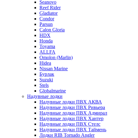
Seanovo
Reef Rider
Gladiator
Condor
Parsun
Calon Gloria
HDX
Honda
Toyama
ALLFA
Omolon (Marlin)
Hidea
Nissan Marine
Бурлак
Suzuki
Stels
Globalmarine
Надувные лодки
Надувные лодки ПВХ АКВА
Надувные лодки ПВХ Ривьера
Надувные лодки ПВХ Адмирал
Надувные лодки ПВХ Хантер
Надувные лодки ПВХ Стелс
Надувные лодки ПВХ Таймень
Лодки RIB Tornado Angler