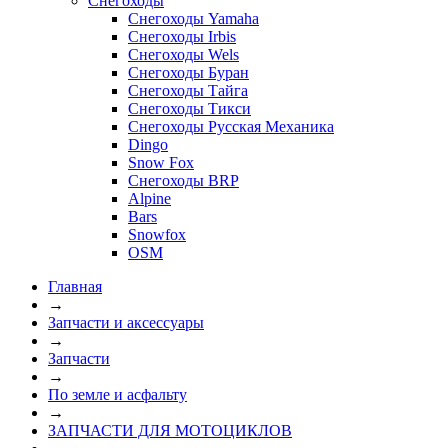
Снегоходы
Снегоходы Yamaha
Снегоходы Irbis
Снегоходы Wels
Снегоходы Буран
Снегоходы Тайга
Снегоходы Тикси
Снегоходы Русская Механика
Dingo
Snow Fox
Снегоходы BRP
Alpine
Bars
Snowfox
OSM
Главная
→
Запчасти и аксессуары
→
Запчасти
→
По земле и асфальту
→
ЗАПЧАСТИ ДЛЯ МОТОЦИКЛОВ