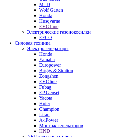
MTD
Wolf Garten
Honda
Husqvarna
EVOLine
Электрические газонокосилки
EFCO
Силовая техника
Электрогенераторы
Honda
Yamaha
Europower
Briggs & Stratton
Zongshen
EVOline
Fubag
EP Genset
Yacota
Huter
Champion
Lifan
A-iPower
Монтаж генераторов
HND
АВР для генераторов