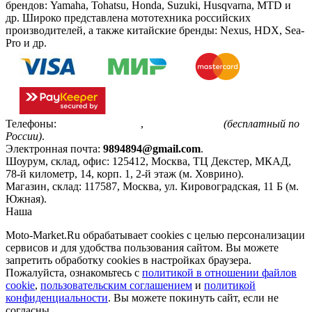
брендов: Yamaha, Tohatsu, Honda, Suzuki, Husqvarna, MTD и
др. Широко представлена мототехника российских
производителей, а также китайские бренды: Nexus, HDX, Sea-
Pro и др.
Телефоны:
+7(495)799-85-55
,
8(800)511-48-94
(бесплатный по
России)
.
Электронная почта:
9894894@gmail.com
.
Шоурум, склад, офис:
125412
,
Москва
,
ТЦ Декстер, МКАД,
78-й километр, 14, корп. 1, 2-й этаж (м. Ховрино)
.
Магазин, склад:
117587
,
Москва
,
ул. Кировоградская, 11 Б (м.
Южная)
.
Наша
Политика конфиденциальности
Moto-Market.Ru обрабатывает сookies с целью персонализации
сервисов и для удобства пользования сайтом. Вы можете
запретить обработку сookies в настройках браузера.
Пожалуйста, ознакомьтесь с
политикой в отношении файлов
cookie
,
пользовательским соглашением
и
политикой
конфиденциальности
. Вы можете покинуть сайт, если не
согласны.