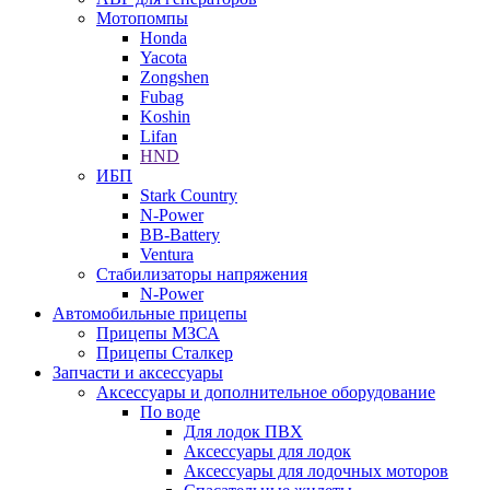
Мотопомпы
Honda
Yacota
Zongshen
Fubag
Koshin
Lifan
HND
ИБП
Stark Country
N-Power
BB-Battery
Ventura
Стабилизаторы напряжения
N-Power
Автомобильные прицепы
Прицепы МЗСА
Прицепы Сталкер
Запчасти и аксессуары
Аксессуары и дополнительное оборудование
По воде
Для лодок ПВХ
Аксессуары для лодок
Аксессуары для лодочных моторов