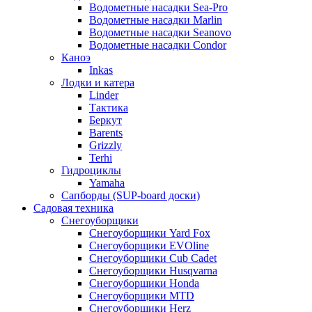
Водометные насадки Sea-Pro
Водометные насадки Marlin
Водометные насадки Seanovo
Водометные насадки Condor
Каноэ
Inkas
Лодки и катера
Linder
Тактика
Беркут
Barents
Grizzly
Terhi
Гидроциклы
Yamaha
Сапборды (SUP-board доски)
Садовая техника
Снегоуборщики
Снегоуборщики Yard Fox
Снегоуборщики EVOline
Снегоуборщики Cub Cadet
Снегоуборщики Husqvarna
Снегоуборщики Honda
Снегоуборщики MTD
Снегоуборщики Herz