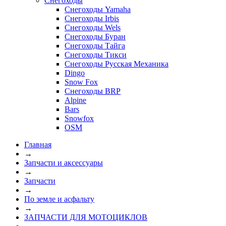
Снегоходы
Снегоходы Yamaha
Снегоходы Irbis
Снегоходы Wels
Снегоходы Буран
Снегоходы Тайга
Снегоходы Тикси
Снегоходы Русская Механика
Dingo
Snow Fox
Снегоходы BRP
Alpine
Bars
Snowfox
OSM
Главная
→
Запчасти и аксессуары
→
Запчасти
→
По земле и асфальту
→
ЗАПЧАСТИ ДЛЯ МОТОЦИКЛОВ