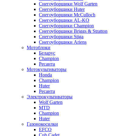
Снегоуборщики Wolf Garten
Снегоуборщики Huter
Снегоуборщики McCulloch
Снегоуборщики AL-KO
Снегоуборщики Champion
Снегоуборщики Briggs & Stratton
Снегоуборщики Stiga
Снегоуборщики Ariens
Мотоблоки
Беларус
Champion
Ресанта
Мотокультиваторы
Honda
Champion
Huter
Ресанта
Электрокультиваторы
Wolf Garten
MTD
Champion
Huter
Газонокосилки
EFCO
Cub Cadet