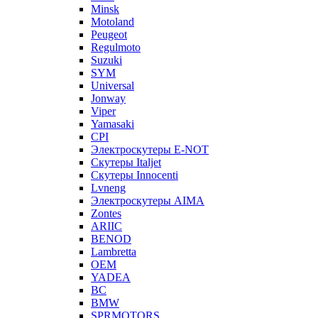
Minsk
Motoland
Peugeot
Regulmoto
Suzuki
SYM
Universal
Jonway
Viper
Yamasaki
CPI
Электроскутеры E-NOT
Скутеры Italjet
Скутеры Innocenti
Lvneng
Электроскутеры AIMA
Zontes
ARIIC
BENOD
Lambretta
OEM
YADEA
BC
BMW
SPRMOTORS