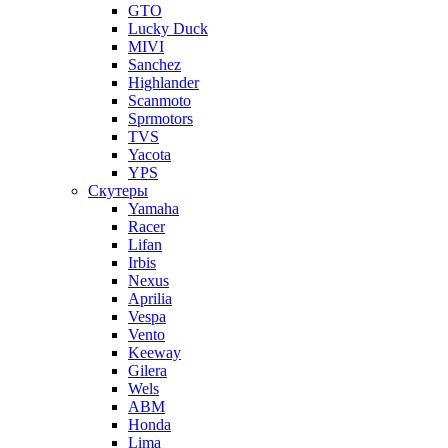
GTO
Lucky Duck
MIVI
Sanchez
Highlander
Scanmoto
Sprmotors
TVS
Yacota
YPS
Скутеры
Yamaha
Racer
Lifan
Irbis
Nexus
Aprilia
Vespa
Vento
Keeway
Gilera
Wels
ABM
Honda
Lima