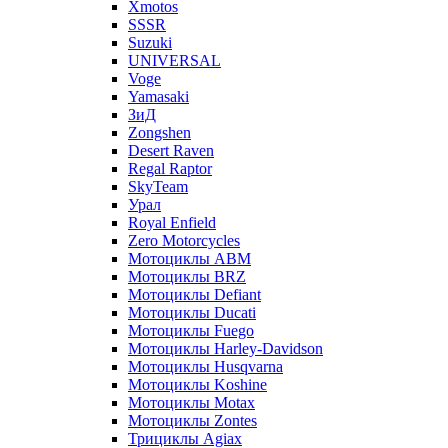
Xmotos
SSSR
Suzuki
UNIVERSAL
Voge
Yamasaki
ЗиД
Zongshen
Desert Raven
Regal Raptor
SkyTeam
Урал
Royal Enfield
Zero Motorcycles
Мотоциклы ABM
Мотоциклы BRZ
Мотоциклы Defiant
Мотоциклы Ducati
Мотоциклы Fuego
Мотоциклы Harley-Davidson
Мотоциклы Husqvarna
Мотоциклы Koshine
Мотоциклы Motax
Мотоциклы Zontes
Трициклы Agiax