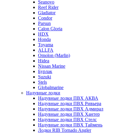
Seanovo
Reef Rider
Gladiator
Condor
Parsun
Calon Gloria
HDX
Honda
Toyama
ALLFA
Omolon (Marlin)
Hidea
Nissan Marine
Бурлак
Suzuki
Stels
Globalmarine
Надувные лодки
Надувные лодки ПВХ АКВА
Надувные лодки ПВХ Ривьера
Надувные лодки ПВХ Адмирал
Надувные лодки ПВХ Хантер
Надувные лодки ПВХ Стелс
Надувные лодки ПВХ Таймень
Лодки RIB Tornado Angler