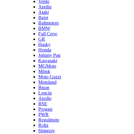
Vento
Aprilia
Ataki
Bajaj
Baltmotors
BMW
Full Crew
GR
Hasky
Honda
Johnny Pag
Kawasaki
MGMoto
Minsk
Moto Guzzi
Motoland
Bison
Loncin
Apollo
BSE
Progasi
PWR
Regulmoto
Roliz
Shineray