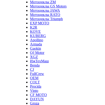
Мотоциклы ZM
Мотоциклы GS Motors
Мотоциклы JAWA
Мотоциклы RATO
Мотоциклы Triumph
EXP MOTO
K2R
KOVE
KUBERG
Apollino
Armada
Gaokin
QJ Motor
XGZ
ИжТехМаш
Benda
CJ
FullCrew
OEM
COLT
Procida
Vinto
CF MOTO
DAYUN
Groza