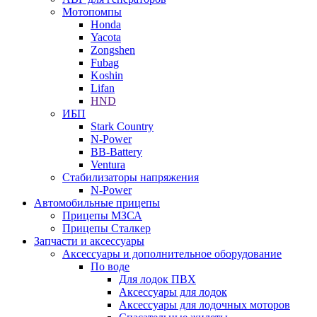
Мотопомпы
Honda
Yacota
Zongshen
Fubag
Koshin
Lifan
HND
ИБП
Stark Country
N-Power
BB-Battery
Ventura
Стабилизаторы напряжения
N-Power
Автомобильные прицепы
Прицепы МЗСА
Прицепы Сталкер
Запчасти и аксессуары
Аксессуары и дополнительное оборудование
По воде
Для лодок ПВХ
Аксессуары для лодок
Аксессуары для лодочных моторов