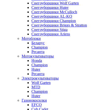
Снегоуборщики Wolf Garten
Снегоуборщики Huter
Снегоуборщики McCulloch
Снегоуборщики AL-KO
Снегоуборщики Champion
Снегоуборщики Briggs & Stratton
Снегоуборщики Stiga
Снегоуборщики Ariens
Мотоблоки
Беларус
Champion
Ресанта
Мотокультиваторы
Honda
Champion
Huter
Ресанта
Электрокультиваторы
Wolf Garten
MTD
Champion
Huter
Газонокосилки
EFCO
Cub Cadet