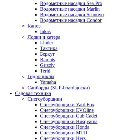
Водометные насадки Sea-Pro
Водометные насадки Marlin
Водометные насадки Seanovo
Водометные насадки Condor
Каноэ
Inkas
Лодки и катера
Linder
Тактика
Беркут
Barents
Grizzly
Terhi
Гидроциклы
Yamaha
Сапборды (SUP-board доски)
Садовая техника
Снегоуборщики
Снегоуборщики Yard Fox
Снегоуборщики EVOline
Снегоуборщики Cub Cadet
Снегоуборщики Husqvarna
Снегоуборщики Honda
Снегоуборщики MTD
Снегоуборщики Herz