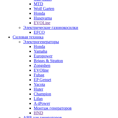
MTD
Wolf Garten
Honda
Husqvarna
EVOLine
Электрические газонокосилки
EFCO
Силовая техника
Электрогенераторы
Honda
Yamaha
Europower
Briggs & Stratton
Zongshen
EVOline
Fubag
EP Genset
Yacota
Huter
Champion
Lifan
A-iPower
Монтаж генераторов
HND
АВР для генераторов