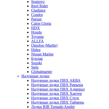
Seanovo
Reef Rider
Gladiator
Condor
Parsun
Calon Gloria
HDX
Honda
Toyama
ALLFA
Omolon (Marlin)
Hidea
Nissan Marine
Бурлак
Suzuki
Stels
Globalmarine
Надувные лодки
Надувные лодки ПВХ АКВА
Надувные лодки ПВХ Ривьера
Надувные лодки ПВХ Адмирал
Надувные лодки ПВХ Хантер
Надувные лодки ПВХ Стелс
Надувные лодки ПВХ Таймень
Лодки RIB Tornado Angler