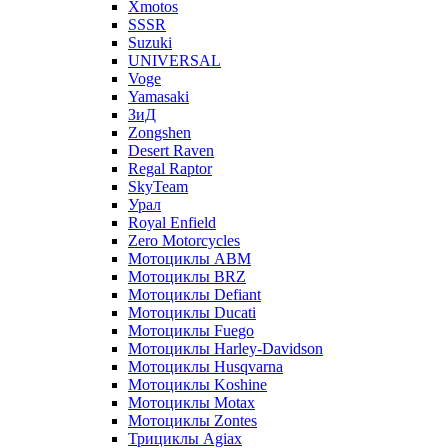
Xmotos
SSSR
Suzuki
UNIVERSAL
Voge
Yamasaki
ЗиД
Zongshen
Desert Raven
Regal Raptor
SkyTeam
Урал
Royal Enfield
Zero Motorcycles
Мотоциклы ABM
Мотоциклы BRZ
Мотоциклы Defiant
Мотоциклы Ducati
Мотоциклы Fuego
Мотоциклы Harley-Davidson
Мотоциклы Husqvarna
Мотоциклы Koshine
Мотоциклы Motax
Мотоциклы Zontes
Трициклы Agiax