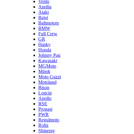
Vento
Aprilia
Ataki
Bajaj
Baltmotors
BMW
Full Crew
GR
Hasky
Honda
Johnny Pag
Kawasaki
MGMoto
Minsk
Moto Guzzi
Motoland
Bison
Loncin
Apollo
BSE
Progasi
PWR
Regulmoto
Roliz
Shineray