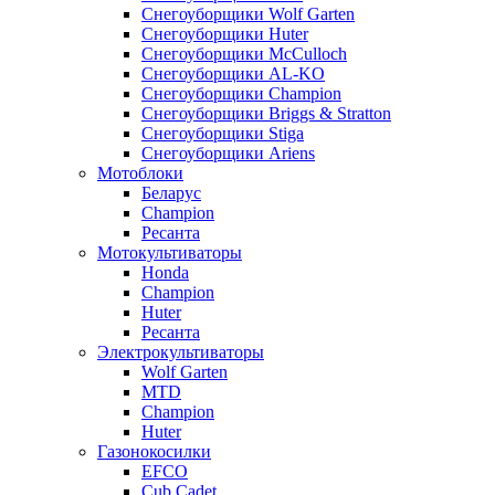
Снегоуборщики Wolf Garten
Снегоуборщики Huter
Снегоуборщики McCulloch
Снегоуборщики AL-KO
Снегоуборщики Champion
Снегоуборщики Briggs & Stratton
Снегоуборщики Stiga
Снегоуборщики Ariens
Мотоблоки
Беларус
Champion
Ресанта
Мотокультиваторы
Honda
Champion
Huter
Ресанта
Электрокультиваторы
Wolf Garten
MTD
Champion
Huter
Газонокосилки
EFCO
Cub Cadet