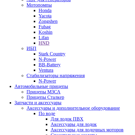
Мотопомпы
Honda
Yacota
Zongshen
Fubag
Koshin
Lifan
HND
ИБП
Stark Country
N-Power
BB-Battery
Ventura
Стабилизаторы напряжения
N-Power
Автомобильные прицепы
Прицепы МЗСА
Прицепы Сталкер
Запчасти и аксессуары
Аксессуары и дополнительное оборудование
По воде
Для лодок ПВХ
Аксессуары для лодок
Аксессуары для лодочных моторов