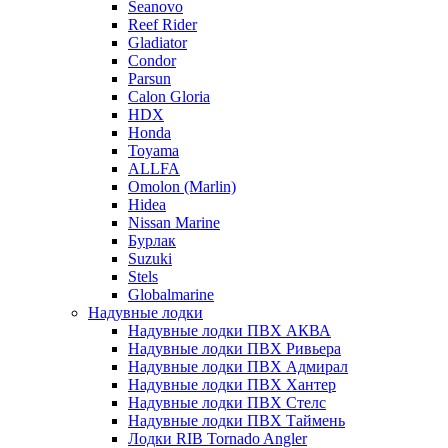
Seanovo
Reef Rider
Gladiator
Condor
Parsun
Calon Gloria
HDX
Honda
Toyama
ALLFA
Omolon (Marlin)
Hidea
Nissan Marine
Бурлак
Suzuki
Stels
Globalmarine
Надувные лодки
Надувные лодки ПВХ АКВА
Надувные лодки ПВХ Ривьера
Надувные лодки ПВХ Адмирал
Надувные лодки ПВХ Хантер
Надувные лодки ПВХ Стелс
Надувные лодки ПВХ Таймень
Лодки RIB Tornado Angler