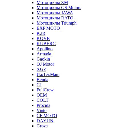
Мотоциклы ZM
Мотоциклы GS Motors
Мотоциклы JAWA
Мотоциклы RATO
Мотоциклы Triumph
EXP MOTO
K2R
KOVE
KUBERG
Apollino
Armada
Gaokin
QJ Motor
XGZ
ИжТехМаш
Benda
CJ
FullCrew
OEM
COLT
Procida
Vinto
CF MOTO
DAYUN
Groza