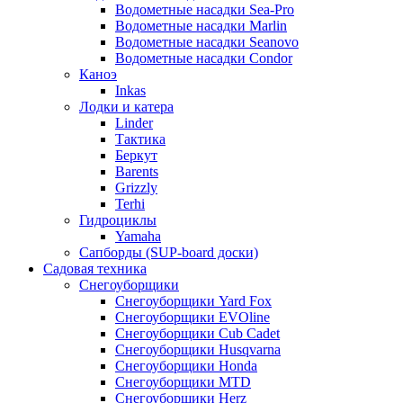
Водометные насадки Sea-Pro
Водометные насадки Marlin
Водометные насадки Seanovo
Водометные насадки Condor
Каноэ
Inkas
Лодки и катера
Linder
Тактика
Беркут
Barents
Grizzly
Terhi
Гидроциклы
Yamaha
Сапборды (SUP-board доски)
Садовая техника
Снегоуборщики
Снегоуборщики Yard Fox
Снегоуборщики EVOline
Снегоуборщики Cub Cadet
Снегоуборщики Husqvarna
Снегоуборщики Honda
Снегоуборщики MTD
Снегоуборщики Herz