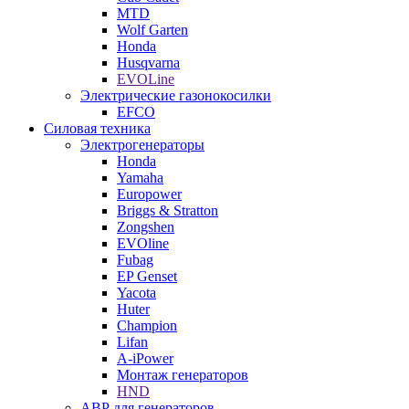
MTD
Wolf Garten
Honda
Husqvarna
EVOLine
Электрические газонокосилки
EFCO
Силовая техника
Электрогенераторы
Honda
Yamaha
Europower
Briggs & Stratton
Zongshen
EVOline
Fubag
EP Genset
Yacota
Huter
Champion
Lifan
A-iPower
Монтаж генераторов
HND
АВР для генераторов