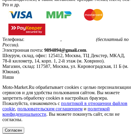
Pro и др.
Телефоны:
+7(495)799-85-55
,
8(800)511-48-94
(бесплатный по
России)
.
Электронная почта:
9894894@gmail.com
.
Шоурум, склад, офис:
125412
,
Москва
,
ТЦ Декстер, МКАД,
78-й километр, 14, корп. 1, 2-й этаж (м. Ховрино)
.
Магазин, склад:
117587
,
Москва
,
ул. Кировоградская, 11 Б (м.
Южная)
.
Наша
Политика конфиденциальности
Moto-Market.Ru обрабатывает сookies с целью персонализации
сервисов и для удобства пользования сайтом. Вы можете
запретить обработку сookies в настройках браузера.
Пожалуйста, ознакомьтесь с
политикой в отношении файлов
cookie
,
пользовательским соглашением
и
политикой
конфиденциальности
. Вы можете покинуть сайт, если не
согласны.
Согласен