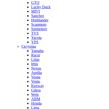
GTO
Lucky Duck
MIVI
Sanchez
Highlander
Scanmoto
Sprmotors
TVS
Yacota
YPS
Скутеры
Yamaha
Racer
Lifan
Irbis
Nexus
Aprilia
Vespa
Vento
Keeway
Gilera
Wels
ABM
Honda
Lima