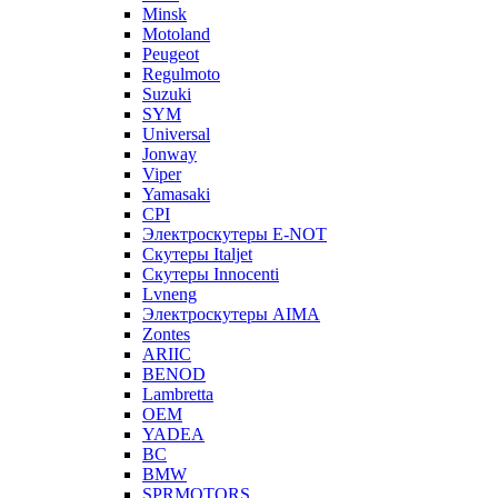
Minsk
Motoland
Peugeot
Regulmoto
Suzuki
SYM
Universal
Jonway
Viper
Yamasaki
CPI
Электроскутеры E-NOT
Скутеры Italjet
Скутеры Innocenti
Lvneng
Электроскутеры AIMA
Zontes
ARIIC
BENOD
Lambretta
OEM
YADEA
BC
BMW
SPRMOTORS