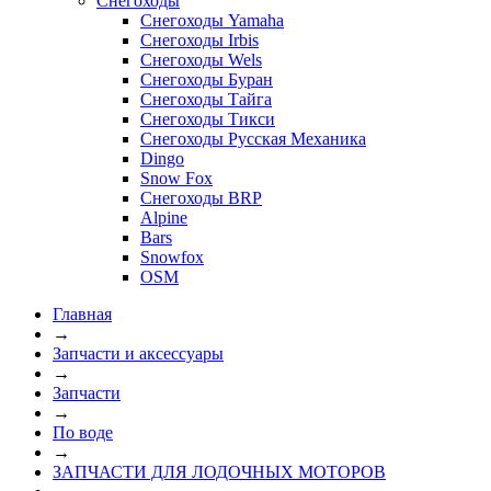
Снегоходы
Снегоходы Yamaha
Снегоходы Irbis
Снегоходы Wels
Снегоходы Буран
Снегоходы Тайга
Снегоходы Тикси
Снегоходы Русская Механика
Dingo
Snow Fox
Снегоходы BRP
Alpine
Bars
Snowfox
OSM
Главная
→
Запчасти и аксессуары
→
Запчасти
→
По воде
→
ЗАПЧАСТИ ДЛЯ ЛОДОЧНЫХ МОТОРОВ