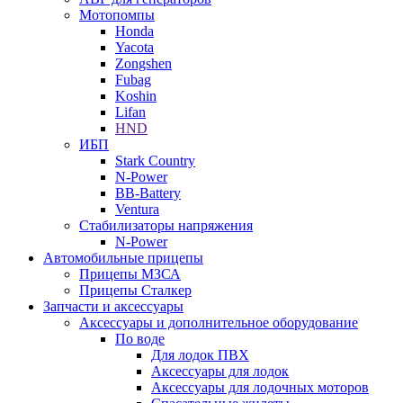
Мотопомпы
Honda
Yacota
Zongshen
Fubag
Koshin
Lifan
HND
ИБП
Stark Country
N-Power
BB-Battery
Ventura
Стабилизаторы напряжения
N-Power
Автомобильные прицепы
Прицепы МЗСА
Прицепы Сталкер
Запчасти и аксессуары
Аксессуары и дополнительное оборудование
По воде
Для лодок ПВХ
Аксессуары для лодок
Аксессуары для лодочных моторов