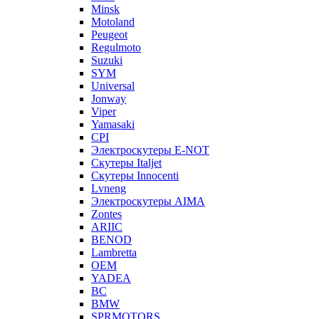
Minsk
Motoland
Peugeot
Regulmoto
Suzuki
SYM
Universal
Jonway
Viper
Yamasaki
CPI
Электроскутеры E-NOT
Скутеры Italjet
Скутеры Innocenti
Lvneng
Электроскутеры AIMA
Zontes
ARIIC
BENOD
Lambretta
OEM
YADEA
BC
BMW
SPRMOTORS