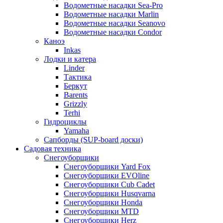
Водометные насадки Sea-Pro
Водометные насадки Marlin
Водометные насадки Seanovo
Водометные насадки Condor
Каноэ
Inkas
Лодки и катера
Linder
Тактика
Беркут
Barents
Grizzly
Terhi
Гидроциклы
Yamaha
Сапборды (SUP-board доски)
Садовая техника
Снегоуборщики
Снегоуборщики Yard Fox
Снегоуборщики EVOline
Снегоуборщики Cub Cadet
Снегоуборщики Husqvarna
Снегоуборщики Honda
Снегоуборщики MTD
Снегоуборщики Herz