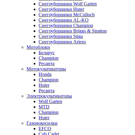
Снегоуборщики Wolf Garten
Снегоуборщики Huter
Снегоуборщики McCulloch
Снегоуборщики AL-KO
Снегоуборщики Champion
Снегоуборщики Briggs & Stratton
Снегоуборщики Stiga
Снегоуборщики Ariens
Мотоблоки
Беларус
Champion
Ресанта
Мотокультиваторы
Honda
Champion
Huter
Ресанта
Электрокультиваторы
Wolf Garten
MTD
Champion
Huter
Газонокосилки
EFCO
Cub Cadet