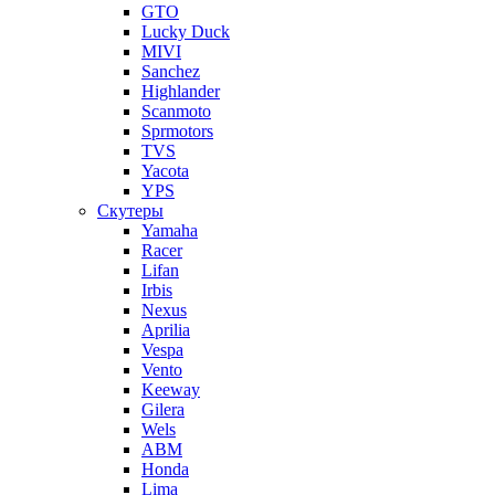
GTO
Lucky Duck
MIVI
Sanchez
Highlander
Scanmoto
Sprmotors
TVS
Yacota
YPS
Скутеры
Yamaha
Racer
Lifan
Irbis
Nexus
Aprilia
Vespa
Vento
Keeway
Gilera
Wels
ABM
Honda
Lima