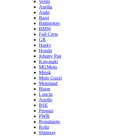
Vento
Aprilia
Ataki
Bajaj
Baltmotors
BMW
Full Crew
GR
Hasky
Honda
Johnny Pag
Kawasaki
MGMoto
Minsk
Moto Guzzi
Motoland
Bison
Loncin
Apollo
BSE
Progasi
PWR
Regulmoto
Roliz
Shineray