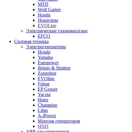
MTD
Wolf Garten
Honda
Husqvarna
EVOLine
Электрические газонокосилки
EFCO
Силовая техника
Электрогенераторы
Honda
Yamaha
Europower
Briggs & Stratton
Zongshen
EVOline
Fubag
EP Genset
Yacota
Huter
Champion
Lifan
A-iPower
Монтаж генераторов
HND
АВР для генераторов