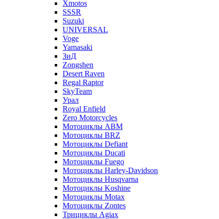
Xmotos
SSSR
Suzuki
UNIVERSAL
Voge
Yamasaki
ЗиД
Zongshen
Desert Raven
Regal Raptor
SkyTeam
Урал
Royal Enfield
Zero Motorcycles
Мотоциклы ABM
Мотоциклы BRZ
Мотоциклы Defiant
Мотоциклы Ducati
Мотоциклы Fuego
Мотоциклы Harley-Davidson
Мотоциклы Husqvarna
Мотоциклы Koshine
Мотоциклы Motax
Мотоциклы Zontes
Трициклы Agiax