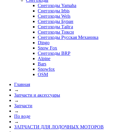
Снегоходы
Снегоходы Yamaha
Снегоходы Irbis
Снегоходы Wels
Снегоходы Буран
Снегоходы Тайга
Снегоходы Тикси
Снегоходы Русская Механика
Dingo
Snow Fox
Снегоходы BRP
Alpine
Bars
Snowfox
OSM
Главная
→
Запчасти и аксессуары
→
Запчасти
→
По воде
→
ЗАПЧАСТИ ДЛЯ ЛОДОЧНЫХ МОТОРОВ