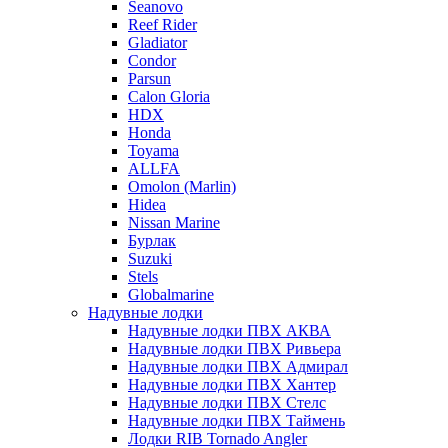
Seanovo
Reef Rider
Gladiator
Condor
Parsun
Calon Gloria
HDX
Honda
Toyama
ALLFA
Omolon (Marlin)
Hidea
Nissan Marine
Бурлак
Suzuki
Stels
Globalmarine
Надувные лодки
Надувные лодки ПВХ АКВА
Надувные лодки ПВХ Ривьера
Надувные лодки ПВХ Адмирал
Надувные лодки ПВХ Хантер
Надувные лодки ПВХ Стелс
Надувные лодки ПВХ Таймень
Лодки RIB Tornado Angler