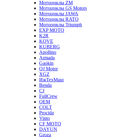
Мотоциклы ZM
Мотоциклы GS Motors
Мотоциклы JAWA
Мотоциклы RATO
Мотоциклы Triumph
EXP MOTO
K2R
KOVE
KUBERG
Apollino
Armada
Gaokin
QJ Motor
XGZ
ИжТехМаш
Benda
CJ
FullCrew
OEM
COLT
Procida
Vinto
CF MOTO
DAYUN
Groza