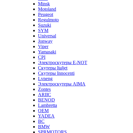
Minsk
Motoland
Peugeot
Regulmoto
Suzuki
SYM
Universal
Jonway
Viper
Yamasaki
CPI
Электроскутеры E-NOT
Скутеры Italjet
Скутеры Innocenti
Lvneng
Электроскутеры AIMA
Zontes
ARIIC
BENOD
Lambretta
OEM
YADEA
BC
BMW
SPRMOTORS