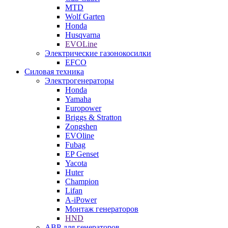
MTD
Wolf Garten
Honda
Husqvarna
EVOLine
Электрические газонокосилки
EFCO
Силовая техника
Электрогенераторы
Honda
Yamaha
Europower
Briggs & Stratton
Zongshen
EVOline
Fubag
EP Genset
Yacota
Huter
Champion
Lifan
A-iPower
Монтаж генераторов
HND
АВР для генераторов