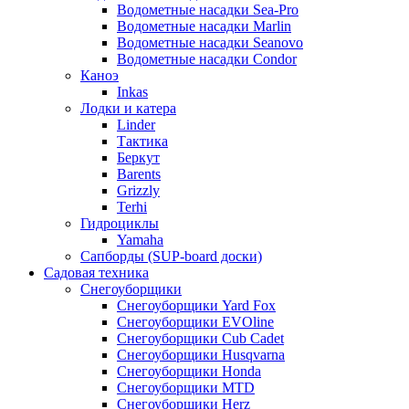
Водометные насадки Sea-Pro
Водометные насадки Marlin
Водометные насадки Seanovo
Водометные насадки Condor
Каноэ
Inkas
Лодки и катера
Linder
Тактика
Беркут
Barents
Grizzly
Terhi
Гидроциклы
Yamaha
Сапборды (SUP-board доски)
Садовая техника
Снегоуборщики
Снегоуборщики Yard Fox
Снегоуборщики EVOline
Снегоуборщики Cub Cadet
Снегоуборщики Husqvarna
Снегоуборщики Honda
Снегоуборщики MTD
Снегоуборщики Herz