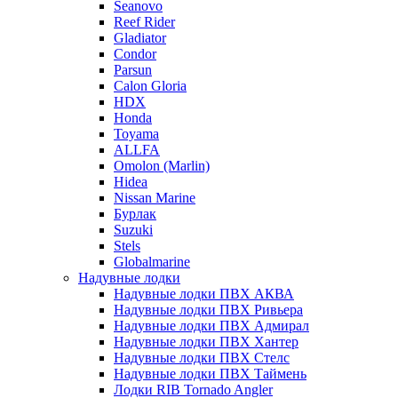
Seanovo
Reef Rider
Gladiator
Condor
Parsun
Calon Gloria
HDX
Honda
Toyama
ALLFA
Omolon (Marlin)
Hidea
Nissan Marine
Бурлак
Suzuki
Stels
Globalmarine
Надувные лодки
Надувные лодки ПВХ АКВА
Надувные лодки ПВХ Ривьера
Надувные лодки ПВХ Адмирал
Надувные лодки ПВХ Хантер
Надувные лодки ПВХ Стелс
Надувные лодки ПВХ Таймень
Лодки RIB Tornado Angler