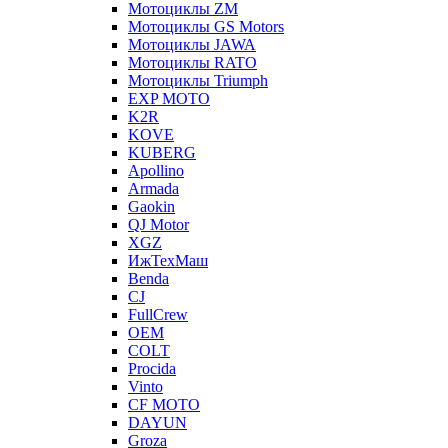
Мотоциклы ZM
Мотоциклы GS Motors
Мотоциклы JAWA
Мотоциклы RATO
Мотоциклы Triumph
EXP MOTO
K2R
KOVE
KUBERG
Apollino
Armada
Gaokin
QJ Motor
XGZ
ИжТехМаш
Benda
CJ
FullCrew
OEM
COLT
Procida
Vinto
CF MOTO
DAYUN
Groza