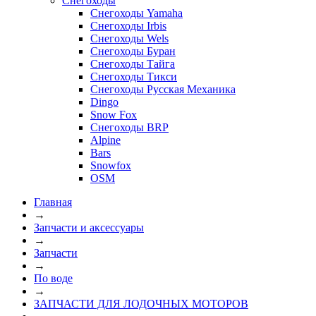
Снегоходы
Снегоходы Yamaha
Снегоходы Irbis
Снегоходы Wels
Снегоходы Буран
Снегоходы Тайга
Снегоходы Тикси
Снегоходы Русская Механика
Dingo
Snow Fox
Снегоходы BRP
Alpine
Bars
Snowfox
OSM
Главная
→
Запчасти и аксессуары
→
Запчасти
→
По воде
→
ЗАПЧАСТИ ДЛЯ ЛОДОЧНЫХ МОТОРОВ