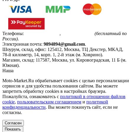
Телефоны:
+7(495)799-85-55
,
8(800)511-48-94
(бесплатный по
России)
.
Электронная почта:
9894894@gmail.com
.
Шоурум, склад, офис:
125412
,
Москва
,
ТЦ Декстер, МКАД,
78-й километр, 14, корп. 1, 2-й этаж (м. Ховрино)
.
Магазин, склад:
117587
,
Москва
,
ул. Кировоградская, 11 Б (м.
Южная)
.
Наша
Политика конфиденциальности
Moto-Market.Ru обрабатывает сookies с целью персонализации
сервисов и для удобства пользования сайтом. Вы можете
запретить обработку сookies в настройках браузера.
Пожалуйста, ознакомьтесь с
политикой в отношении файлов
cookie
,
пользовательским соглашением
и
политикой
конфиденциальности
. Вы можете покинуть сайт, если не
согласны.
Согласен
Показать