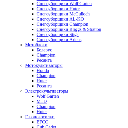
Снегоуборщики Wolf Garten
Снегоуборщики Huter
Снегоуборщики McCulloch
Снегоуборщики AL-KO
Снегоуборщики Champion
Снегоуборщики Briggs & Stratton
Снегоуборщики Stiga
Снегоуборщики Ariens
Мотоблоки
Беларус
Champion
Ресанта
Мотокультиваторы
Honda
Champion
Huter
Ресанта
Электрокультиваторы
Wolf Garten
MTD
Champion
Huter
Газонокосилки
EFCO
Cub Cadet