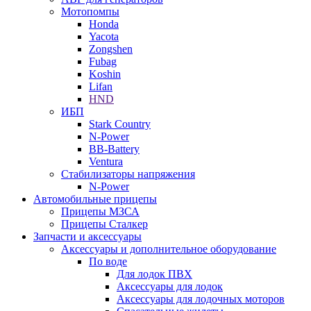
Мотопомпы
Honda
Yacota
Zongshen
Fubag
Koshin
Lifan
HND
ИБП
Stark Country
N-Power
BB-Battery
Ventura
Стабилизаторы напряжения
N-Power
Автомобильные прицепы
Прицепы МЗСА
Прицепы Сталкер
Запчасти и аксессуары
Аксессуары и дополнительное оборудование
По воде
Для лодок ПВХ
Аксессуары для лодок
Аксессуары для лодочных моторов