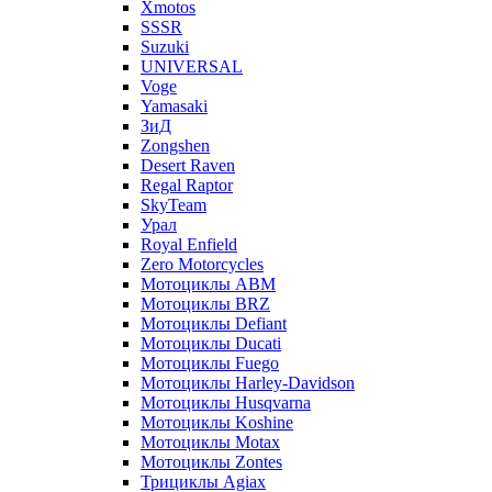
Xmotos
SSSR
Suzuki
UNIVERSAL
Voge
Yamasaki
ЗиД
Zongshen
Desert Raven
Regal Raptor
SkyTeam
Урал
Royal Enfield
Zero Motorcycles
Мотоциклы ABM
Мотоциклы BRZ
Мотоциклы Defiant
Мотоциклы Ducati
Мотоциклы Fuego
Мотоциклы Harley-Davidson
Мотоциклы Husqvarna
Мотоциклы Koshine
Мотоциклы Motax
Мотоциклы Zontes
Трициклы Agiax