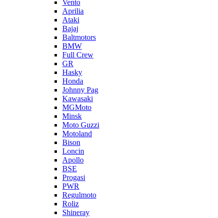
Vento
Aprilia
Ataki
Bajaj
Baltmotors
BMW
Full Crew
GR
Hasky
Honda
Johnny Pag
Kawasaki
MGMoto
Minsk
Moto Guzzi
Motoland
Bison
Loncin
Apollo
BSE
Progasi
PWR
Regulmoto
Roliz
Shineray