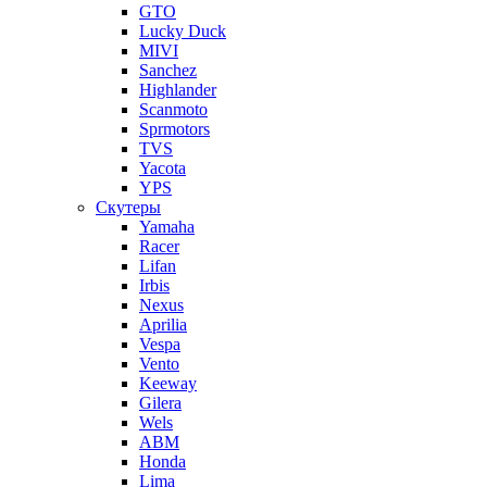
GTO
Lucky Duck
MIVI
Sanchez
Highlander
Scanmoto
Sprmotors
TVS
Yacota
YPS
Скутеры
Yamaha
Racer
Lifan
Irbis
Nexus
Aprilia
Vespa
Vento
Keeway
Gilera
Wels
ABM
Honda
Lima