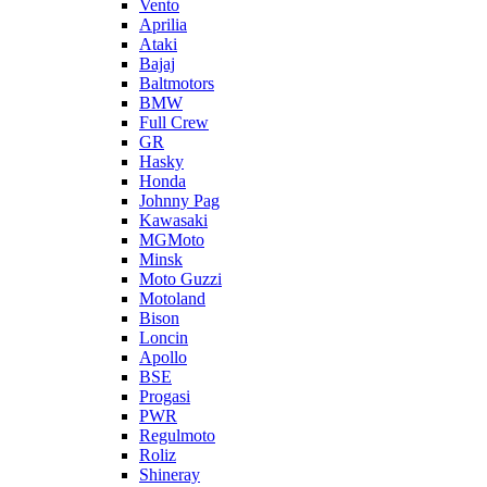
Vento
Aprilia
Ataki
Bajaj
Baltmotors
BMW
Full Crew
GR
Hasky
Honda
Johnny Pag
Kawasaki
MGMoto
Minsk
Moto Guzzi
Motoland
Bison
Loncin
Apollo
BSE
Progasi
PWR
Regulmoto
Roliz
Shineray