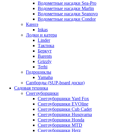
Водометные насадки Sea-Pro
Водометные насадки Marlin
Водометные насадки Seanovo
Водометные насадки Condor
Каноэ
Inkas
Лодки и катера
Linder
Тактика
Беркут
Barents
Grizzly
Terhi
Гидроциклы
Yamaha
Сапборды (SUP-board доски)
Садовая техника
Снегоуборщики
Снегоуборщики Yard Fox
Снегоуборщики EVOline
Снегоуборщики Cub Cadet
Снегоуборщики Husqvarna
Снегоуборщики Honda
Снегоуборщики MTD
Снегоуборщики Herz