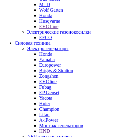
MTD
Wolf Garten
Honda
Husqvarna
EVOLine
Электрические газонокосилки
EFCO
Силовая техника
Электрогенераторы
Honda
Yamaha
Europower
Briggs & Stratton
Zongshen
EVOline
Fubag
EP Genset
Yacota
Huter
Champion
Lifan
A-iPower
Монтаж генераторов
HND
АВР для генераторов