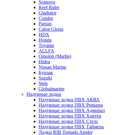
Seanovo
Reef Rider
Gladiator
Condor
Parsun
Calon Gloria
HDX
Honda
Toyama
ALLFA
Omolon (Marlin)
Hidea
Nissan Marine
Бурлак
Suzuki
Stels
Globalmarine
Надувные лодки
Надувные лодки ПВХ АКВА
Надувные лодки ПВХ Ривьера
Надувные лодки ПВХ Адмирал
Надувные лодки ПВХ Хантер
Надувные лодки ПВХ Стелс
Надувные лодки ПВХ Таймень
Лодки RIB Tornado Angler