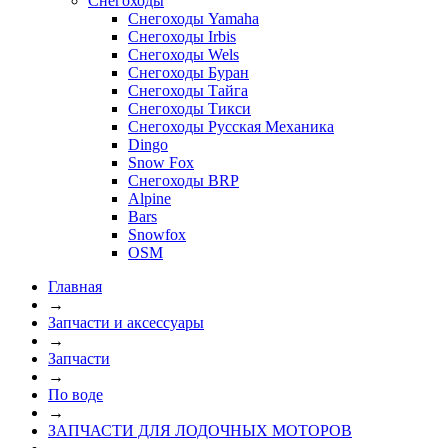
Снегоходы
Снегоходы Yamaha
Снегоходы Irbis
Снегоходы Wels
Снегоходы Буран
Снегоходы Тайга
Снегоходы Тикси
Снегоходы Русская Механика
Dingo
Snow Fox
Снегоходы BRP
Alpine
Bars
Snowfox
OSM
Главная
→
Запчасти и аксессуары
→
Запчасти
→
По воде
→
ЗАПЧАСТИ ДЛЯ ЛОДОЧНЫХ МОТОРОВ