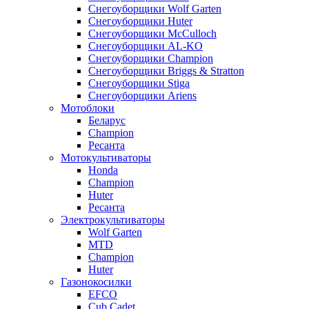
Снегоуборщики Wolf Garten
Снегоуборщики Huter
Снегоуборщики McCulloch
Снегоуборщики AL-KO
Снегоуборщики Champion
Снегоуборщики Briggs & Stratton
Снегоуборщики Stiga
Снегоуборщики Ariens
Мотоблоки
Беларус
Champion
Ресанта
Мотокультиваторы
Honda
Champion
Huter
Ресанта
Электрокультиваторы
Wolf Garten
MTD
Champion
Huter
Газонокосилки
EFCO
Cub Cadet