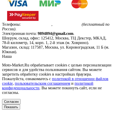
Телефоны:
+7(495)799-85-55
,
8(800)511-48-94
(бесплатный по
России)
.
Электронная почта:
9894894@gmail.com
.
Шоурум, склад, офис:
125412
,
Москва
,
ТЦ Декстер, МКАД,
78-й километр, 14, корп. 1, 2-й этаж (м. Ховрино)
.
Магазин, склад:
117587
,
Москва
,
ул. Кировоградская, 11 Б (м.
Южная)
.
Наша
Политика конфиденциальности
Moto-Market.Ru обрабатывает сookies с целью персонализации
сервисов и для удобства пользования сайтом. Вы можете
запретить обработку сookies в настройках браузера.
Пожалуйста, ознакомьтесь с
политикой в отношении файлов
cookie
,
пользовательским соглашением
и
политикой
конфиденциальности
. Вы можете покинуть сайт, если не
согласны.
Согласен
Показать