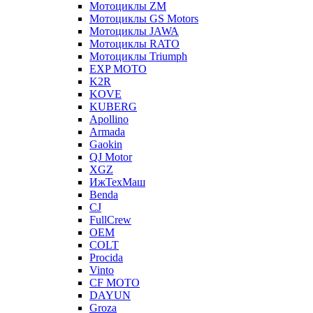
Мотоциклы ZM
Мотоциклы GS Motors
Мотоциклы JAWA
Мотоциклы RATO
Мотоциклы Triumph
EXP MOTO
K2R
KOVE
KUBERG
Apollino
Armada
Gaokin
QJ Motor
XGZ
ИжТехМаш
Benda
CJ
FullCrew
OEM
COLT
Procida
Vinto
CF MOTO
DAYUN
Groza