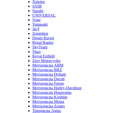
Xmotos
SSSR
Suzuki
UNIVERSAL
Voge
Yamasaki
ЗиД
Zongshen
Desert Raven
Regal Raptor
SkyTeam
Урал
Royal Enfield
Zero Motorcycles
Мотоциклы ABM
Мотоциклы BRZ
Мотоциклы Defiant
Мотоциклы Ducati
Мотоциклы Fuego
Мотоциклы Harley-Davidson
Мотоциклы Husqvarna
Мотоциклы Koshine
Мотоциклы Motax
Мотоциклы Zontes
Трициклы Agiax