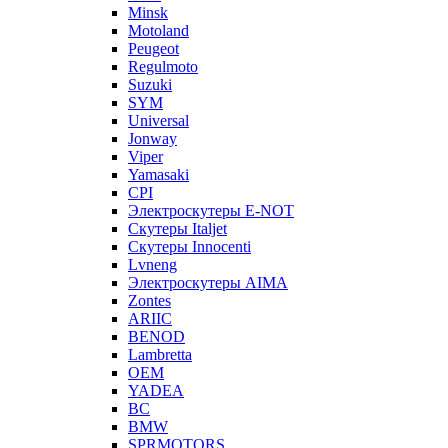
Minsk
Motoland
Peugeot
Regulmoto
Suzuki
SYM
Universal
Jonway
Viper
Yamasaki
CPI
Электроскутеры E-NOT
Скутеры Italjet
Скутеры Innocenti
Lvneng
Электроскутеры AIMA
Zontes
ARIIC
BENOD
Lambretta
OEM
YADEA
BC
BMW
SPRMOTORS