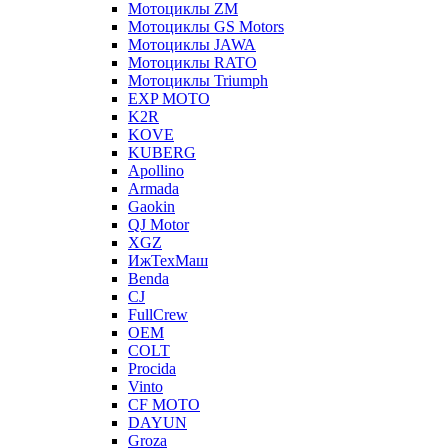
Мотоциклы ZM
Мотоциклы GS Motors
Мотоциклы JAWA
Мотоциклы RATO
Мотоциклы Triumph
EXP MOTO
K2R
KOVE
KUBERG
Apollino
Armada
Gaokin
QJ Motor
XGZ
ИжТехМаш
Benda
CJ
FullCrew
OEM
COLT
Procida
Vinto
CF MOTO
DAYUN
Groza