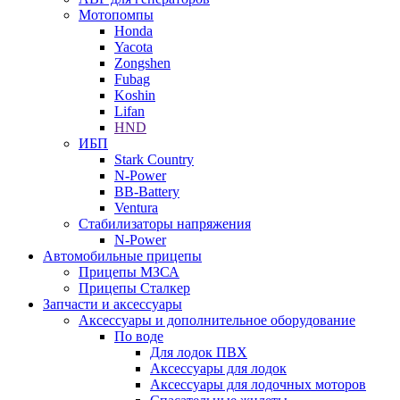
Мотопомпы
Honda
Yacota
Zongshen
Fubag
Koshin
Lifan
HND
ИБП
Stark Country
N-Power
BB-Battery
Ventura
Стабилизаторы напряжения
N-Power
Автомобильные прицепы
Прицепы МЗСА
Прицепы Сталкер
Запчасти и аксессуары
Аксессуары и дополнительное оборудование
По воде
Для лодок ПВХ
Аксессуары для лодок
Аксессуары для лодочных моторов