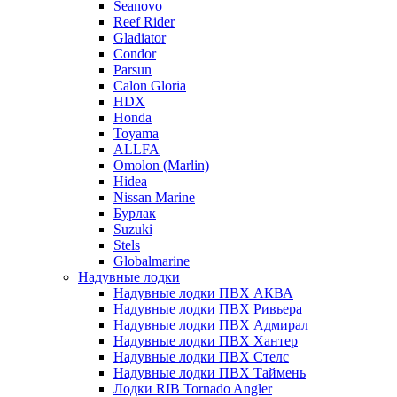
Seanovo
Reef Rider
Gladiator
Condor
Parsun
Calon Gloria
HDX
Honda
Toyama
ALLFA
Omolon (Marlin)
Hidea
Nissan Marine
Бурлак
Suzuki
Stels
Globalmarine
Надувные лодки
Надувные лодки ПВХ АКВА
Надувные лодки ПВХ Ривьера
Надувные лодки ПВХ Адмирал
Надувные лодки ПВХ Хантер
Надувные лодки ПВХ Стелс
Надувные лодки ПВХ Таймень
Лодки RIB Tornado Angler