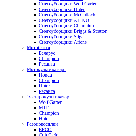
Снегоуборщики Wolf Garten
Снегоуборщики Huter
Снегоуборщики McCulloch
Снегоуборщики AL-KO
Снегоуборщики Champion
Снегоуборщики Briggs & Stratton
Снегоуборщики Stiga
Снегоуборщики Ariens
Мотоблоки
Беларус
Champion
Ресанта
Мотокультиваторы
Honda
Champion
Huter
Ресанта
Электрокультиваторы
Wolf Garten
MTD
Champion
Huter
Газонокосилки
EFCO
Cub Cadet