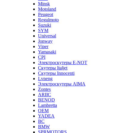
Minsk
Motoland
Peugeot
Regulmoto
Suzuki
SYM
Universal
Jonway
Viper
Yamasaki
CPI
Электроскутеры E-NOT
Скутеры Italjet
Скутеры Innocenti
Lvneng
Электроскутеры AIMA
Zontes
ARIIC
BENOD
Lambretta
OEM
YADEA
BC
BMW
SPRMOTORS