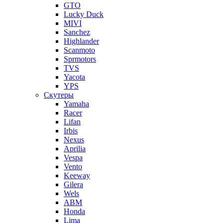
GTO
Lucky Duck
MIVI
Sanchez
Highlander
Scanmoto
Sprmotors
TVS
Yacota
YPS
Скутеры
Yamaha
Racer
Lifan
Irbis
Nexus
Aprilia
Vespa
Vento
Keeway
Gilera
Wels
ABM
Honda
Lima