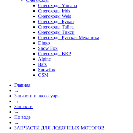
Снегоходы
Снегоходы Yamaha
Снегоходы Irbis
Снегоходы Wels
Снегоходы Буран
Снегоходы Тайга
Снегоходы Тикси
Снегоходы Русская Механика
Dingo
Snow Fox
Снегоходы BRP
Alpine
Bars
Snowfox
OSM
Главная
→
Запчасти и аксессуары
→
Запчасти
→
По воде
→
ЗАПЧАСТИ ДЛЯ ЛОДОЧНЫХ МОТОРОВ