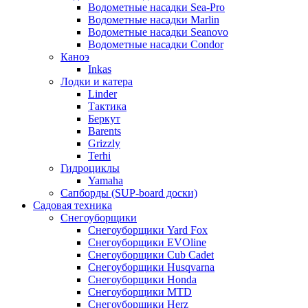
Водометные насадки Sea-Pro
Водометные насадки Marlin
Водометные насадки Seanovo
Водометные насадки Condor
Каноэ
Inkas
Лодки и катера
Linder
Тактика
Беркут
Barents
Grizzly
Terhi
Гидроциклы
Yamaha
Сапборды (SUP-board доски)
Садовая техника
Снегоуборщики
Снегоуборщики Yard Fox
Снегоуборщики EVOline
Снегоуборщики Cub Cadet
Снегоуборщики Husqvarna
Снегоуборщики Honda
Снегоуборщики MTD
Снегоуборщики Herz