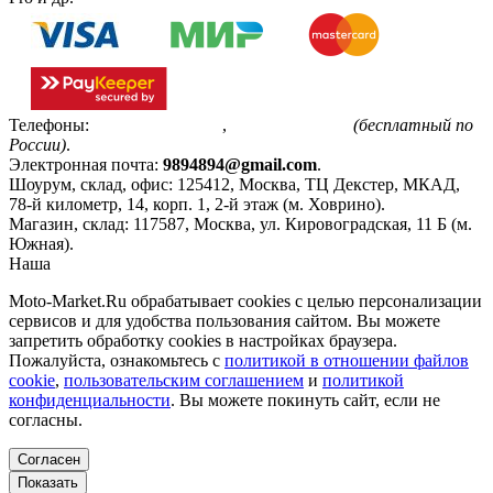
Телефоны:
+7(495)799-85-55
,
8(800)511-48-94
(бесплатный по
России)
.
Электронная почта:
9894894@gmail.com
.
Шоурум, склад, офис:
125412
,
Москва
,
ТЦ Декстер, МКАД,
78-й километр, 14, корп. 1, 2-й этаж (м. Ховрино)
.
Магазин, склад:
117587
,
Москва
,
ул. Кировоградская, 11 Б (м.
Южная)
.
Наша
Политика конфиденциальности
Moto-Market.Ru обрабатывает сookies с целью персонализации
сервисов и для удобства пользования сайтом. Вы можете
запретить обработку сookies в настройках браузера.
Пожалуйста, ознакомьтесь с
политикой в отношении файлов
cookie
,
пользовательским соглашением
и
политикой
конфиденциальности
. Вы можете покинуть сайт, если не
согласны.
Согласен
Показать