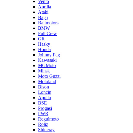
Vento
Aprilia
Ataki
Bajaj
Baltmotors
BMW
Full Crew
GR
Hasky
Honda
Johnny Pag
Kawasaki
MGMoto
Minsk
Moto Guzzi
Motoland
Bison
Loncin
Apollo
BSE
Progasi
PWR
Regulmoto
Roliz
Shineray