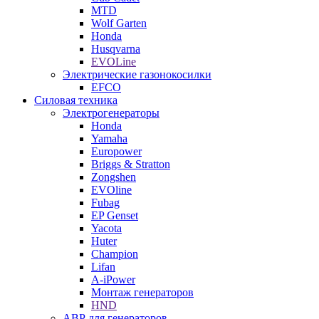
MTD
Wolf Garten
Honda
Husqvarna
EVOLine
Электрические газонокосилки
EFCO
Силовая техника
Электрогенераторы
Honda
Yamaha
Europower
Briggs & Stratton
Zongshen
EVOline
Fubag
EP Genset
Yacota
Huter
Champion
Lifan
A-iPower
Монтаж генераторов
HND
АВР для генераторов