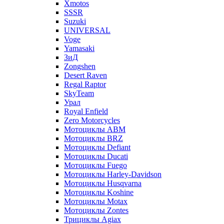
Xmotos
SSSR
Suzuki
UNIVERSAL
Voge
Yamasaki
ЗиД
Zongshen
Desert Raven
Regal Raptor
SkyTeam
Урал
Royal Enfield
Zero Motorcycles
Мотоциклы ABM
Мотоциклы BRZ
Мотоциклы Defiant
Мотоциклы Ducati
Мотоциклы Fuego
Мотоциклы Harley-Davidson
Мотоциклы Husqvarna
Мотоциклы Koshine
Мотоциклы Motax
Мотоциклы Zontes
Трициклы Agiax