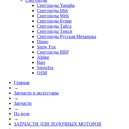
Снегоходы
Снегоходы Yamaha
Снегоходы Irbis
Снегоходы Wels
Снегоходы Буран
Снегоходы Тайга
Снегоходы Тикси
Снегоходы Русская Механика
Dingo
Snow Fox
Снегоходы BRP
Alpine
Bars
Snowfox
OSM
Главная
→
Запчасти и аксессуары
→
Запчасти
→
По воде
→
ЗАПЧАСТИ ДЛЯ ЛОДОЧНЫХ МОТОРОВ