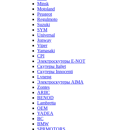
Minsk
Motoland
Peugeot
Regulmoto
Suzuki
SYM
Universal
Jonway
Viper
Yamasaki
CPI
Электроскутеры E-NOT
Скутеры Italjet
Скутеры Innocenti
Lvneng
Электроскутеры AIMA
Zontes
ARIIC
BENOD
Lambretta
OEM
YADEA
BC
BMW
SPRMOTORS