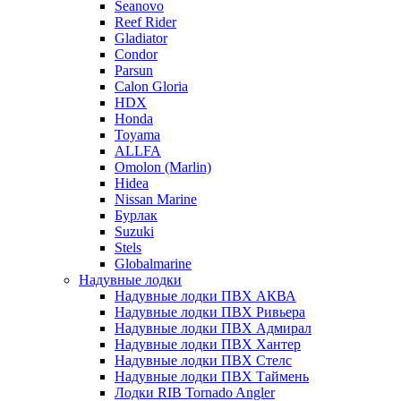
Seanovo
Reef Rider
Gladiator
Condor
Parsun
Calon Gloria
HDX
Honda
Toyama
ALLFA
Omolon (Marlin)
Hidea
Nissan Marine
Бурлак
Suzuki
Stels
Globalmarine
Надувные лодки
Надувные лодки ПВХ АКВА
Надувные лодки ПВХ Ривьера
Надувные лодки ПВХ Адмирал
Надувные лодки ПВХ Хантер
Надувные лодки ПВХ Стелс
Надувные лодки ПВХ Таймень
Лодки RIB Tornado Angler