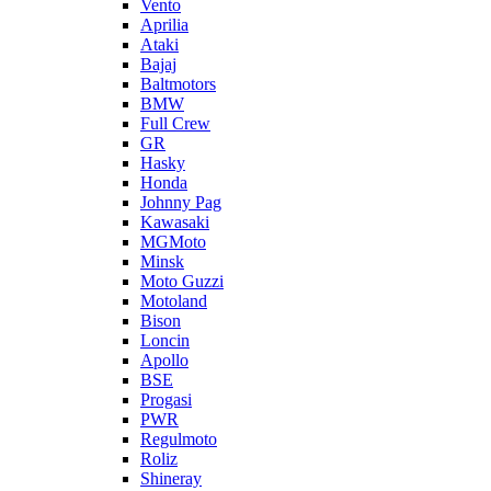
Vento
Aprilia
Ataki
Bajaj
Baltmotors
BMW
Full Crew
GR
Hasky
Honda
Johnny Pag
Kawasaki
MGMoto
Minsk
Moto Guzzi
Motoland
Bison
Loncin
Apollo
BSE
Progasi
PWR
Regulmoto
Roliz
Shineray