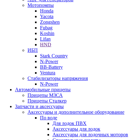
Мотопомпы
Honda
Yacota
Zongshen
Fubag
Koshin
Lifan
HND
ИБП
Stark Country
N-Power
BB-Battery
Ventura
Стабилизаторы напряжения
N-Power
Автомобильные прицепы
Прицепы МЗСА
Прицепы Сталкер
Запчасти и аксессуары
Аксессуары и дополнительное оборудование
По воде
Для лодок ПВХ
Аксессуары для лодок
Аксессуары для лодочных моторов