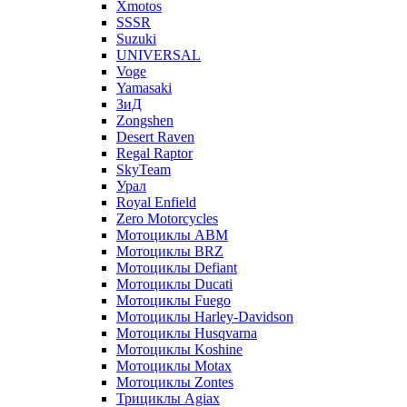
Xmotos
SSSR
Suzuki
UNIVERSAL
Voge
Yamasaki
ЗиД
Zongshen
Desert Raven
Regal Raptor
SkyTeam
Урал
Royal Enfield
Zero Motorcycles
Мотоциклы ABM
Мотоциклы BRZ
Мотоциклы Defiant
Мотоциклы Ducati
Мотоциклы Fuego
Мотоциклы Harley-Davidson
Мотоциклы Husqvarna
Мотоциклы Koshine
Мотоциклы Motax
Мотоциклы Zontes
Трициклы Agiax