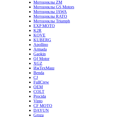
Мотоциклы ZM
Мотоциклы GS Motors
Мотоциклы JAWA
Мотоциклы RATO
Мотоциклы Triumph
EXP MOTO
K2R
KOVE
KUBERG
Apollino
Armada
Gaokin
QJ Motor
XGZ
ИжТехМаш
Benda
CJ
FullCrew
OEM
COLT
Procida
Vinto
CF MOTO
DAYUN
Groza