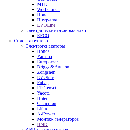
MTD
Wolf Garten
Honda
Husqvarna
EVOLine
Электрические газонокосилки
EFCO
Силовая техника
Электрогенераторы
Honda
Yamaha
Europower
Briggs & Stratton
Zongshen
EVOline
Fubag
EP Genset
Yacota
Huter
Champion
Lifan
A-iPower
Монтаж генераторов
HND
АВР для генераторов