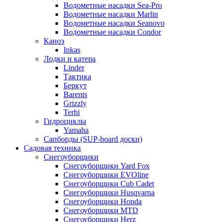
Водометные насадки Sea-Pro
Водометные насадки Marlin
Водометные насадки Seanovo
Водометные насадки Condor
Каноэ
Inkas
Лодки и катера
Linder
Тактика
Беркут
Barents
Grizzly
Terhi
Гидроциклы
Yamaha
Сапборды (SUP-board доски)
Садовая техника
Снегоуборщики
Снегоуборщики Yard Fox
Снегоуборщики EVOline
Снегоуборщики Cub Cadet
Снегоуборщики Husqvarna
Снегоуборщики Honda
Снегоуборщики MTD
Снегоуборщики Herz