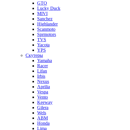
GTO
Lucky Duck
MIVI
Sanchez
Highlander
Scanmoto
Sprmotors
TVS
Yacota
YPS
Скутеры
Yamaha
Racer
Lifan
Irbis
Nexus
Aprilia
Vespa
Vento
Keeway
Gilera
Wels
ABM
Honda
Lima