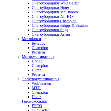
Снегоуборщики Wolf Garten
Снегоуборщики Huter
Снегоуборщики McCulloch
Снегоуборщики AL-KO
Снегоуборщики Champion
Снегоуборщики Briggs & Stratton
Снегоуборщики Stiga
Снегоуборщики Ariens
Мотоблоки
Беларус
Champion
Ресанта
Мотокультиваторы
Honda
Champion
Huter
Ресанта
Электрокультиваторы
Wolf Garten
MTD
Champion
Huter
Газонокосилки
EFCO
Cub Cadet