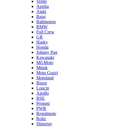
Vento
Aprilia
Ataki
Bajaj
Baltmotors
BMW
Full Crew
GR
Hasky
Honda
Johnny Pag
Kawasaki
MGMoto
Minsk
Moto Guzzi
Motoland
Bison
Loncin
Apollo
BSE
Progasi
PWR
Regulmoto
Roliz
Shineray