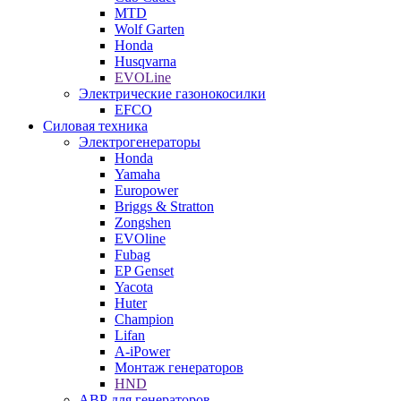
MTD
Wolf Garten
Honda
Husqvarna
EVOLine
Электрические газонокосилки
EFCO
Силовая техника
Электрогенераторы
Honda
Yamaha
Europower
Briggs & Stratton
Zongshen
EVOline
Fubag
EP Genset
Yacota
Huter
Champion
Lifan
A-iPower
Монтаж генераторов
HND
АВР для генераторов