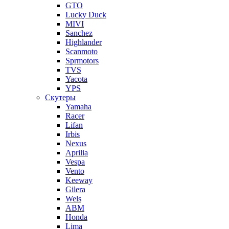
GTO
Lucky Duck
MIVI
Sanchez
Highlander
Scanmoto
Sprmotors
TVS
Yacota
YPS
Скутеры
Yamaha
Racer
Lifan
Irbis
Nexus
Aprilia
Vespa
Vento
Keeway
Gilera
Wels
ABM
Honda
Lima