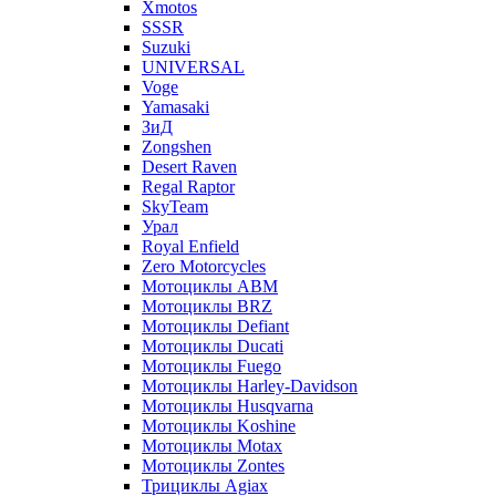
Xmotos
SSSR
Suzuki
UNIVERSAL
Voge
Yamasaki
ЗиД
Zongshen
Desert Raven
Regal Raptor
SkyTeam
Урал
Royal Enfield
Zero Motorcycles
Мотоциклы ABM
Мотоциклы BRZ
Мотоциклы Defiant
Мотоциклы Ducati
Мотоциклы Fuego
Мотоциклы Harley-Davidson
Мотоциклы Husqvarna
Мотоциклы Koshine
Мотоциклы Motax
Мотоциклы Zontes
Трициклы Agiax