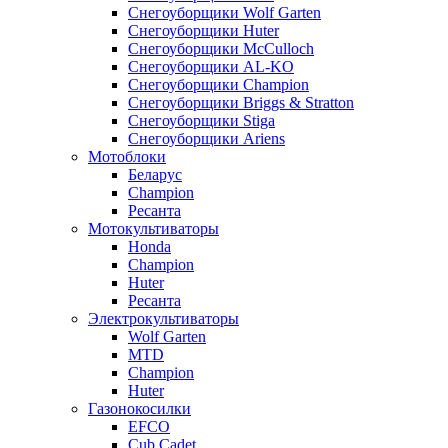
Снегоуборщики Wolf Garten
Снегоуборщики Huter
Снегоуборщики McCulloch
Снегоуборщики AL-KO
Снегоуборщики Champion
Снегоуборщики Briggs & Stratton
Снегоуборщики Stiga
Снегоуборщики Ariens
Мотоблоки
Беларус
Champion
Ресанта
Мотокультиваторы
Honda
Champion
Huter
Ресанта
Электрокультиваторы
Wolf Garten
MTD
Champion
Huter
Газонокосилки
EFCO
Cub Cadet