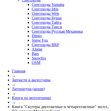
Снегоходы
Снегоходы Yamaha
Снегоходы Irbis
Снегоходы Wels
Снегоходы Буран
Снегоходы Тайга
Снегоходы Тикси
Снегоходы Русская Механика
Dingo
Snow Fox
Снегоходы BRP
Alpine
Bars
Snowfox
OSM
Главная
→
Запчасти и аксессуары
→
Литература (архив)
→
Книги по мототехнике
→
Книга "Скутеры двухтактные и четырехтактные" экспл.,