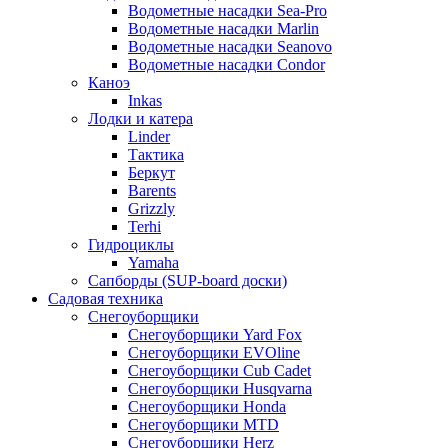
Водометные насадки Sea-Pro
Водометные насадки Marlin
Водометные насадки Seanovo
Водометные насадки Condor
Каноэ
Inkas
Лодки и катера
Linder
Тактика
Беркут
Barents
Grizzly
Terhi
Гидроциклы
Yamaha
Сапборды (SUP-board доски)
Садовая техника
Снегоуборщики
Снегоуборщики Yard Fox
Снегоуборщики EVOline
Снегоуборщики Cub Cadet
Снегоуборщики Husqvarna
Снегоуборщики Honda
Снегоуборщики MTD
Снегоуборщики Herz