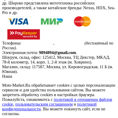
др. Широко представлена мототехника российских
производителей, а также китайские бренды: Nexus, HDX, Sea-
Pro и др.
Телефоны:
+7(495)799-85-55
,
8(800)511-48-94
(бесплатный по
России)
.
Электронная почта:
9894894@gmail.com
.
Шоурум, склад, офис:
125412
,
Москва
,
ТЦ Декстер, МКАД,
78-й километр, 14, корп. 1, 2-й этаж (м. Ховрино)
.
Магазин, склад:
117587
,
Москва
,
ул. Кировоградская, 11 Б (м.
Южная)
.
Наша
Политика конфиденциальности
Moto-Market.Ru обрабатывает сookies с целью персонализации
сервисов и для удобства пользования сайтом. Вы можете
запретить обработку сookies в настройках браузера.
Пожалуйста, ознакомьтесь с
политикой в отношении файлов
cookie
,
пользовательским соглашением
и
политикой
конфиденциальности
. Вы можете покинуть сайт, если не
согласны.