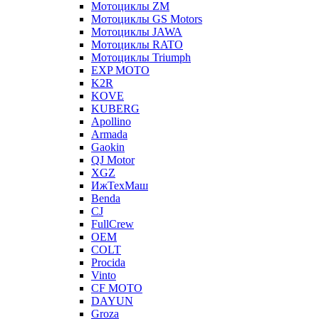
Мотоциклы ZM
Мотоциклы GS Motors
Мотоциклы JAWA
Мотоциклы RATO
Мотоциклы Triumph
EXP MOTO
K2R
KOVE
KUBERG
Apollino
Armada
Gaokin
QJ Motor
XGZ
ИжТехМаш
Benda
CJ
FullCrew
OEM
COLT
Procida
Vinto
CF MOTO
DAYUN
Groza