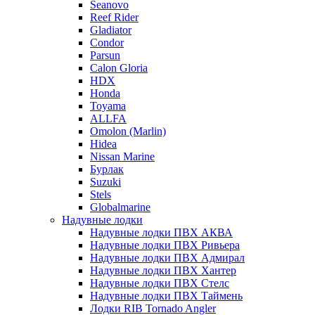
Seanovo
Reef Rider
Gladiator
Condor
Parsun
Calon Gloria
HDX
Honda
Toyama
ALLFA
Omolon (Marlin)
Hidea
Nissan Marine
Бурлак
Suzuki
Stels
Globalmarine
Надувные лодки
Надувные лодки ПВХ АКВА
Надувные лодки ПВХ Ривьера
Надувные лодки ПВХ Адмирал
Надувные лодки ПВХ Хантер
Надувные лодки ПВХ Стелс
Надувные лодки ПВХ Таймень
Лодки RIB Tornado Angler