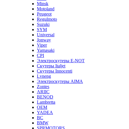
Minsk
Motoland
Peugeot
Regulmoto
Suzuki
SYM
Universal
Jonway
Viper
Yamasaki
CPI
Электроскутеры E-NOT
Скутеры Italjet
Скутеры Innocenti
Lvneng
Электроскутеры AIMA
Zontes
ARIIC
BENOD
Lambretta
OEM
YADEA
BC
BMW
SPRMOTORS