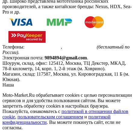
др. Широко представлена мототехника российских
производителей, а также китайские бренды: Nexus, HDX, Sea-
Pro и др.
Телефоны:
+7(495)799-85-55
,
8(800)511-48-94
(бесплатный по
России)
.
Электронная почта:
9894894@gmail.com
.
Шоурум, склад, офис:
125412
,
Москва
,
ТЦ Декстер, МКАД,
78-й километр, 14, корп. 1, 2-й этаж (м. Ховрино)
.
Магазин, склад:
117587
,
Москва
,
ул. Кировоградская, 11 Б (м.
Южная)
.
Наша
Политика конфиденциальности
Moto-Market.Ru обрабатывает сookies с целью персонализации
сервисов и для удобства пользования сайтом. Вы можете
запретить обработку сookies в настройках браузера.
Пожалуйста, ознакомьтесь с
политикой в отношении файлов
cookie
,
пользовательским соглашением
и
политикой
конфиденциальности
. Вы можете покинуть сайт, если не
согласны.