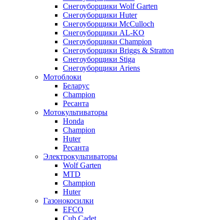
Снегоуборщики Wolf Garten
Снегоуборщики Huter
Снегоуборщики McCulloch
Снегоуборщики AL-KO
Снегоуборщики Champion
Снегоуборщики Briggs & Stratton
Снегоуборщики Stiga
Снегоуборщики Ariens
Мотоблоки
Беларус
Champion
Ресанта
Мотокультиваторы
Honda
Champion
Huter
Ресанта
Электрокультиваторы
Wolf Garten
MTD
Champion
Huter
Газонокосилки
EFCO
Cub Cadet