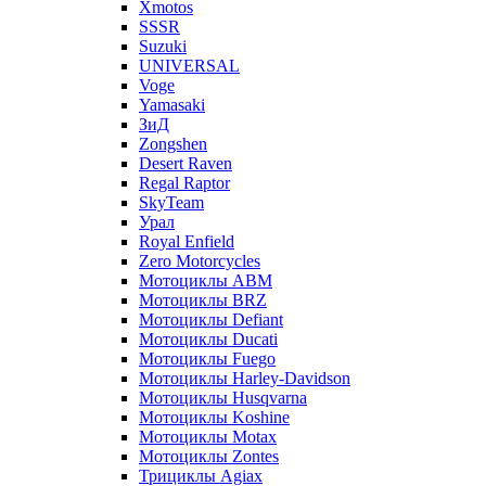
Xmotos
SSSR
Suzuki
UNIVERSAL
Voge
Yamasaki
ЗиД
Zongshen
Desert Raven
Regal Raptor
SkyTeam
Урал
Royal Enfield
Zero Motorcycles
Мотоциклы ABM
Мотоциклы BRZ
Мотоциклы Defiant
Мотоциклы Ducati
Мотоциклы Fuego
Мотоциклы Harley-Davidson
Мотоциклы Husqvarna
Мотоциклы Koshine
Мотоциклы Motax
Мотоциклы Zontes
Трициклы Agiax