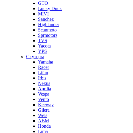
GTO
Lucky Duck
MIVI
Sanchez
Highlander
Scanmoto
Sprmotors
TVS
Yacota
YPS
Скутеры
Yamaha
Racer
Lifan
Irbis
Nexus
Aprilia
Vespa
Vento
Keeway
Gilera
Wels
ABM
Honda
Lima