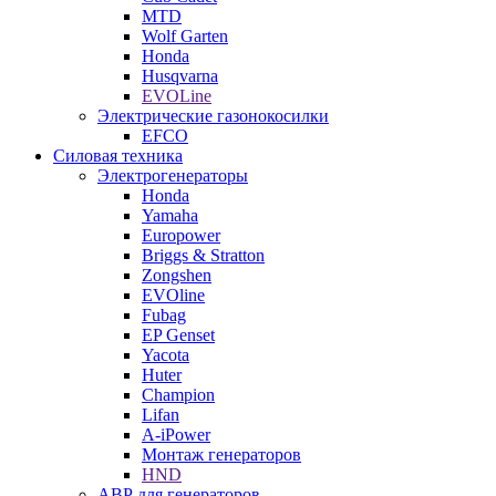
MTD
Wolf Garten
Honda
Husqvarna
EVOLine
Электрические газонокосилки
EFCO
Силовая техника
Электрогенераторы
Honda
Yamaha
Europower
Briggs & Stratton
Zongshen
EVOline
Fubag
EP Genset
Yacota
Huter
Champion
Lifan
A-iPower
Монтаж генераторов
HND
АВР для генераторов