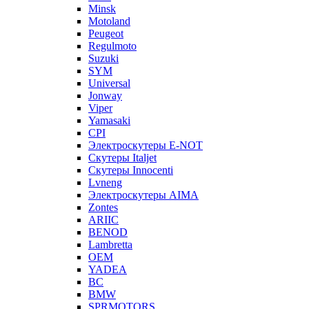
Minsk
Motoland
Peugeot
Regulmoto
Suzuki
SYM
Universal
Jonway
Viper
Yamasaki
CPI
Электроскутеры E-NOT
Скутеры Italjet
Скутеры Innocenti
Lvneng
Электроскутеры AIMA
Zontes
ARIIC
BENOD
Lambretta
OEM
YADEA
BC
BMW
SPRMOTORS