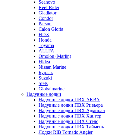
Seanovo
Reef Rider
Gladiator
Condor
Parsun
Calon Gloria
HDX
Honda
Toyama
ALLFA
Omolon (Marlin)
Hidea
Nissan Marine
Бурлак
Suzuki
Stels
Globalmarine
Надувные лодки
Надувные лодки ПВХ АКВА
Надувные лодки ПВХ Ривьера
Надувные лодки ПВХ Адмирал
Надувные лодки ПВХ Хантер
Надувные лодки ПВХ Стелс
Надувные лодки ПВХ Таймень
Лодки RIB Tornado Angler