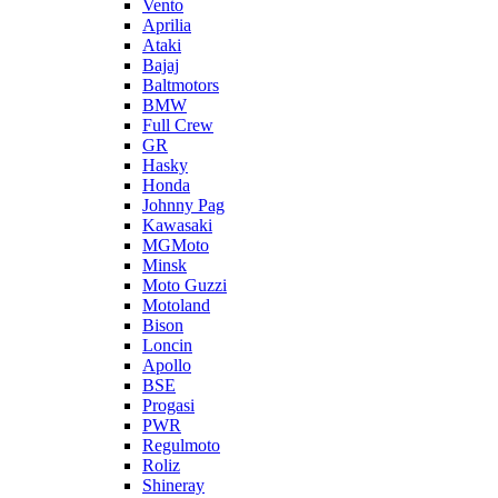
Vento
Aprilia
Ataki
Bajaj
Baltmotors
BMW
Full Crew
GR
Hasky
Honda
Johnny Pag
Kawasaki
MGMoto
Minsk
Moto Guzzi
Motoland
Bison
Loncin
Apollo
BSE
Progasi
PWR
Regulmoto
Roliz
Shineray