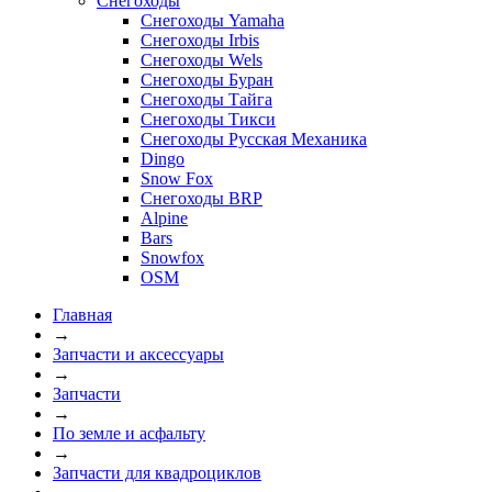
Снегоходы
Снегоходы Yamaha
Снегоходы Irbis
Снегоходы Wels
Снегоходы Буран
Снегоходы Тайга
Снегоходы Тикси
Снегоходы Русская Механика
Dingo
Snow Fox
Снегоходы BRP
Alpine
Bars
Snowfox
OSM
Главная
→
Запчасти и аксессуары
→
Запчасти
→
По земле и асфальту
→
Запчасти для квадроциклов