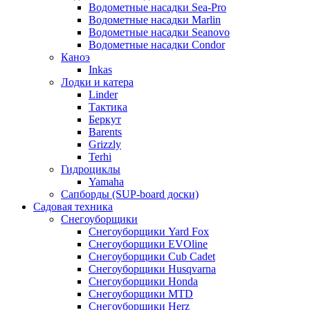
Водометные насадки Sea-Pro
Водометные насадки Marlin
Водометные насадки Seanovo
Водометные насадки Condor
Каноэ
Inkas
Лодки и катера
Linder
Тактика
Беркут
Barents
Grizzly
Terhi
Гидроциклы
Yamaha
Сапборды (SUP-board доски)
Садовая техника
Снегоуборщики
Снегоуборщики Yard Fox
Снегоуборщики EVOline
Снегоуборщики Cub Cadet
Снегоуборщики Husqvarna
Снегоуборщики Honda
Снегоуборщики MTD
Снегоуборщики Herz