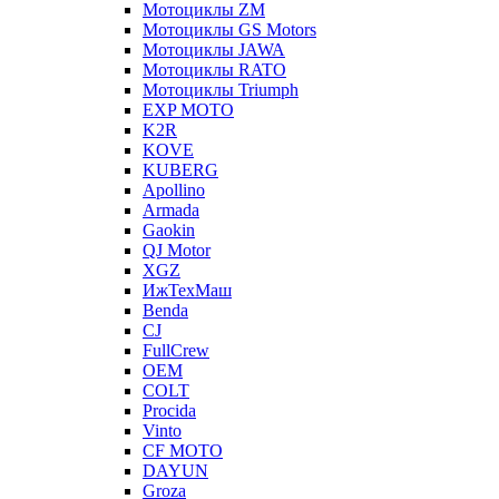
Мотоциклы ZM
Мотоциклы GS Motors
Мотоциклы JAWA
Мотоциклы RATO
Мотоциклы Triumph
EXP MOTO
K2R
KOVE
KUBERG
Apollino
Armada
Gaokin
QJ Motor
XGZ
ИжТехМаш
Benda
CJ
FullCrew
OEM
COLT
Procida
Vinto
CF MOTO
DAYUN
Groza