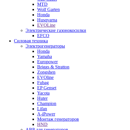
MTD
Wolf Garten
Honda
Husqvarna
EVOLine
Электрические газонокосилки
EFCO
Силовая техника
Электрогенераторы
Honda
Yamaha
Europower
Briggs & Stratton
Zongshen
EVOline
Fubag
EP Genset
Yacota
Huter
Champion
Lifan
A-iPower
Монтаж генераторов
HND
АВР для генераторов