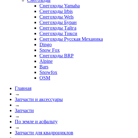
Снегоходы
Снегоходы Yamaha
Снегоходы Irbis
Снегоходы Wels
Снегоходы Буран
Снегоходы Тайга
Снегоходы Тикси
Снегоходы Русская Механика
Dingo
Snow Fox
Снегоходы BRP
Alpine
Bars
Snowfox
OSM
Главная
→
Запчасти и аксессуары
→
Запчасти
→
По земле и асфальту
→
Запчасти для квадроциклов