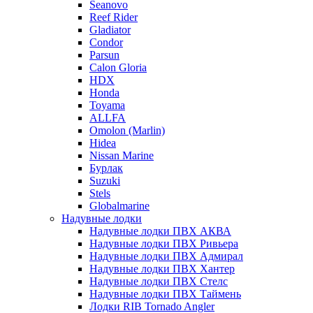
Seanovo
Reef Rider
Gladiator
Condor
Parsun
Calon Gloria
HDX
Honda
Toyama
ALLFA
Omolon (Marlin)
Hidea
Nissan Marine
Бурлак
Suzuki
Stels
Globalmarine
Надувные лодки
Надувные лодки ПВХ АКВА
Надувные лодки ПВХ Ривьера
Надувные лодки ПВХ Адмирал
Надувные лодки ПВХ Хантер
Надувные лодки ПВХ Стелс
Надувные лодки ПВХ Таймень
Лодки RIB Tornado Angler