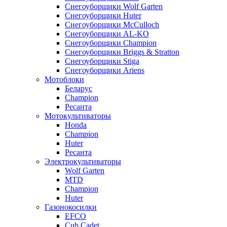
Снегоуборщики Wolf Garten
Снегоуборщики Huter
Снегоуборщики McCulloch
Снегоуборщики AL-KO
Снегоуборщики Champion
Снегоуборщики Briggs & Stratton
Снегоуборщики Stiga
Снегоуборщики Ariens
Мотоблоки
Беларус
Champion
Ресанта
Мотокультиваторы
Honda
Champion
Huter
Ресанта
Электрокультиваторы
Wolf Garten
MTD
Champion
Huter
Газонокосилки
EFCO
Cub Cadet