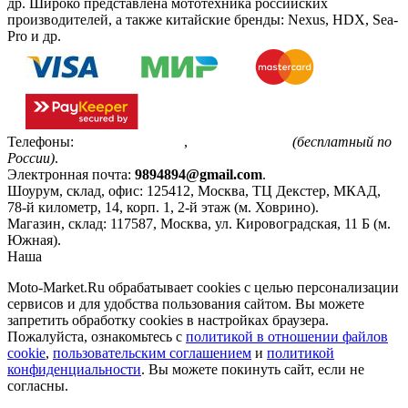
др. Широко представлена мототехника российских
производителей, а также китайские бренды: Nexus, HDX, Sea-
Pro и др.
Телефоны:
+7(495)799-85-55
,
8(800)511-48-94
(бесплатный по
России)
.
Электронная почта:
9894894@gmail.com
.
Шоурум, склад, офис:
125412
,
Москва
,
ТЦ Декстер, МКАД,
78-й километр, 14, корп. 1, 2-й этаж (м. Ховрино)
.
Магазин, склад:
117587
,
Москва
,
ул. Кировоградская, 11 Б (м.
Южная)
.
Наша
Политика конфиденциальности
Moto-Market.Ru обрабатывает сookies с целью персонализации
сервисов и для удобства пользования сайтом. Вы можете
запретить обработку сookies в настройках браузера.
Пожалуйста, ознакомьтесь с
политикой в отношении файлов
cookie
,
пользовательским соглашением
и
политикой
конфиденциальности
. Вы можете покинуть сайт, если не
согласны.