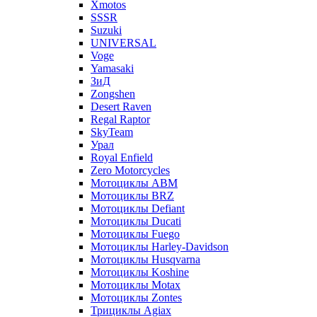
Xmotos
SSSR
Suzuki
UNIVERSAL
Voge
Yamasaki
ЗиД
Zongshen
Desert Raven
Regal Raptor
SkyTeam
Урал
Royal Enfield
Zero Motorcycles
Мотоциклы ABM
Мотоциклы BRZ
Мотоциклы Defiant
Мотоциклы Ducati
Мотоциклы Fuego
Мотоциклы Harley-Davidson
Мотоциклы Husqvarna
Мотоциклы Koshine
Мотоциклы Motax
Мотоциклы Zontes
Трициклы Agiax