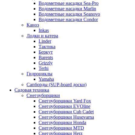
Водометные насадки Sea-Pro
Водометные насадки Marlin
Водометные насадки Seanovo
Водометные насадки Condor
Каноэ
Inkas
Лодки и катера
Linder
Тактика
Беркут
Barents
Grizzly
Terhi
Гидроциклы
Yamaha
Сапборды (SUP-board доски)
Садовая техника
Снегоуборщики
Снегоуборщики Yard Fox
Снегоуборщики EVOline
Снегоуборщики Cub Cadet
Снегоуборщики Husqvarna
Снегоуборщики Honda
Снегоуборщики MTD
Снегоуборщики Herz