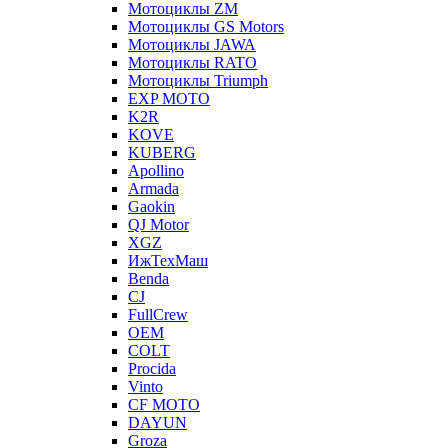
Мотоциклы ZM
Мотоциклы GS Motors
Мотоциклы JAWA
Мотоциклы RATO
Мотоциклы Triumph
EXP MOTO
K2R
KOVE
KUBERG
Apollino
Armada
Gaokin
QJ Motor
XGZ
ИжТехМаш
Benda
CJ
FullCrew
OEM
COLT
Procida
Vinto
CF MOTO
DAYUN
Groza