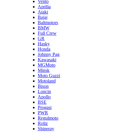
Vento
Aprilia
Ataki
Bajaj
Baltmotors
BMW
Full Crew
GR
Hasky
Honda
Johnny Pag
Kawasaki
MGMoto
Minsk
Moto Guzzi
Motoland
Bison
Loncin
Apollo
BSE
Progasi
PWR
Regulmoto
Roliz
Shineray