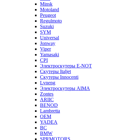
Minsk
Motoland
Peugeot
Regulmoto
Suzuki
SYM
Universal
Jonway
Viper
Yamasaki
CPI
Электроскутеры E-NOT
Скутеры Italjet
Скутеры Innocenti
Lvneng
Электроскутеры AIMA
Zontes
ARIIC
BENOD
Lambretta
OEM
YADEA
BC
BMW
SPRMOTORS