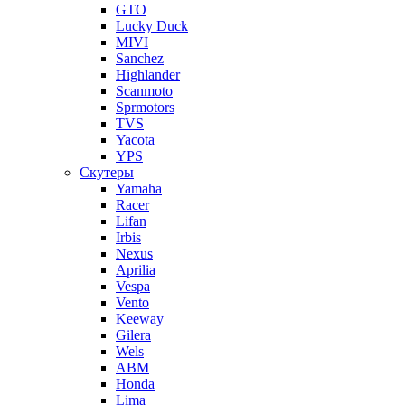
GTO
Lucky Duck
MIVI
Sanchez
Highlander
Scanmoto
Sprmotors
TVS
Yacota
YPS
Скутеры
Yamaha
Racer
Lifan
Irbis
Nexus
Aprilia
Vespa
Vento
Keeway
Gilera
Wels
ABM
Honda
Lima