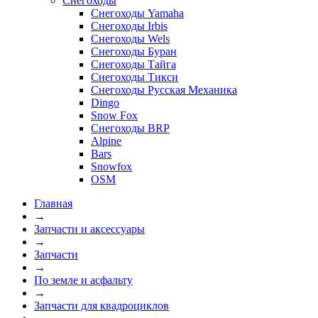
Снегоходы
Снегоходы Yamaha
Снегоходы Irbis
Снегоходы Wels
Снегоходы Буран
Снегоходы Тайга
Снегоходы Тикси
Снегоходы Русская Механика
Dingo
Snow Fox
Снегоходы BRP
Alpine
Bars
Snowfox
OSM
Главная
→
Запчасти и аксессуары
→
Запчасти
→
По земле и асфальту
→
Запчасти для квадроциклов