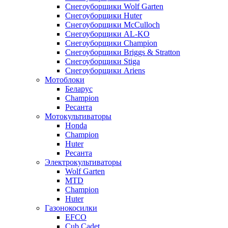
Снегоуборщики Wolf Garten
Снегоуборщики Huter
Снегоуборщики McCulloch
Снегоуборщики AL-KO
Снегоуборщики Champion
Снегоуборщики Briggs & Stratton
Снегоуборщики Stiga
Снегоуборщики Ariens
Мотоблоки
Беларус
Champion
Ресанта
Мотокультиваторы
Honda
Champion
Huter
Ресанта
Электрокультиваторы
Wolf Garten
MTD
Champion
Huter
Газонокосилки
EFCO
Cub Cadet