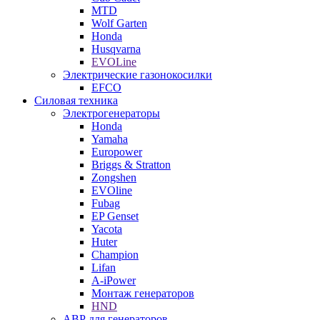
MTD
Wolf Garten
Honda
Husqvarna
EVOLine
Электрические газонокосилки
EFCO
Силовая техника
Электрогенераторы
Honda
Yamaha
Europower
Briggs & Stratton
Zongshen
EVOline
Fubag
EP Genset
Yacota
Huter
Champion
Lifan
A-iPower
Монтаж генераторов
HND
АВР для генераторов