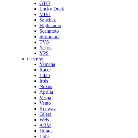
GTO
Lucky Duck
MIVI
Sanchez
Highlander
Scanmoto
Sprmotors
TVS
Yacota
YPS
Скутеры
Yamaha
Racer
Lifan
Irbis
Nexus
Aprilia
Vespa
Vento
Keeway
Gilera
Wels
ABM
Honda
Lima