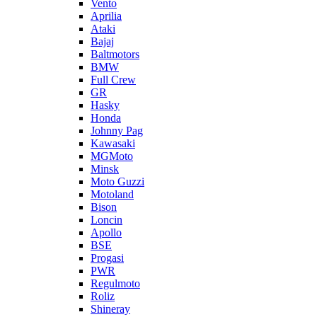
Vento
Aprilia
Ataki
Bajaj
Baltmotors
BMW
Full Crew
GR
Hasky
Honda
Johnny Pag
Kawasaki
MGMoto
Minsk
Moto Guzzi
Motoland
Bison
Loncin
Apollo
BSE
Progasi
PWR
Regulmoto
Roliz
Shineray