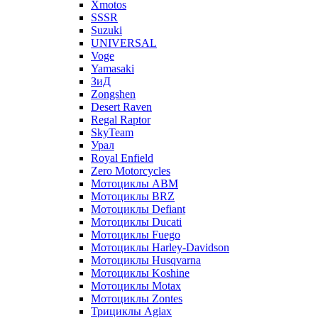
Xmotos
SSSR
Suzuki
UNIVERSAL
Voge
Yamasaki
ЗиД
Zongshen
Desert Raven
Regal Raptor
SkyTeam
Урал
Royal Enfield
Zero Motorcycles
Мотоциклы ABM
Мотоциклы BRZ
Мотоциклы Defiant
Мотоциклы Ducati
Мотоциклы Fuego
Мотоциклы Harley-Davidson
Мотоциклы Husqvarna
Мотоциклы Koshine
Мотоциклы Motax
Мотоциклы Zontes
Трициклы Agiax