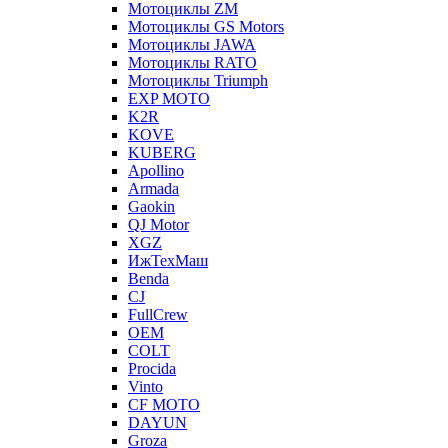
Мотоциклы ZM
Мотоциклы GS Motors
Мотоциклы JAWA
Мотоциклы RATO
Мотоциклы Triumph
EXP MOTO
K2R
KOVE
KUBERG
Apollino
Armada
Gaokin
QJ Motor
XGZ
ИжТехМаш
Benda
CJ
FullCrew
OEM
COLT
Procida
Vinto
CF MOTO
DAYUN
Groza