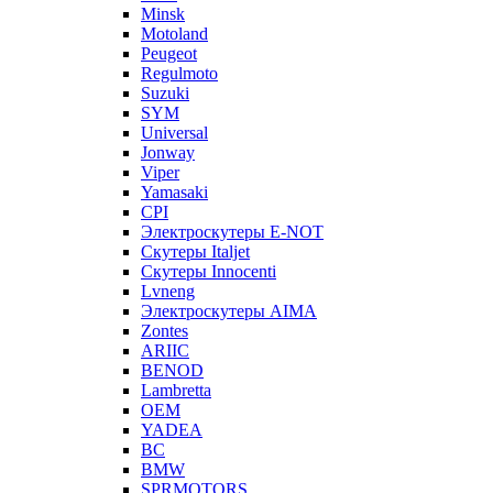
Minsk
Motoland
Peugeot
Regulmoto
Suzuki
SYM
Universal
Jonway
Viper
Yamasaki
CPI
Электроскутеры E-NOT
Скутеры Italjet
Скутеры Innocenti
Lvneng
Электроскутеры AIMA
Zontes
ARIIC
BENOD
Lambretta
OEM
YADEA
BC
BMW
SPRMOTORS