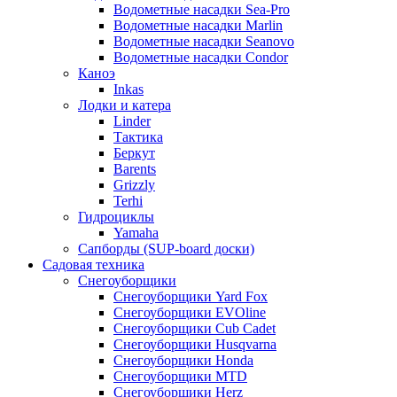
Водометные насадки Sea-Pro
Водометные насадки Marlin
Водометные насадки Seanovo
Водометные насадки Condor
Каноэ
Inkas
Лодки и катера
Linder
Тактика
Беркут
Barents
Grizzly
Terhi
Гидроциклы
Yamaha
Сапборды (SUP-board доски)
Садовая техника
Снегоуборщики
Снегоуборщики Yard Fox
Снегоуборщики EVOline
Снегоуборщики Cub Cadet
Снегоуборщики Husqvarna
Снегоуборщики Honda
Снегоуборщики MTD
Снегоуборщики Herz