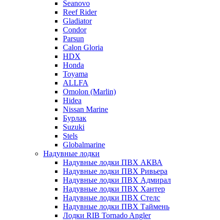
Seanovo
Reef Rider
Gladiator
Condor
Parsun
Calon Gloria
HDX
Honda
Toyama
ALLFA
Omolon (Marlin)
Hidea
Nissan Marine
Бурлак
Suzuki
Stels
Globalmarine
Надувные лодки
Надувные лодки ПВХ АКВА
Надувные лодки ПВХ Ривьера
Надувные лодки ПВХ Адмирал
Надувные лодки ПВХ Хантер
Надувные лодки ПВХ Стелс
Надувные лодки ПВХ Таймень
Лодки RIB Tornado Angler