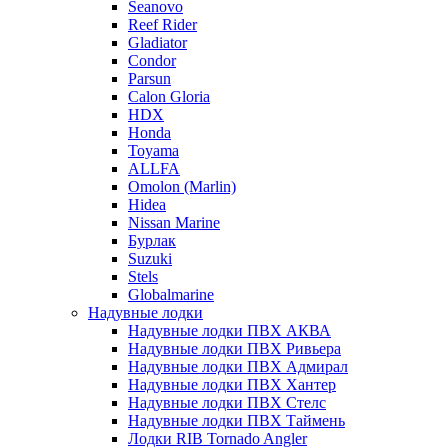
Seanovo
Reef Rider
Gladiator
Condor
Parsun
Calon Gloria
HDX
Honda
Toyama
ALLFA
Omolon (Marlin)
Hidea
Nissan Marine
Бурлак
Suzuki
Stels
Globalmarine
Надувные лодки
Надувные лодки ПВХ АКВА
Надувные лодки ПВХ Ривьера
Надувные лодки ПВХ Адмирал
Надувные лодки ПВХ Хантер
Надувные лодки ПВХ Стелс
Надувные лодки ПВХ Таймень
Лодки RIB Tornado Angler