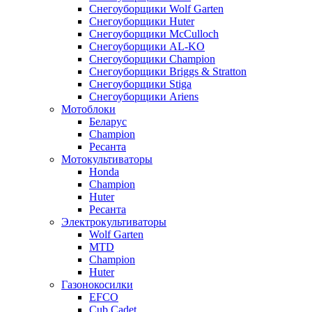
Снегоуборщики Wolf Garten
Снегоуборщики Huter
Снегоуборщики McCulloch
Снегоуборщики AL-KO
Снегоуборщики Champion
Снегоуборщики Briggs & Stratton
Снегоуборщики Stiga
Снегоуборщики Ariens
Мотоблоки
Беларус
Champion
Ресанта
Мотокультиваторы
Honda
Champion
Huter
Ресанта
Электрокультиваторы
Wolf Garten
MTD
Champion
Huter
Газонокосилки
EFCO
Cub Cadet