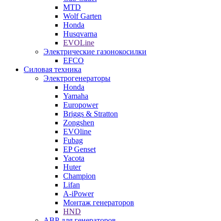
MTD
Wolf Garten
Honda
Husqvarna
EVOLine
Электрические газонокосилки
EFCO
Силовая техника
Электрогенераторы
Honda
Yamaha
Europower
Briggs & Stratton
Zongshen
EVOline
Fubag
EP Genset
Yacota
Huter
Champion
Lifan
A-iPower
Монтаж генераторов
HND
АВР для генераторов