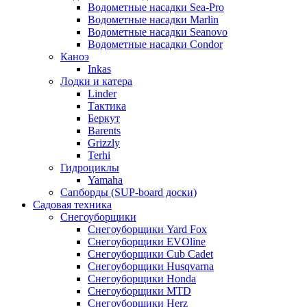
Водометные насадки Sea-Pro
Водометные насадки Marlin
Водометные насадки Seanovo
Водометные насадки Condor
Каноэ
Inkas
Лодки и катера
Linder
Тактика
Беркут
Barents
Grizzly
Terhi
Гидроциклы
Yamaha
Сапборды (SUP-board доски)
Садовая техника
Снегоуборщики
Снегоуборщики Yard Fox
Снегоуборщики EVOline
Снегоуборщики Cub Cadet
Снегоуборщики Husqvarna
Снегоуборщики Honda
Снегоуборщики MTD
Снегоуборщики Herz