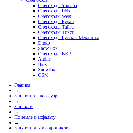
Снегоходы
Снегоходы Yamaha
Снегоходы Irbis
Снегоходы Wels
Снегоходы Буран
Снегоходы Тайга
Снегоходы Тикси
Снегоходы Русская Механика
Dingo
Snow Fox
Снегоходы BRP
Alpine
Bars
Snowfox
OSM
Главная
→
Запчасти и аксессуары
→
Запчасти
→
По земле и асфальту
→
Запчасти для квадроциклов