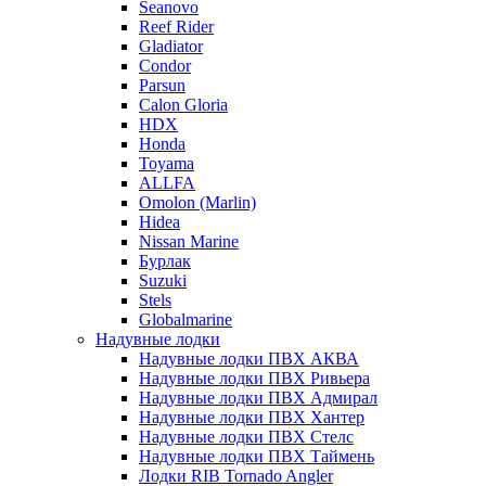
Seanovo
Reef Rider
Gladiator
Condor
Parsun
Calon Gloria
HDX
Honda
Toyama
ALLFA
Omolon (Marlin)
Hidea
Nissan Marine
Бурлак
Suzuki
Stels
Globalmarine
Надувные лодки
Надувные лодки ПВХ АКВА
Надувные лодки ПВХ Ривьера
Надувные лодки ПВХ Адмирал
Надувные лодки ПВХ Хантер
Надувные лодки ПВХ Стелс
Надувные лодки ПВХ Таймень
Лодки RIB Tornado Angler