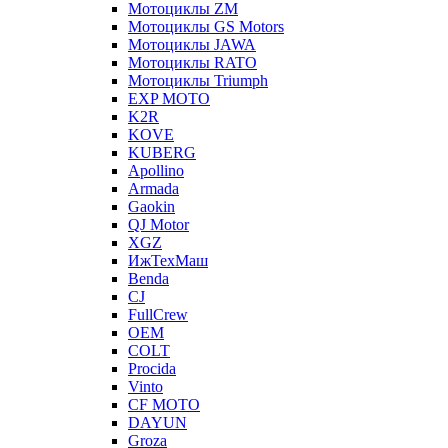
Мотоциклы ZM
Мотоциклы GS Motors
Мотоциклы JAWA
Мотоциклы RATO
Мотоциклы Triumph
EXP MOTO
K2R
KOVE
KUBERG
Apollino
Armada
Gaokin
QJ Motor
XGZ
ИжТехМаш
Benda
CJ
FullCrew
OEM
COLT
Procida
Vinto
CF MOTO
DAYUN
Groza