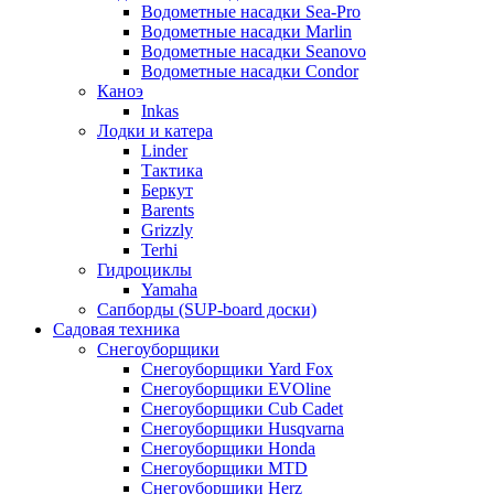
Водометные насадки Sea-Pro
Водометные насадки Marlin
Водометные насадки Seanovo
Водометные насадки Condor
Каноэ
Inkas
Лодки и катера
Linder
Тактика
Беркут
Barents
Grizzly
Terhi
Гидроциклы
Yamaha
Сапборды (SUP-board доски)
Садовая техника
Снегоуборщики
Снегоуборщики Yard Fox
Снегоуборщики EVOline
Снегоуборщики Cub Cadet
Снегоуборщики Husqvarna
Снегоуборщики Honda
Снегоуборщики MTD
Снегоуборщики Herz