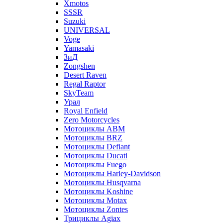
Xmotos
SSSR
Suzuki
UNIVERSAL
Voge
Yamasaki
ЗиД
Zongshen
Desert Raven
Regal Raptor
SkyTeam
Урал
Royal Enfield
Zero Motorcycles
Мотоциклы ABM
Мотоциклы BRZ
Мотоциклы Defiant
Мотоциклы Ducati
Мотоциклы Fuego
Мотоциклы Harley-Davidson
Мотоциклы Husqvarna
Мотоциклы Koshine
Мотоциклы Motax
Мотоциклы Zontes
Трициклы Agiax