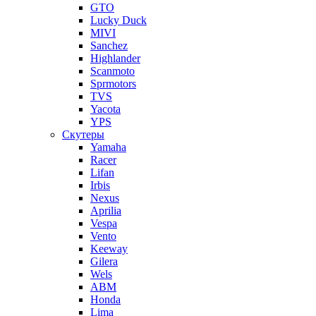
GTO
Lucky Duck
MIVI
Sanchez
Highlander
Scanmoto
Sprmotors
TVS
Yacota
YPS
Скутеры
Yamaha
Racer
Lifan
Irbis
Nexus
Aprilia
Vespa
Vento
Keeway
Gilera
Wels
ABM
Honda
Lima