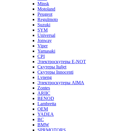
Minsk
Motoland
Peugeot
Regulmoto
Suzuki
SYM
Universal
Jonway
Viper
Yamasaki
CPI
Электроскутеры E-NOT
Скутеры Italjet
Скутеры Innocenti
Lvneng
Электроскутеры AIMA
Zontes
ARIIC
BENOD
Lambretta
OEM
YADEA
BC
BMW
SPRMOTORS