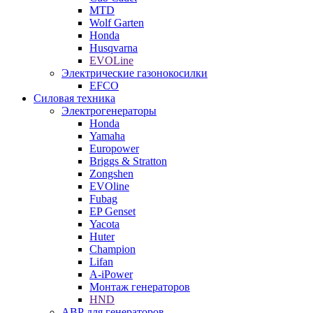
MTD
Wolf Garten
Honda
Husqvarna
EVOLine
Электрические газонокосилки
EFCO
Силовая техника
Электрогенераторы
Honda
Yamaha
Europower
Briggs & Stratton
Zongshen
EVOline
Fubag
EP Genset
Yacota
Huter
Champion
Lifan
A-iPower
Монтаж генераторов
HND
АВР для генераторов