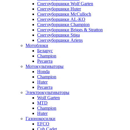
Снегоуборщики Wolf Garten
Снегоуборщики Huter
Снегоуборщики McCulloch
Снегоуборщики AL-KO
Снегоуборщики Champion
Снегоуборщики Briggs & Stratton
Снегоуборщики Stiga
Снегоуборщики Ariens
Мотоблоки
Беларус
Champion
Ресанта
Мотокультиваторы
Honda
Champion
Huter
Ресанта
Электрокультиваторы
Wolf Garten
MTD
Champion
Huter
Газонокосилки
EFCO
Cub Cadet