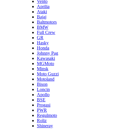
Vento
Aprilia
Ataki
Bajaj
Baltmotors
BMW
Full Crew
GR
Hasky
Honda
Johnny Pag
Kawasaki
MGMoto
Minsk
Moto Guzzi
Motoland
Bison
Loncin
Apollo
BSE
Progasi
PWR
Regulmoto
Roliz
Shineray