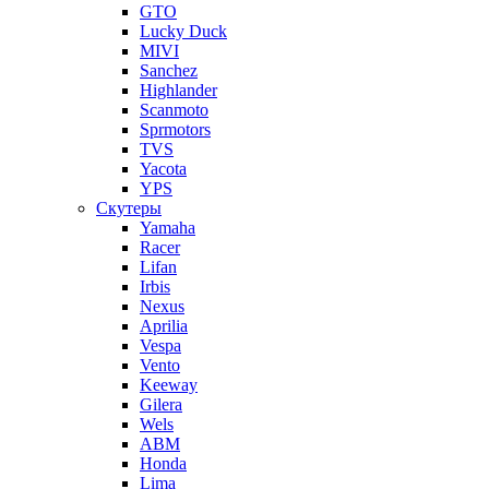
GTO
Lucky Duck
MIVI
Sanchez
Highlander
Scanmoto
Sprmotors
TVS
Yacota
YPS
Скутеры
Yamaha
Racer
Lifan
Irbis
Nexus
Aprilia
Vespa
Vento
Keeway
Gilera
Wels
ABM
Honda
Lima