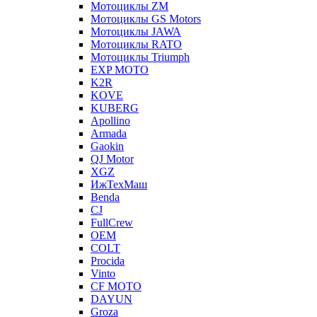
Мотоциклы ZM
Мотоциклы GS Motors
Мотоциклы JAWA
Мотоциклы RATO
Мотоциклы Triumph
EXP MOTO
K2R
KOVE
KUBERG
Apollino
Armada
Gaokin
QJ Motor
XGZ
ИжТехМаш
Benda
CJ
FullCrew
OEM
COLT
Procida
Vinto
CF MOTO
DAYUN
Groza