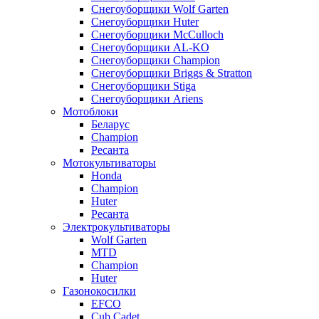
Снегоуборщики Wolf Garten
Снегоуборщики Huter
Снегоуборщики McCulloch
Снегоуборщики AL-KO
Снегоуборщики Champion
Снегоуборщики Briggs & Stratton
Снегоуборщики Stiga
Снегоуборщики Ariens
Мотоблоки
Беларус
Champion
Ресанта
Мотокультиваторы
Honda
Champion
Huter
Ресанта
Электрокультиваторы
Wolf Garten
MTD
Champion
Huter
Газонокосилки
EFCO
Cub Cadet