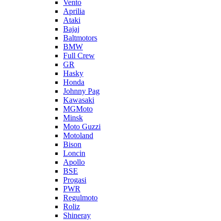
Vento
Aprilia
Ataki
Bajaj
Baltmotors
BMW
Full Crew
GR
Hasky
Honda
Johnny Pag
Kawasaki
MGMoto
Minsk
Moto Guzzi
Motoland
Bison
Loncin
Apollo
BSE
Progasi
PWR
Regulmoto
Roliz
Shineray