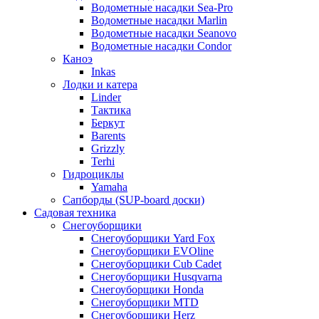
Водометные насадки Sea-Pro
Водометные насадки Marlin
Водометные насадки Seanovo
Водометные насадки Condor
Каноэ
Inkas
Лодки и катера
Linder
Тактика
Беркут
Barents
Grizzly
Terhi
Гидроциклы
Yamaha
Сапборды (SUP-board доски)
Садовая техника
Снегоуборщики
Снегоуборщики Yard Fox
Снегоуборщики EVOline
Снегоуборщики Cub Cadet
Снегоуборщики Husqvarna
Снегоуборщики Honda
Снегоуборщики MTD
Снегоуборщики Herz