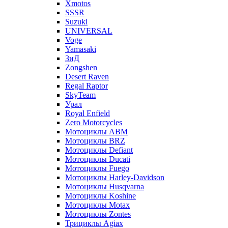
Xmotos
SSSR
Suzuki
UNIVERSAL
Voge
Yamasaki
ЗиД
Zongshen
Desert Raven
Regal Raptor
SkyTeam
Урал
Royal Enfield
Zero Motorcycles
Мотоциклы ABM
Мотоциклы BRZ
Мотоциклы Defiant
Мотоциклы Ducati
Мотоциклы Fuego
Мотоциклы Harley-Davidson
Мотоциклы Husqvarna
Мотоциклы Koshine
Мотоциклы Motax
Мотоциклы Zontes
Трициклы Agiax