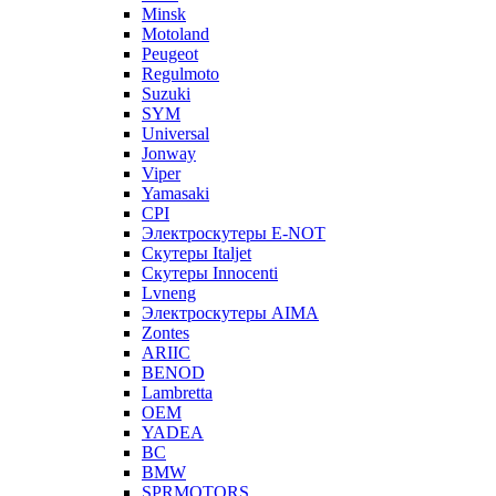
Minsk
Motoland
Peugeot
Regulmoto
Suzuki
SYM
Universal
Jonway
Viper
Yamasaki
CPI
Электроскутеры E-NOT
Скутеры Italjet
Скутеры Innocenti
Lvneng
Электроскутеры AIMA
Zontes
ARIIC
BENOD
Lambretta
OEM
YADEA
BC
BMW
SPRMOTORS