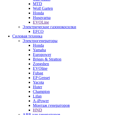
MTD
Wolf Garten
Honda
Husqvarna
EVOLine
Электрические газонокосилки
EFCO
Силовая техника
Электрогенераторы
Honda
Yamaha
Europower
Briggs & Stratton
Zongshen
EVOline
Fubag
EP Genset
Yacota
Huter
Champion
Lifan
A-iPower
Монтаж генераторов
HND
АВР для генераторов