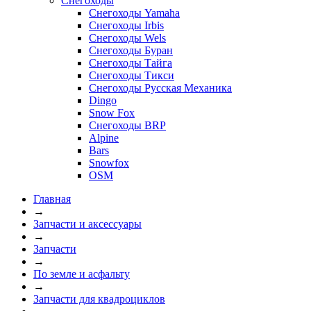
Снегоходы
Снегоходы Yamaha
Снегоходы Irbis
Снегоходы Wels
Снегоходы Буран
Снегоходы Тайга
Снегоходы Тикси
Снегоходы Русская Механика
Dingo
Snow Fox
Снегоходы BRP
Alpine
Bars
Snowfox
OSM
Главная
→
Запчасти и аксессуары
→
Запчасти
→
По земле и асфальту
→
Запчасти для квадроциклов