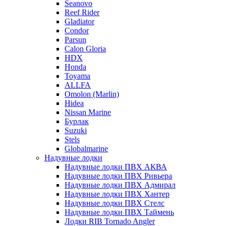
Seanovo
Reef Rider
Gladiator
Condor
Parsun
Calon Gloria
HDX
Honda
Toyama
ALLFA
Omolon (Marlin)
Hidea
Nissan Marine
Бурлак
Suzuki
Stels
Globalmarine
Надувные лодки
Надувные лодки ПВХ АКВА
Надувные лодки ПВХ Ривьера
Надувные лодки ПВХ Адмирал
Надувные лодки ПВХ Хантер
Надувные лодки ПВХ Стелс
Надувные лодки ПВХ Таймень
Лодки RIB Tornado Angler