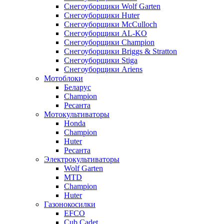
Снегоуборщики Wolf Garten
Снегоуборщики Huter
Снегоуборщики McCulloch
Снегоуборщики AL-KO
Снегоуборщики Champion
Снегоуборщики Briggs & Stratton
Снегоуборщики Stiga
Снегоуборщики Ariens
Мотоблоки
Беларус
Champion
Ресанта
Мотокультиваторы
Honda
Champion
Huter
Ресанта
Электрокультиваторы
Wolf Garten
MTD
Champion
Huter
Газонокосилки
EFCO
Cub Cadet