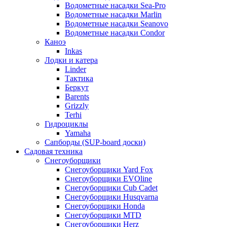
Водометные насадки Sea-Pro
Водометные насадки Marlin
Водометные насадки Seanovo
Водометные насадки Condor
Каноэ
Inkas
Лодки и катера
Linder
Тактика
Беркут
Barents
Grizzly
Terhi
Гидроциклы
Yamaha
Сапборды (SUP-board доски)
Садовая техника
Снегоуборщики
Снегоуборщики Yard Fox
Снегоуборщики EVOline
Снегоуборщики Cub Cadet
Снегоуборщики Husqvarna
Снегоуборщики Honda
Снегоуборщики MTD
Снегоуборщики Herz