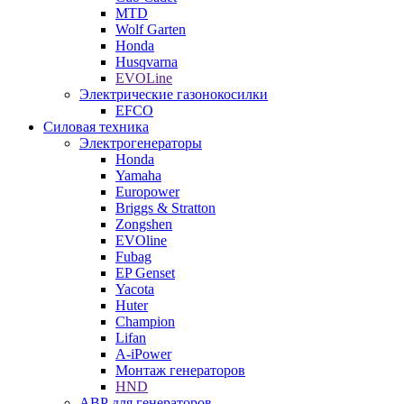
MTD
Wolf Garten
Honda
Husqvarna
EVOLine
Электрические газонокосилки
EFCO
Силовая техника
Электрогенераторы
Honda
Yamaha
Europower
Briggs & Stratton
Zongshen
EVOline
Fubag
EP Genset
Yacota
Huter
Champion
Lifan
A-iPower
Монтаж генераторов
HND
АВР для генераторов