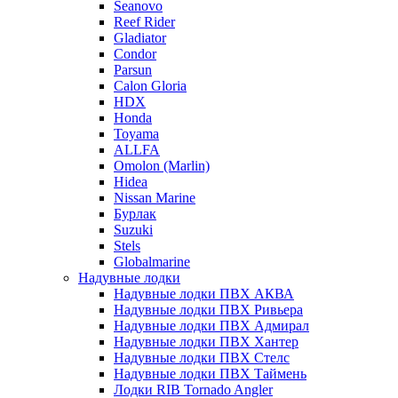
Seanovo
Reef Rider
Gladiator
Condor
Parsun
Calon Gloria
HDX
Honda
Toyama
ALLFA
Omolon (Marlin)
Hidea
Nissan Marine
Бурлак
Suzuki
Stels
Globalmarine
Надувные лодки
Надувные лодки ПВХ АКВА
Надувные лодки ПВХ Ривьера
Надувные лодки ПВХ Адмирал
Надувные лодки ПВХ Хантер
Надувные лодки ПВХ Стелс
Надувные лодки ПВХ Таймень
Лодки RIB Tornado Angler