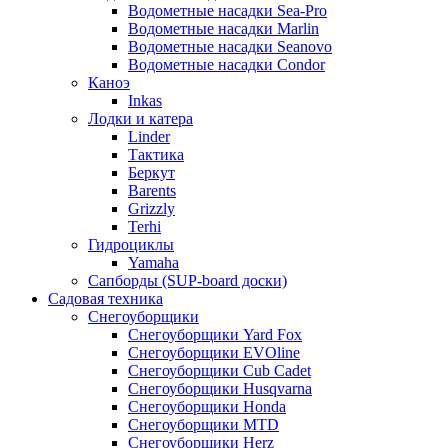
Водометные насадки Sea-Pro
Водометные насадки Marlin
Водометные насадки Seanovo
Водометные насадки Condor
Каноэ
Inkas
Лодки и катера
Linder
Тактика
Беркут
Barents
Grizzly
Terhi
Гидроциклы
Yamaha
Сапборды (SUP-board доски)
Садовая техника
Снегоуборщики
Снегоуборщики Yard Fox
Снегоуборщики EVOline
Снегоуборщики Cub Cadet
Снегоуборщики Husqvarna
Снегоуборщики Honda
Снегоуборщики MTD
Снегоуборщики Herz