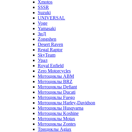
Xmotos
SSSR
Suzuki
UNIVERSAL
Voge
Yamasaki
ЗиД
Zongshen
Desert Raven
Regal Raptor
SkyTeam
Урал
Royal Enfield
Zero Motorcycles
Мотоциклы ABM
Мотоциклы BRZ
Мотоциклы Defiant
Мотоциклы Ducati
Мотоциклы Fuego
Мотоциклы Harley-Davidson
Мотоциклы Husqvarna
Мотоциклы Koshine
Мотоциклы Motax
Мотоциклы Zontes
Трициклы Agiax