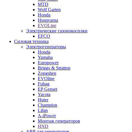
MTD
Wolf Garten
Honda
Husqvarna
EVOLine
Электрические газонокосилки
EFCO
Силовая техника
Электрогенераторы
Honda
Yamaha
Europower
Briggs & Stratton
Zongshen
EVOline
Fubag
EP Genset
Yacota
Huter
Champion
Lifan
A-iPower
Монтаж генераторов
HND
АВР для генераторов