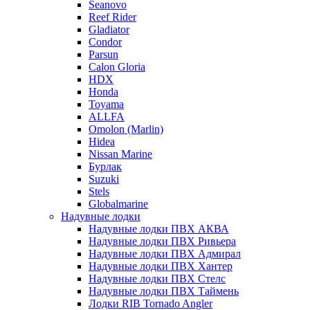
Seanovo
Reef Rider
Gladiator
Condor
Parsun
Calon Gloria
HDX
Honda
Toyama
ALLFA
Omolon (Marlin)
Hidea
Nissan Marine
Бурлак
Suzuki
Stels
Globalmarine
Надувные лодки
Надувные лодки ПВХ АКВА
Надувные лодки ПВХ Ривьера
Надувные лодки ПВХ Адмирал
Надувные лодки ПВХ Хантер
Надувные лодки ПВХ Стелс
Надувные лодки ПВХ Таймень
Лодки RIB Tornado Angler