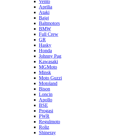
Vento
Aprilia
Ataki
Bajaj
Baltmotors
BMW
Full Crew
GR
Hasky
Honda
Johnny Pag
Kawasaki
MGMoto
Minsk
Moto Guzzi
Motoland
Bison
Loncin
Apollo
BSE
Progasi
PWR
Regulmoto
Roliz
Shineray