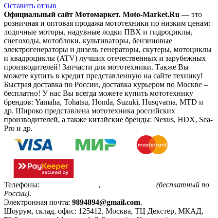
Оставить отзыв
Официальный сайт Мотомаркет.
Moto-Market.Ru
— это
розничная и оптовая продажа мототехники по низким ценам:
лодочные моторы, надувные лодки ПВХ и гидроциклы,
снегоходы, мотоблоки, культиваторы, бензиновые
электрогенераторы и дизель генераторы, скутеры, мотоциклы
и квадроциклы (ATV) лучших отечественных и зарубежных
производителей! Запчасти для мототехники. Также Вы
можете купить в кредит представленную на сайте технику!
Быстрая доставка по России, доставка курьером по Москве –
бесплатно!
У нас Вы всегда можете купить мототехнику
брендов: Yamaha, Tohatsu, Honda, Suzuki, Husqvarna, MTD и
др. Широко представлена мототехника российских
производителей, а также китайские бренды: Nexus, HDX, Sea-
Pro и др.
Телефоны:
+7(495)799-85-55
,
8(800)511-48-94
(бесплатный по
России)
.
Электронная почта:
9894894@gmail.com
.
Шоурум, склад, офис:
125412
,
Москва
,
ТЦ Декстер, МКАД,