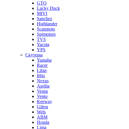
GTO
Lucky Duck
MIVI
Sanchez
Highlander
Scanmoto
Sprmotors
TVS
Yacota
YPS
Скутеры
Yamaha
Racer
Lifan
Irbis
Nexus
Aprilia
Vespa
Vento
Keeway
Gilera
Wels
ABM
Honda
Lima