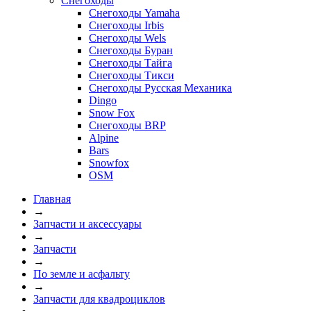
Снегоходы
Снегоходы Yamaha
Снегоходы Irbis
Снегоходы Wels
Снегоходы Буран
Снегоходы Тайга
Снегоходы Тикси
Снегоходы Русская Механика
Dingo
Snow Fox
Снегоходы BRP
Alpine
Bars
Snowfox
OSM
Главная
→
Запчасти и аксессуары
→
Запчасти
→
По земле и асфальту
→
Запчасти для квадроциклов