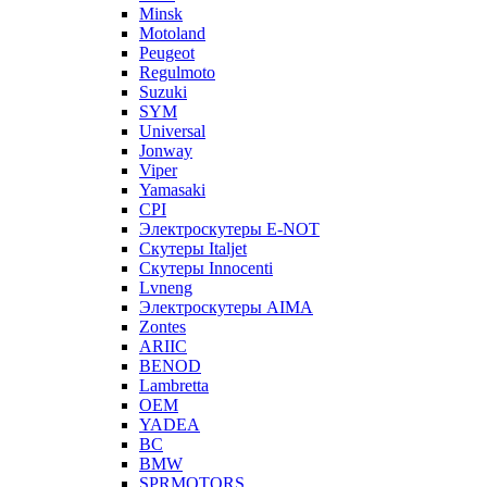
Minsk
Motoland
Peugeot
Regulmoto
Suzuki
SYM
Universal
Jonway
Viper
Yamasaki
CPI
Электроскутеры E-NOT
Скутеры Italjet
Скутеры Innocenti
Lvneng
Электроскутеры AIMA
Zontes
ARIIC
BENOD
Lambretta
OEM
YADEA
BC
BMW
SPRMOTORS