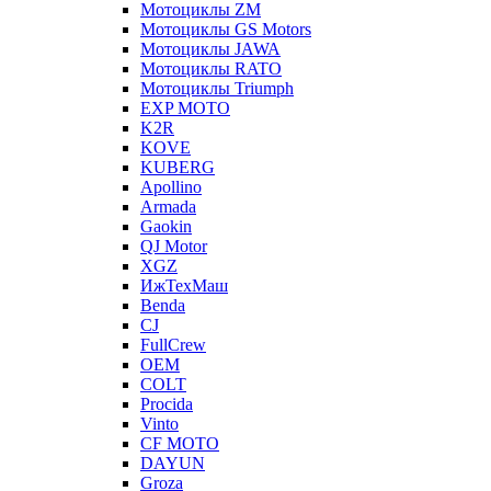
Мотоциклы ZM
Мотоциклы GS Motors
Мотоциклы JAWA
Мотоциклы RATO
Мотоциклы Triumph
EXP MOTO
K2R
KOVE
KUBERG
Apollino
Armada
Gaokin
QJ Motor
XGZ
ИжТехМаш
Benda
CJ
FullCrew
OEM
COLT
Procida
Vinto
CF MOTO
DAYUN
Groza