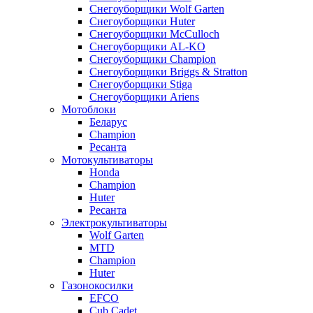
Снегоуборщики Wolf Garten
Снегоуборщики Huter
Снегоуборщики McCulloch
Снегоуборщики AL-KO
Снегоуборщики Champion
Снегоуборщики Briggs & Stratton
Снегоуборщики Stiga
Снегоуборщики Ariens
Мотоблоки
Беларус
Champion
Ресанта
Мотокультиваторы
Honda
Champion
Huter
Ресанта
Электрокультиваторы
Wolf Garten
MTD
Champion
Huter
Газонокосилки
EFCO
Cub Cadet