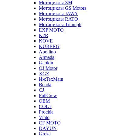
Мотоциклы ZM
Мотоциклы GS Motors
Мотоциклы JAWA
Мотоциклы RATO
Мотоциклы Triumph
EXP MOTO
K2R
KOVE
KUBERG
Apollino
Armada
Gaokin
QJ Motor
XGZ
ИжТехМаш
Benda
CJ
FullCrew
OEM
COLT
Procida
Vinto
CF MOTO
DAYUN
Groza