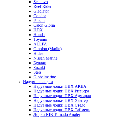
Seanovo
Reef Rider
Gladiator
Condor
Parsun
Calon Gloria
HDX
Honda
Toyama
ALLFA
Omolon (Marlin)
Hidea
Nissan Marine
Бурлак
Suzuki
Stels
Globalmarine
Надувные лодки
Надувные лодки ПВХ АКВА
Надувные лодки ПВХ Ривьера
Надувные лодки ПВХ Адмирал
Надувные лодки ПВХ Хантер
Надувные лодки ПВХ Стелс
Надувные лодки ПВХ Таймень
Лодки RIB Tornado Angler