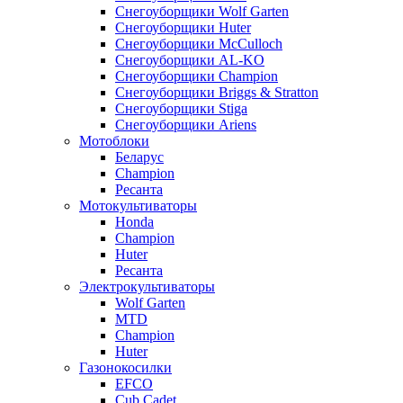
Снегоуборщики Wolf Garten
Снегоуборщики Huter
Снегоуборщики McCulloch
Снегоуборщики AL-KO
Снегоуборщики Champion
Снегоуборщики Briggs & Stratton
Снегоуборщики Stiga
Снегоуборщики Ariens
Мотоблоки
Беларус
Champion
Ресанта
Мотокультиваторы
Honda
Champion
Huter
Ресанта
Электрокультиваторы
Wolf Garten
MTD
Champion
Huter
Газонокосилки
EFCO
Cub Cadet