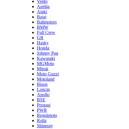
Vento
Aprilia
Ataki
Bajaj
Baltmotors
BMW
Full Crew
GR
Hasky
Honda
Johnny Pag
Kawasaki
MGMoto
Minsk
Moto Guzzi
Motoland
Bison
Loncin
Apollo
BSE
Progasi
PWR
Regulmoto
Roliz
Shineray