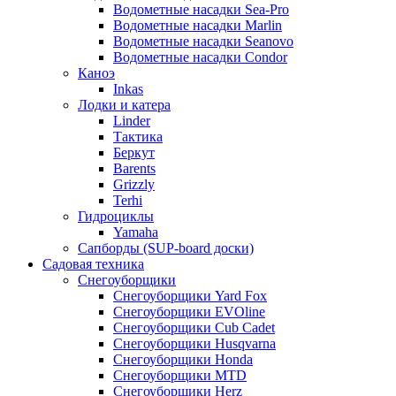
Водометные насадки Sea-Pro
Водометные насадки Marlin
Водометные насадки Seanovo
Водометные насадки Condor
Каноэ
Inkas
Лодки и катера
Linder
Тактика
Беркут
Barents
Grizzly
Terhi
Гидроциклы
Yamaha
Сапборды (SUP-board доски)
Садовая техника
Снегоуборщики
Снегоуборщики Yard Fox
Снегоуборщики EVOline
Снегоуборщики Cub Cadet
Снегоуборщики Husqvarna
Снегоуборщики Honda
Снегоуборщики MTD
Снегоуборщики Herz