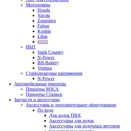
Мотопомпы
Honda
Yacota
Zongshen
Fubag
Koshin
Lifan
HND
ИБП
Stark Country
N-Power
BB-Battery
Ventura
Стабилизаторы напряжения
N-Power
Автомобильные прицепы
Прицепы МЗСА
Прицепы Сталкер
Запчасти и аксессуары
Аксессуары и дополнительное оборудование
По воде
Для лодок ПВХ
Аксессуары для лодок
Аксессуары для лодочных моторов