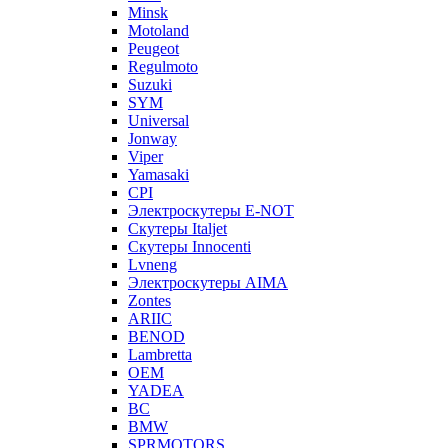
Minsk
Motoland
Peugeot
Regulmoto
Suzuki
SYM
Universal
Jonway
Viper
Yamasaki
CPI
Электроскутеры E-NOT
Скутеры Italjet
Скутеры Innocenti
Lvneng
Электроскутеры AIMA
Zontes
ARIIC
BENOD
Lambretta
OEM
YADEA
BC
BMW
SPRMOTORS