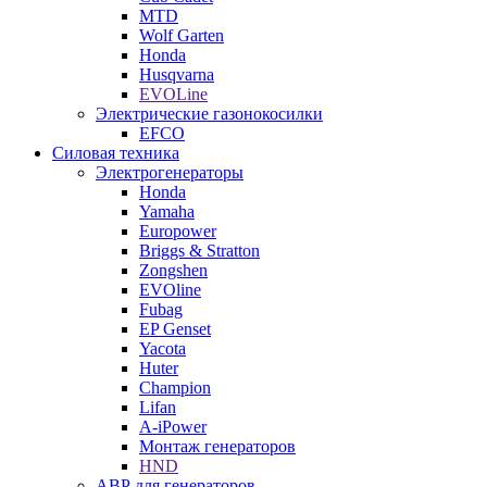
MTD
Wolf Garten
Honda
Husqvarna
EVOLine
Электрические газонокосилки
EFCO
Силовая техника
Электрогенераторы
Honda
Yamaha
Europower
Briggs & Stratton
Zongshen
EVOline
Fubag
EP Genset
Yacota
Huter
Champion
Lifan
A-iPower
Монтаж генераторов
HND
АВР для генераторов