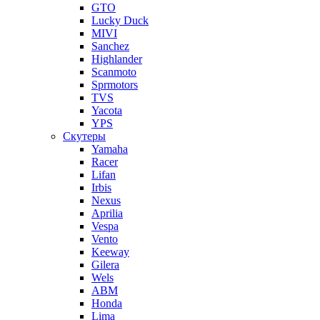
GTO
Lucky Duck
MIVI
Sanchez
Highlander
Scanmoto
Sprmotors
TVS
Yacota
YPS
Скутеры
Yamaha
Racer
Lifan
Irbis
Nexus
Aprilia
Vespa
Vento
Keeway
Gilera
Wels
ABM
Honda
Lima