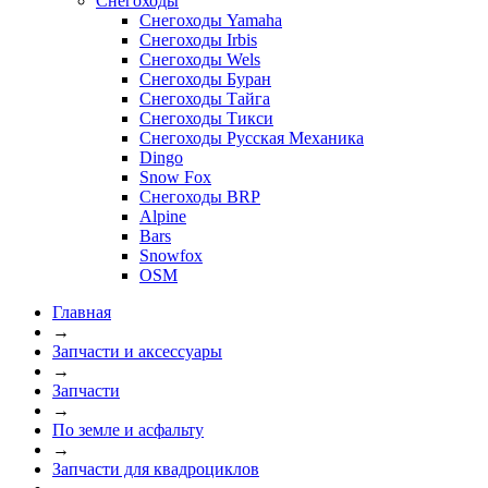
Снегоходы
Снегоходы Yamaha
Снегоходы Irbis
Снегоходы Wels
Снегоходы Буран
Снегоходы Тайга
Снегоходы Тикси
Снегоходы Русская Механика
Dingo
Snow Fox
Снегоходы BRP
Alpine
Bars
Snowfox
OSM
Главная
→
Запчасти и аксессуары
→
Запчасти
→
По земле и асфальту
→
Запчасти для квадроциклов