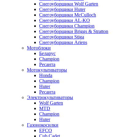
Снегоуборщики Wolf Garten
Снегоуборщики Huter
Снегоуборщики McCulloch
Снегоуборщики AL-KO
Снегоуборщики Champion
Снегоуборщики Briggs & Stratton
Снегоуборщики Stiga
Снегоуборщики Ariens
Мотоблоки
Беларус
Champion
Ресанта
Мотокультиваторы
Honda
Champion
Huter
Ресанта
Электрокультиваторы
Wolf Garten
MTD
Champion
Huter
Газонокосилки
EFCO
Cub Cadet