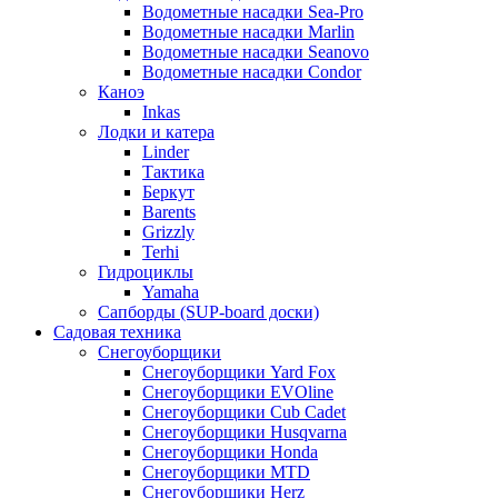
Водометные насадки Sea-Pro
Водометные насадки Marlin
Водометные насадки Seanovo
Водометные насадки Condor
Каноэ
Inkas
Лодки и катера
Linder
Тактика
Беркут
Barents
Grizzly
Terhi
Гидроциклы
Yamaha
Сапборды (SUP-board доски)
Садовая техника
Снегоуборщики
Снегоуборщики Yard Fox
Снегоуборщики EVOline
Снегоуборщики Cub Cadet
Снегоуборщики Husqvarna
Снегоуборщики Honda
Снегоуборщики MTD
Снегоуборщики Herz