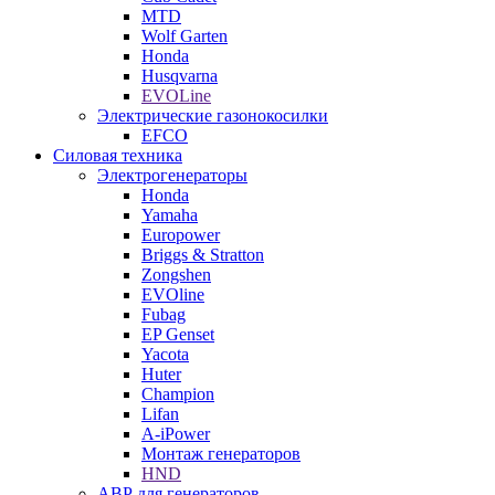
MTD
Wolf Garten
Honda
Husqvarna
EVOLine
Электрические газонокосилки
EFCO
Силовая техника
Электрогенераторы
Honda
Yamaha
Europower
Briggs & Stratton
Zongshen
EVOline
Fubag
EP Genset
Yacota
Huter
Champion
Lifan
A-iPower
Монтаж генераторов
HND
АВР для генераторов