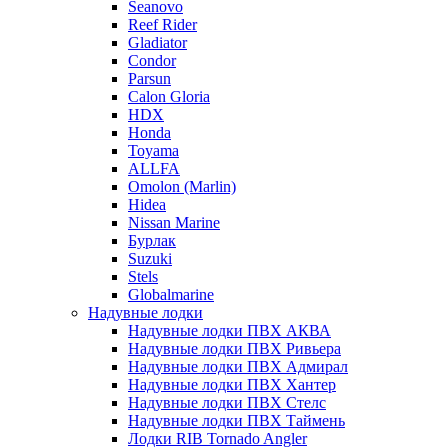
Seanovo
Reef Rider
Gladiator
Condor
Parsun
Calon Gloria
HDX
Honda
Toyama
ALLFA
Omolon (Marlin)
Hidea
Nissan Marine
Бурлак
Suzuki
Stels
Globalmarine
Надувные лодки
Надувные лодки ПВХ АКВА
Надувные лодки ПВХ Ривьера
Надувные лодки ПВХ Адмирал
Надувные лодки ПВХ Хантер
Надувные лодки ПВХ Стелс
Надувные лодки ПВХ Таймень
Лодки RIB Tornado Angler