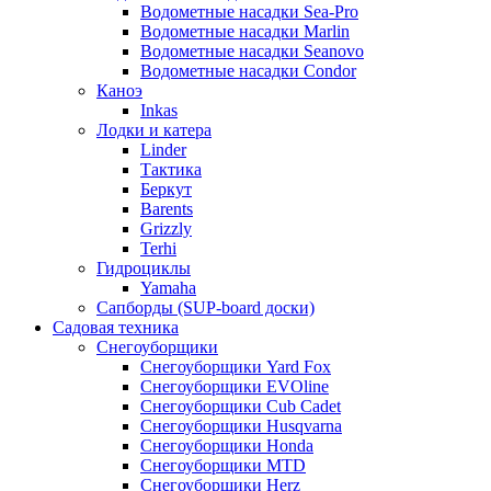
Водометные насадки Sea-Pro
Водометные насадки Marlin
Водометные насадки Seanovo
Водометные насадки Condor
Каноэ
Inkas
Лодки и катера
Linder
Тактика
Беркут
Barents
Grizzly
Terhi
Гидроциклы
Yamaha
Сапборды (SUP-board доски)
Садовая техника
Снегоуборщики
Снегоуборщики Yard Fox
Снегоуборщики EVOline
Снегоуборщики Cub Cadet
Снегоуборщики Husqvarna
Снегоуборщики Honda
Снегоуборщики MTD
Снегоуборщики Herz