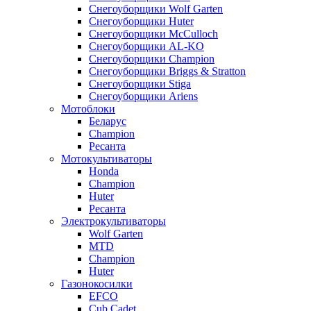
Снегоуборщики Wolf Garten
Снегоуборщики Huter
Снегоуборщики McCulloch
Снегоуборщики AL-KO
Снегоуборщики Champion
Снегоуборщики Briggs & Stratton
Снегоуборщики Stiga
Снегоуборщики Ariens
Мотоблоки
Беларус
Champion
Ресанта
Мотокультиваторы
Honda
Champion
Huter
Ресанта
Электрокультиваторы
Wolf Garten
MTD
Champion
Huter
Газонокосилки
EFCO
Cub Cadet