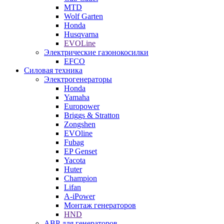
MTD
Wolf Garten
Honda
Husqvarna
EVOLine
Электрические газонокосилки
EFCO
Силовая техника
Электрогенераторы
Honda
Yamaha
Europower
Briggs & Stratton
Zongshen
EVOline
Fubag
EP Genset
Yacota
Huter
Champion
Lifan
A-iPower
Монтаж генераторов
HND
АВР для генераторов