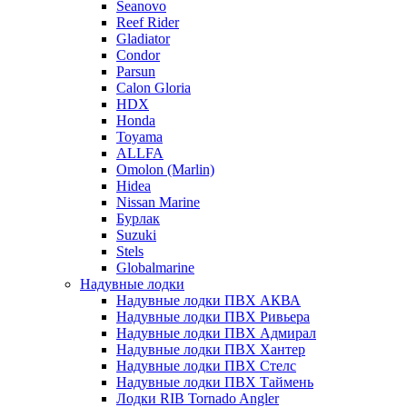
Seanovo
Reef Rider
Gladiator
Condor
Parsun
Calon Gloria
HDX
Honda
Toyama
ALLFA
Omolon (Marlin)
Hidea
Nissan Marine
Бурлак
Suzuki
Stels
Globalmarine
Надувные лодки
Надувные лодки ПВХ АКВА
Надувные лодки ПВХ Ривьера
Надувные лодки ПВХ Адмирал
Надувные лодки ПВХ Хантер
Надувные лодки ПВХ Стелс
Надувные лодки ПВХ Таймень
Лодки RIB Tornado Angler