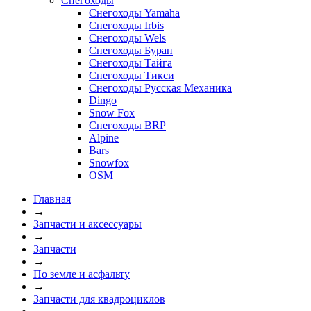
Снегоходы
Снегоходы Yamaha
Снегоходы Irbis
Снегоходы Wels
Снегоходы Буран
Снегоходы Тайга
Снегоходы Тикси
Снегоходы Русская Механика
Dingo
Snow Fox
Снегоходы BRP
Alpine
Bars
Snowfox
OSM
Главная
→
Запчасти и аксессуары
→
Запчасти
→
По земле и асфальту
→
Запчасти для квадроциклов