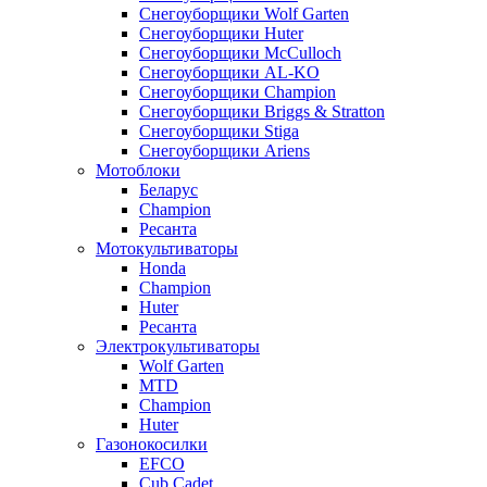
Снегоуборщики Wolf Garten
Снегоуборщики Huter
Снегоуборщики McCulloch
Снегоуборщики AL-KO
Снегоуборщики Champion
Снегоуборщики Briggs & Stratton
Снегоуборщики Stiga
Снегоуборщики Ariens
Мотоблоки
Беларус
Champion
Ресанта
Мотокультиваторы
Honda
Champion
Huter
Ресанта
Электрокультиваторы
Wolf Garten
MTD
Champion
Huter
Газонокосилки
EFCO
Cub Cadet