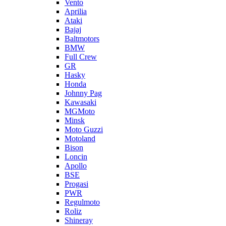
Vento
Aprilia
Ataki
Bajaj
Baltmotors
BMW
Full Crew
GR
Hasky
Honda
Johnny Pag
Kawasaki
MGMoto
Minsk
Moto Guzzi
Motoland
Bison
Loncin
Apollo
BSE
Progasi
PWR
Regulmoto
Roliz
Shineray