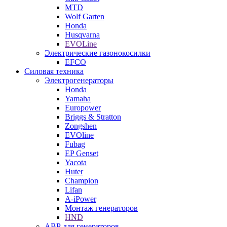
MTD
Wolf Garten
Honda
Husqvarna
EVOLine
Электрические газонокосилки
EFCO
Силовая техника
Электрогенераторы
Honda
Yamaha
Europower
Briggs & Stratton
Zongshen
EVOline
Fubag
EP Genset
Yacota
Huter
Champion
Lifan
A-iPower
Монтаж генераторов
HND
АВР для генераторов