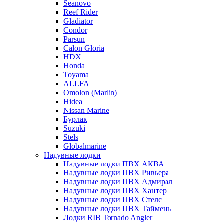
Seanovo
Reef Rider
Gladiator
Condor
Parsun
Calon Gloria
HDX
Honda
Toyama
ALLFA
Omolon (Marlin)
Hidea
Nissan Marine
Бурлак
Suzuki
Stels
Globalmarine
Надувные лодки
Надувные лодки ПВХ АКВА
Надувные лодки ПВХ Ривьера
Надувные лодки ПВХ Адмирал
Надувные лодки ПВХ Хантер
Надувные лодки ПВХ Стелс
Надувные лодки ПВХ Таймень
Лодки RIB Tornado Angler