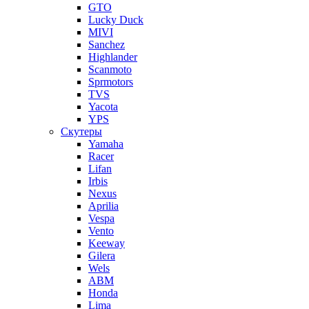
GTO
Lucky Duck
MIVI
Sanchez
Highlander
Scanmoto
Sprmotors
TVS
Yacota
YPS
Скутеры
Yamaha
Racer
Lifan
Irbis
Nexus
Aprilia
Vespa
Vento
Keeway
Gilera
Wels
ABM
Honda
Lima