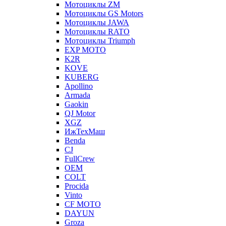
Мотоциклы ZM
Мотоциклы GS Motors
Мотоциклы JAWA
Мотоциклы RATO
Мотоциклы Triumph
EXP MOTO
K2R
KOVE
KUBERG
Apollino
Armada
Gaokin
QJ Motor
XGZ
ИжТехМаш
Benda
CJ
FullCrew
OEM
COLT
Procida
Vinto
CF MOTO
DAYUN
Groza