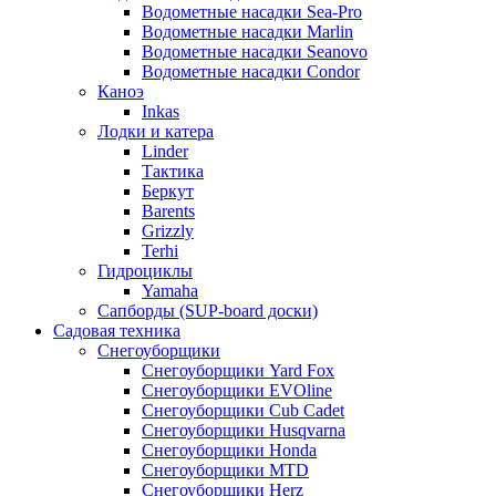
Водометные насадки Sea-Pro
Водометные насадки Marlin
Водометные насадки Seanovo
Водометные насадки Condor
Каноэ
Inkas
Лодки и катера
Linder
Тактика
Беркут
Barents
Grizzly
Terhi
Гидроциклы
Yamaha
Сапборды (SUP-board доски)
Садовая техника
Снегоуборщики
Снегоуборщики Yard Fox
Снегоуборщики EVOline
Снегоуборщики Cub Cadet
Снегоуборщики Husqvarna
Снегоуборщики Honda
Снегоуборщики MTD
Снегоуборщики Herz