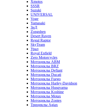
Xmotos
SSSR
Suzuki
UNIVERSAL
Voge
Yamasaki
ЗиД
Zongshen
Desert Raven
Regal Raptor
SkyTeam
Урал
Royal Enfield
Zero Motorcycles
Мотоциклы ABM
Мотоциклы BRZ
Мотоциклы Defiant
Мотоциклы Ducati
Мотоциклы Fuego
Мотоциклы Harley-Davidson
Мотоциклы Husqvarna
Мотоциклы Koshine
Мотоциклы Motax
Мотоциклы Zontes
Трициклы Agiax