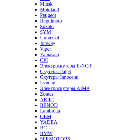
Minsk
Motoland
Peugeot
Regulmoto
Suzuki
SYM
Universal
Jonway
Viper
Yamasaki
CPI
Электроскутеры E-NOT
Скутеры Italjet
Скутеры Innocenti
Lvneng
Электроскутеры AIMA
Zontes
ARIIC
BENOD
Lambretta
OEM
YADEA
BC
BMW
SPRMOTORS