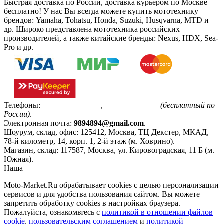
Быстрая доставка по России, доставка курьером по Москве –
бесплатно!
У нас Вы всегда можете купить мототехнику
брендов: Yamaha, Tohatsu, Honda, Suzuki, Husqvarna, MTD и
др. Широко представлена мототехника российских
производителей, а также китайские бренды: Nexus, HDX, Sea-
Pro и др.
Телефоны:
+7(495)799-85-55
,
8(800)511-48-94
(бесплатный по
России)
.
Электронная почта:
9894894@gmail.com
.
Шоурум, склад, офис:
125412
,
Москва
,
ТЦ Декстер, МКАД,
78-й километр, 14, корп. 1, 2-й этаж (м. Ховрино)
.
Магазин, склад:
117587
,
Москва
,
ул. Кировоградская, 11 Б (м.
Южная)
.
Наша
Политика конфиденциальности
Moto-Market.Ru обрабатывает сookies с целью персонализации
сервисов и для удобства пользования сайтом. Вы можете
запретить обработку сookies в настройках браузера.
Пожалуйста, ознакомьтесь с
политикой в отношении файлов
cookie
,
пользовательским соглашением
и
политикой