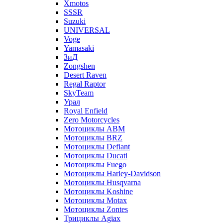
Xmotos
SSSR
Suzuki
UNIVERSAL
Voge
Yamasaki
ЗиД
Zongshen
Desert Raven
Regal Raptor
SkyTeam
Урал
Royal Enfield
Zero Motorcycles
Мотоциклы ABM
Мотоциклы BRZ
Мотоциклы Defiant
Мотоциклы Ducati
Мотоциклы Fuego
Мотоциклы Harley-Davidson
Мотоциклы Husqvarna
Мотоциклы Koshine
Мотоциклы Motax
Мотоциклы Zontes
Трициклы Agiax