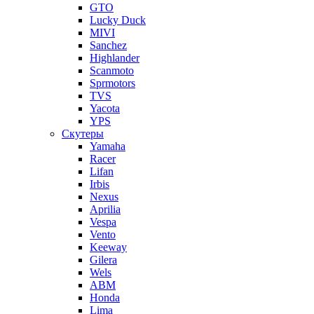
GTO
Lucky Duck
MIVI
Sanchez
Highlander
Scanmoto
Sprmotors
TVS
Yacota
YPS
Скутеры
Yamaha
Racer
Lifan
Irbis
Nexus
Aprilia
Vespa
Vento
Keeway
Gilera
Wels
ABM
Honda
Lima