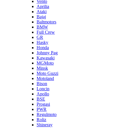
Vento
Aprilia
Ataki
Bajaj
Baltmotors
BMW
Full Crew
GR
Hasky
Honda
Johnny Pag
Kawasaki
MGMoto
Minsk
Moto Guzzi
Motoland
Bison
Loncin
Apollo
BSE
Progasi
PWR
Regulmoto
Roliz
Shineray