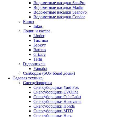
Водометные насадки Sea-Pro
Водометные насадки Marlin
Водометные насадки Seanovo
Водометные насадки Condor
Каноэ
Inkas
Лодки и катера
Linder
Тактика
Беркут
Barents
Grizzly
Terhi
Гидроциклы
Yamaha
Сапборды (SUP-board доски)
Садовая техника
Снегоуборщики
Снегоуборщики Yard Fox
Снегоуборщики EVOline
Снегоуборщики Cub Cadet
Снегоуборщики Husqvarna
Снегоуборщики Honda
Снегоуборщики MTD
Снегоуборщики Herz