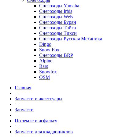
Снегоходы
Снегоходы Yamaha
Снегоходы Irbis
Снегоходы Wels
Снегоходы Буран
Снегоходы Тайга
Снегоходы Тикси
Снегоходы Русская Механика
Dingo
Snow Fox
Снегоходы BRP
Alpine
Bars
Snowfox
OSM
Главная
→
Запчасти и аксессуары
→
Запчасти
→
По земле и асфальту
→
Запчасти для квадроциклов