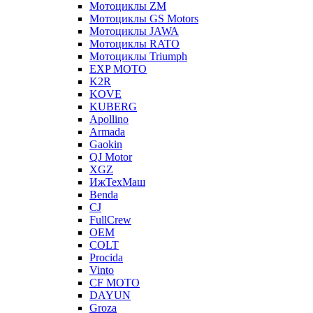
Мотоциклы ZM
Мотоциклы GS Motors
Мотоциклы JAWA
Мотоциклы RATO
Мотоциклы Triumph
EXP MOTO
K2R
KOVE
KUBERG
Apollino
Armada
Gaokin
QJ Motor
XGZ
ИжТехМаш
Benda
CJ
FullCrew
OEM
COLT
Procida
Vinto
CF MOTO
DAYUN
Groza