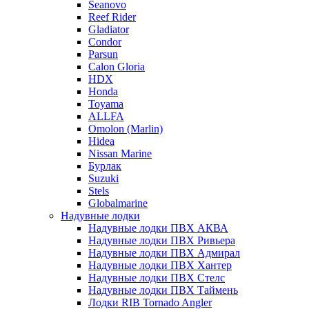
Seanovo
Reef Rider
Gladiator
Condor
Parsun
Calon Gloria
HDX
Honda
Toyama
ALLFA
Omolon (Marlin)
Hidea
Nissan Marine
Бурлак
Suzuki
Stels
Globalmarine
Надувные лодки
Надувные лодки ПВХ АКВА
Надувные лодки ПВХ Ривьера
Надувные лодки ПВХ Адмирал
Надувные лодки ПВХ Хантер
Надувные лодки ПВХ Стелс
Надувные лодки ПВХ Таймень
Лодки RIB Tornado Angler