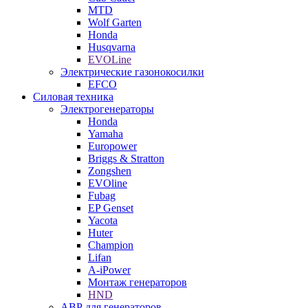
MTD
Wolf Garten
Honda
Husqvarna
EVOLine
Электрические газонокосилки
EFCO
Силовая техника
Электрогенераторы
Honda
Yamaha
Europower
Briggs & Stratton
Zongshen
EVOline
Fubag
EP Genset
Yacota
Huter
Champion
Lifan
A-iPower
Монтаж генераторов
HND
АВР для генераторов