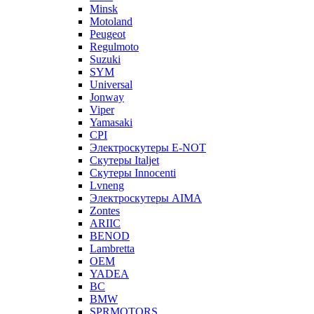
Minsk
Motoland
Peugeot
Regulmoto
Suzuki
SYM
Universal
Jonway
Viper
Yamasaki
CPI
Электроскутеры E-NOT
Скутеры Italjet
Скутеры Innocenti
Lvneng
Электроскутеры AIMA
Zontes
ARIIC
BENOD
Lambretta
OEM
YADEA
BC
BMW
SPRMOTORS