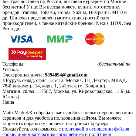
Быстрая доставка по России, доставка курьером по Москве –
бесплатно!
У нас Вы всегда можете купить мототехнику
брендов: Yamaha, Tohatsu, Honda, Suzuki, Husqvarna, MTD и
др. Широко представлена мототехника российских
производителей, а также китайские бренды: Nexus, HDX, Sea-
Pro и др.
Телефоны:
+7(495)799-85-55
,
8(800)511-48-94
(бесплатный по
России)
.
Электронная почта:
9894894@gmail.com
.
Шоурум, склад, офис:
125412
,
Москва
,
ТЦ Декстер, МКАД,
78-й километр, 14, корп. 1, 2-й этаж (м. Ховрино)
.
Магазин, склад:
117587
,
Москва
,
ул. Кировоградская, 11 Б (м.
Южная)
.
Наша
Политика конфиденциальности
Moto-Market.Ru обрабатывает сookies с целью персонализации
сервисов и для удобства пользования сайтом. Вы можете
запретить обработку сookies в настройках браузера.
Пожалуйста, ознакомьтесь с
политикой в отношении файлов
cookie
,
пользовательским соглашением
и
политикой