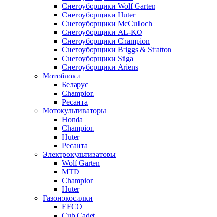
Снегоуборщики Wolf Garten
Снегоуборщики Huter
Снегоуборщики McCulloch
Снегоуборщики AL-KO
Снегоуборщики Champion
Снегоуборщики Briggs & Stratton
Снегоуборщики Stiga
Снегоуборщики Ariens
Мотоблоки
Беларус
Champion
Ресанта
Мотокультиваторы
Honda
Champion
Huter
Ресанта
Электрокультиваторы
Wolf Garten
MTD
Champion
Huter
Газонокосилки
EFCO
Cub Cadet