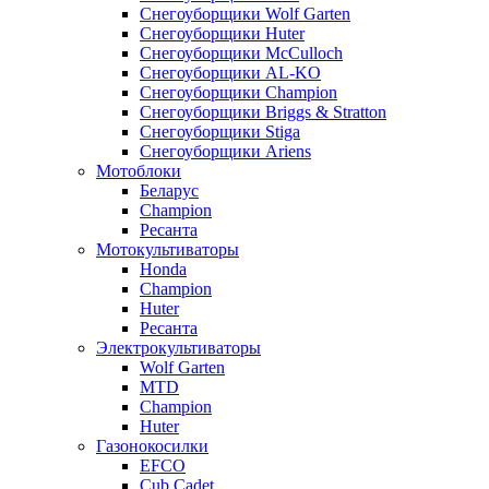
Снегоуборщики Wolf Garten
Снегоуборщики Huter
Снегоуборщики McCulloch
Снегоуборщики AL-KO
Снегоуборщики Champion
Снегоуборщики Briggs & Stratton
Снегоуборщики Stiga
Снегоуборщики Ariens
Мотоблоки
Беларус
Champion
Ресанта
Мотокультиваторы
Honda
Champion
Huter
Ресанта
Электрокультиваторы
Wolf Garten
MTD
Champion
Huter
Газонокосилки
EFCO
Cub Cadet