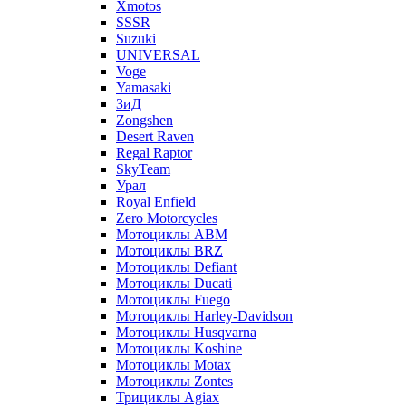
Xmotos
SSSR
Suzuki
UNIVERSAL
Voge
Yamasaki
ЗиД
Zongshen
Desert Raven
Regal Raptor
SkyTeam
Урал
Royal Enfield
Zero Motorcycles
Мотоциклы ABM
Мотоциклы BRZ
Мотоциклы Defiant
Мотоциклы Ducati
Мотоциклы Fuego
Мотоциклы Harley-Davidson
Мотоциклы Husqvarna
Мотоциклы Koshine
Мотоциклы Motax
Мотоциклы Zontes
Трициклы Agiax