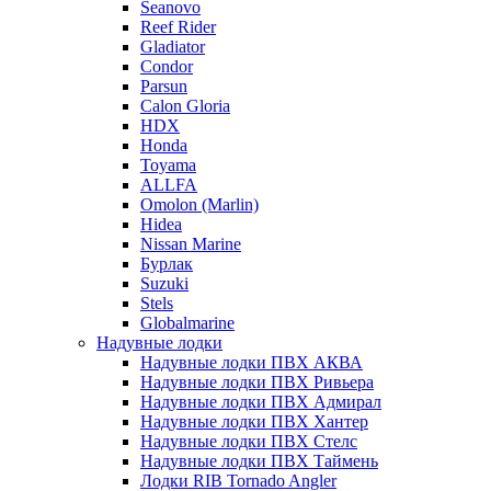
Seanovo
Reef Rider
Gladiator
Condor
Parsun
Calon Gloria
HDX
Honda
Toyama
ALLFA
Omolon (Marlin)
Hidea
Nissan Marine
Бурлак
Suzuki
Stels
Globalmarine
Надувные лодки
Надувные лодки ПВХ АКВА
Надувные лодки ПВХ Ривьера
Надувные лодки ПВХ Адмирал
Надувные лодки ПВХ Хантер
Надувные лодки ПВХ Стелс
Надувные лодки ПВХ Таймень
Лодки RIB Tornado Angler