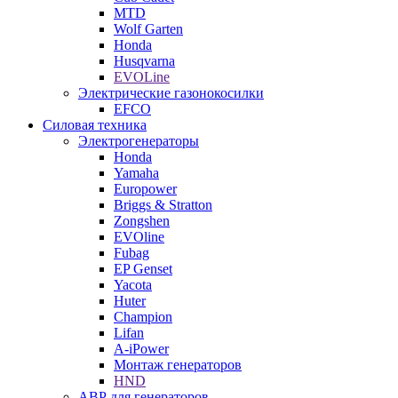
MTD
Wolf Garten
Honda
Husqvarna
EVOLine
Электрические газонокосилки
EFCO
Силовая техника
Электрогенераторы
Honda
Yamaha
Europower
Briggs & Stratton
Zongshen
EVOline
Fubag
EP Genset
Yacota
Huter
Champion
Lifan
A-iPower
Монтаж генераторов
HND
АВР для генераторов