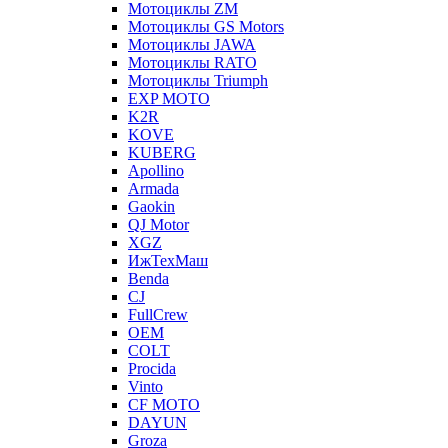
Мотоциклы ZM
Мотоциклы GS Motors
Мотоциклы JAWA
Мотоциклы RATO
Мотоциклы Triumph
EXP MOTO
K2R
KOVE
KUBERG
Apollino
Armada
Gaokin
QJ Motor
XGZ
ИжТехМаш
Benda
CJ
FullCrew
OEM
COLT
Procida
Vinto
CF MOTO
DAYUN
Groza