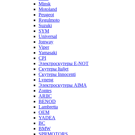
Minsk
Motoland
Peugeot
Regulmoto
Suzuki
SYM
Universal
Jonway
Viper
Yamasaki
CPI
Электроскутеры E-NOT
Скутеры Italjet
Скутеры Innocenti
Lvneng
Электроскутеры AIMA
Zontes
ARIIC
BENOD
Lambretta
OEM
YADEA
BC
BMW
SPRMOTORS