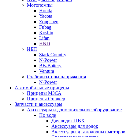
Мотопомпы
Honda
Yacota
Zongshen
Fubag
Koshin
Lifan
HND
ИБП
Stark Country
N-Power
BB-Battery
Ventura
Стабилизаторы напряжения
N-Power
Автомобильные прицепы
Прицепы МЗСА
Прицепы Сталкер
Запчасти и аксессуары
Аксессуары и дополнительное оборудование
По воде
Для лодок ПВХ
Аксессуары для лодок
Аксессуары для лодочных моторов