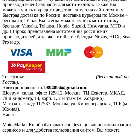
производителей! Запчасти для мототехники. Также Вы
можете купить в кредит представленную на сайте технику!
Быстрая доставка по России, доставка курьером по Москве –
бесплатно!
У нас Вы всегда можете купить мототехнику
брендов: Yamaha, Tohatsu, Honda, Suzuki, Husqvarna, MTD и
др. Широко представлена мототехника российских
производителей, а также китайские бренды: Nexus, HDX, Sea-
Pro и др.
Телефоны:
+7(495)799-85-55
,
8(800)511-48-94
(бесплатный по
России)
.
Электронная почта:
9894894@gmail.com
.
Шоурум, склад, офис:
125412
,
Москва
,
ТЦ Декстер, МКАД,
78-й километр, 14, корп. 1, 2-й этаж (м. Ховрино)
.
Магазин, склад:
117587
,
Москва
,
ул. Кировоградская, 11 Б (м.
Южная)
.
Наша
Политика конфиденциальности
Moto-Market.Ru обрабатывает сookies с целью персонализации
сервисов и для удобства пользования сайтом. Вы можете