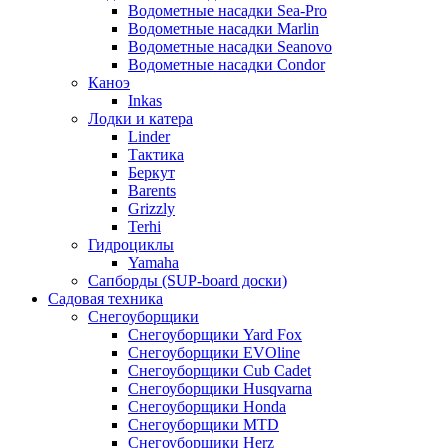
Водометные насадки Sea-Pro
Водометные насадки Marlin
Водометные насадки Seanovo
Водометные насадки Condor
Каноэ
Inkas
Лодки и катера
Linder
Тактика
Беркут
Barents
Grizzly
Terhi
Гидроциклы
Yamaha
Сапборды (SUP-board доски)
Садовая техника
Снегоуборщики
Снегоуборщики Yard Fox
Снегоуборщики EVOline
Снегоуборщики Cub Cadet
Снегоуборщики Husqvarna
Снегоуборщики Honda
Снегоуборщики MTD
Снегоуборщики Herz