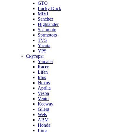
GTO
Lucky Duck
MIVI
Sanchez
Highlander
Scanmoto
Sprmotors
TVS
Yacota
YPS
Скутеры
Yamaha
Racer
Lifan
Irbis
Nexus
Aprilia
Vespa
Vento
Keeway
Gilera
Wels
ABM
Honda
Lima