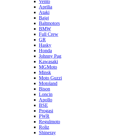
Vento
Aprilia
Ataki
Bajaj
Baltmotors
BMW
Full Crew
GR
Hasky
Honda
Johnny Pag
Kawasaki
MGMoto
Minsk
Moto Guzzi
Motoland
Bison
Loncin
Apollo
BSE
Progasi
PWR
Regulmoto
Roliz
Shineray