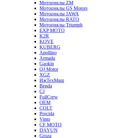
Мотоциклы ZM
Мотоциклы GS Motors
Мотоциклы JAWA
Мотоциклы RATO
Мотоциклы Triumph
EXP MOTO
K2R
KOVE
KUBERG
Apollino
Armada
Gaokin
QJ Motor
XGZ
ИжТехМаш
Benda
CJ
FullCrew
OEM
COLT
Procida
Vinto
CF MOTO
DAYUN
Groza