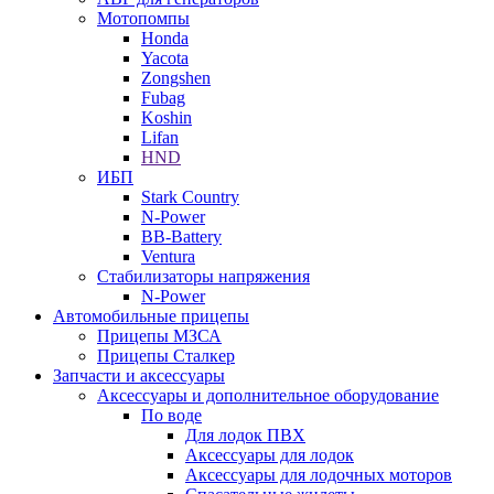
Мотопомпы
Honda
Yacota
Zongshen
Fubag
Koshin
Lifan
HND
ИБП
Stark Country
N-Power
BB-Battery
Ventura
Стабилизаторы напряжения
N-Power
Автомобильные прицепы
Прицепы МЗСА
Прицепы Сталкер
Запчасти и аксессуары
Аксессуары и дополнительное оборудование
По воде
Для лодок ПВХ
Аксессуары для лодок
Аксессуары для лодочных моторов