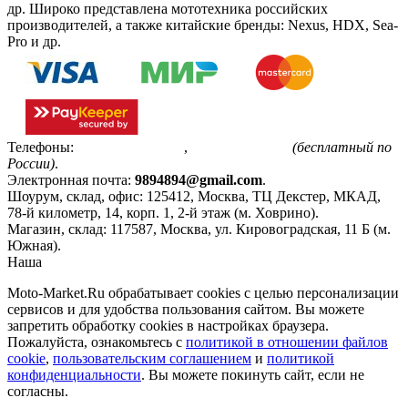
др. Широко представлена мототехника российских
производителей, а также китайские бренды: Nexus, HDX, Sea-
Pro и др.
Телефоны:
+7(495)799-85-55
,
8(800)511-48-94
(бесплатный по
России)
.
Электронная почта:
9894894@gmail.com
.
Шоурум, склад, офис:
125412
,
Москва
,
ТЦ Декстер, МКАД,
78-й километр, 14, корп. 1, 2-й этаж (м. Ховрино)
.
Магазин, склад:
117587
,
Москва
,
ул. Кировоградская, 11 Б (м.
Южная)
.
Наша
Политика конфиденциальности
Moto-Market.Ru обрабатывает сookies с целью персонализации
сервисов и для удобства пользования сайтом. Вы можете
запретить обработку сookies в настройках браузера.
Пожалуйста, ознакомьтесь с
политикой в отношении файлов
cookie
,
пользовательским соглашением
и
политикой
конфиденциальности
. Вы можете покинуть сайт, если не
согласны.