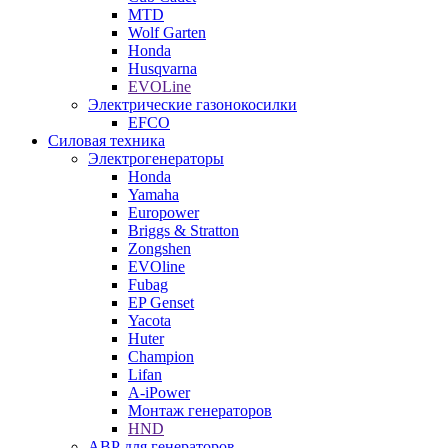
MTD
Wolf Garten
Honda
Husqvarna
EVOLine
Электрические газонокосилки
EFCO
Силовая техника
Электрогенераторы
Honda
Yamaha
Europower
Briggs & Stratton
Zongshen
EVOline
Fubag
EP Genset
Yacota
Huter
Champion
Lifan
A-iPower
Монтаж генераторов
HND
АВР для генераторов