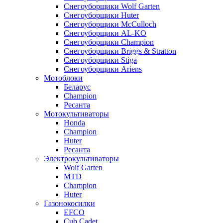
Снегоуборщики Wolf Garten
Снегоуборщики Huter
Снегоуборщики McCulloch
Снегоуборщики AL-KO
Снегоуборщики Champion
Снегоуборщики Briggs & Stratton
Снегоуборщики Stiga
Снегоуборщики Ariens
Мотоблоки
Беларус
Champion
Ресанта
Мотокультиваторы
Honda
Champion
Huter
Ресанта
Электрокультиваторы
Wolf Garten
MTD
Champion
Huter
Газонокосилки
EFCO
Cub Cadet