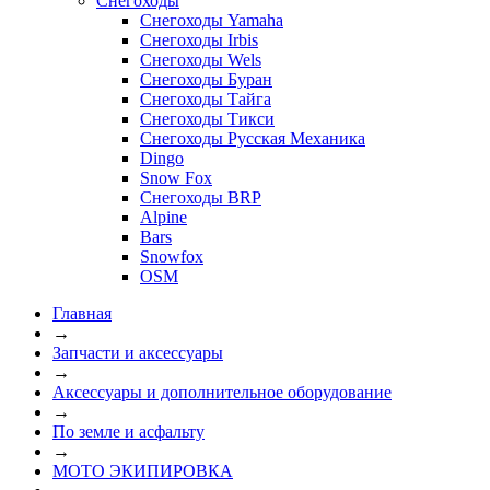
Снегоходы
Снегоходы Yamaha
Снегоходы Irbis
Снегоходы Wels
Снегоходы Буран
Снегоходы Тайга
Снегоходы Тикси
Снегоходы Русская Механика
Dingo
Snow Fox
Снегоходы BRP
Alpine
Bars
Snowfox
OSM
Главная
→
Запчасти и аксессуары
→
Аксессуары и дополнительное оборудование
→
По земле и асфальту
→
МОТО ЭКИПИРОВКА