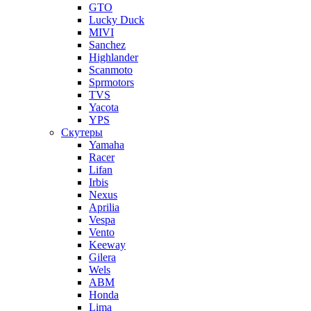
GTO
Lucky Duck
MIVI
Sanchez
Highlander
Scanmoto
Sprmotors
TVS
Yacota
YPS
Скутеры
Yamaha
Racer
Lifan
Irbis
Nexus
Aprilia
Vespa
Vento
Keeway
Gilera
Wels
ABM
Honda
Lima