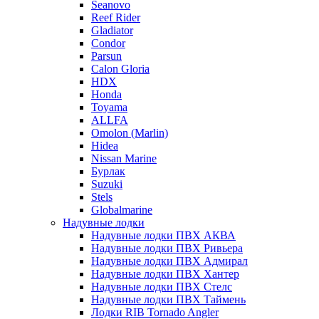
Seanovo
Reef Rider
Gladiator
Condor
Parsun
Calon Gloria
HDX
Honda
Toyama
ALLFA
Omolon (Marlin)
Hidea
Nissan Marine
Бурлак
Suzuki
Stels
Globalmarine
Надувные лодки
Надувные лодки ПВХ АКВА
Надувные лодки ПВХ Ривьера
Надувные лодки ПВХ Адмирал
Надувные лодки ПВХ Хантер
Надувные лодки ПВХ Стелс
Надувные лодки ПВХ Таймень
Лодки RIB Tornado Angler