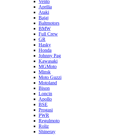
Vento
Aprilia
Ataki
Bajaj
Baltmotors
BMW
Full Crew
GR
Hasky
Honda
Johnny Pag
Kawasaki
MGMoto
Minsk
Moto Guzzi
Motoland
Bison
Loncin
Apollo
BSE
Progasi
PWR
Regulmoto
Roliz
Shineray