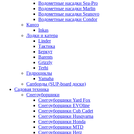
Водометные насадки Sea-Pro
Водометные насадки Marlin
Водометные насадки Seanovo
Водометные насадки Condor
Каноэ
Inkas
Лодки и катера
Linder
Тактика
Беркут
Barents
Grizzly
Terhi
Гидроциклы
Yamaha
Сапборды (SUP-board доски)
Садовая техника
Снегоуборщики
Снегоуборщики Yard Fox
Снегоуборщики EVOline
Снегоуборщики Cub Cadet
Снегоуборщики Husqvarna
Снегоуборщики Honda
Снегоуборщики MTD
Снегоуборщики Herz