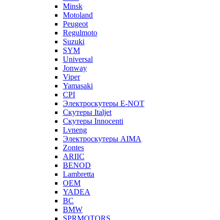
Minsk
Motoland
Peugeot
Regulmoto
Suzuki
SYM
Universal
Jonway
Viper
Yamasaki
CPI
Электроскутеры E-NOT
Скутеры Italjet
Скутеры Innocenti
Lvneng
Электроскутеры AIMA
Zontes
ARIIC
BENOD
Lambretta
OEM
YADEA
BC
BMW
SPRMOTORS