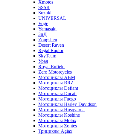
Xmotos
SSSR
Suzuki
UNIVERSAL
Voge
Yamasaki
ЗиД
Zongshen
Desert Raven
Regal Raptor
SkyTeam
Урал
Royal Enfield
Zero Motorcycles
Мотоциклы ABM
Мотоциклы BRZ
Мотоциклы Defiant
Мотоциклы Ducati
Мотоциклы Fuego
Мотоциклы Harley-Davidson
Мотоциклы Husqvarna
Мотоциклы Koshine
Мотоциклы Motax
Мотоциклы Zontes
Трициклы Agiax