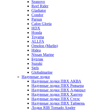
Seanovo
Reef Rider
Gladiator
Condor
Parsun
Calon Gloria
HDX
Honda
Toyama
ALLFA
Omolon (Marlin)
Hidea
Nissan Marine
Бурлак
Suzuki
Stels
Globalmarine
Надувные лодки
Надувные лодки ПВХ АКВА
Надувные лодки ПВХ Ривьера
Надувные лодки ПВХ Адмирал
Надувные лодки ПВХ Хантер
Надувные лодки ПВХ Стелс
Надувные лодки ПВХ Таймень
Лодки RIB Tornado Angler