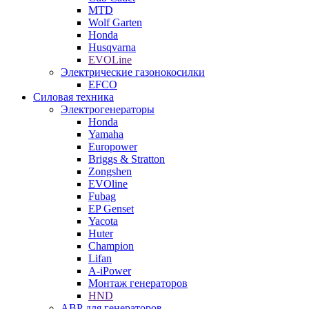
MTD
Wolf Garten
Honda
Husqvarna
EVOLine
Электрические газонокосилки
EFCO
Силовая техника
Электрогенераторы
Honda
Yamaha
Europower
Briggs & Stratton
Zongshen
EVOline
Fubag
EP Genset
Yacota
Huter
Champion
Lifan
A-iPower
Монтаж генераторов
HND
АВР для генераторов