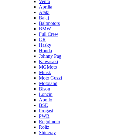
Vento
Aprilia
Ataki
Bajaj
Baltmotors
BMW
Full Crew
GR
Hasky
Honda
Johnny Pag
Kawasaki
MGMoto
Minsk
Moto Guzzi
Motoland
Bison
Loncin
Apollo
BSE
Progasi
PWR
Regulmoto
Roliz
Shineray