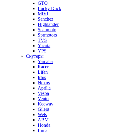
GTO
Lucky Duck
MIVI
Sanchez
Highlander
Scanmoto
Sprmotors
TVS
Yacota
YPS
Скутеры
Yamaha
Racer
Lifan
Irbis
Nexus
Aprilia
Vespa
Vento
Keeway
Gilera
Wels
ABM
Honda
Lima