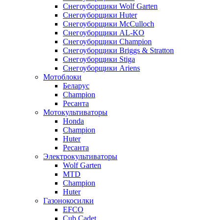
Снегоуборщики Wolf Garten
Снегоуборщики Huter
Снегоуборщики McCulloch
Снегоуборщики AL-KO
Снегоуборщики Champion
Снегоуборщики Briggs & Stratton
Снегоуборщики Stiga
Снегоуборщики Ariens
Мотоблоки
Беларус
Champion
Ресанта
Мотокультиваторы
Honda
Champion
Huter
Ресанта
Электрокультиваторы
Wolf Garten
MTD
Champion
Huter
Газонокосилки
EFCO
Cub Cadet