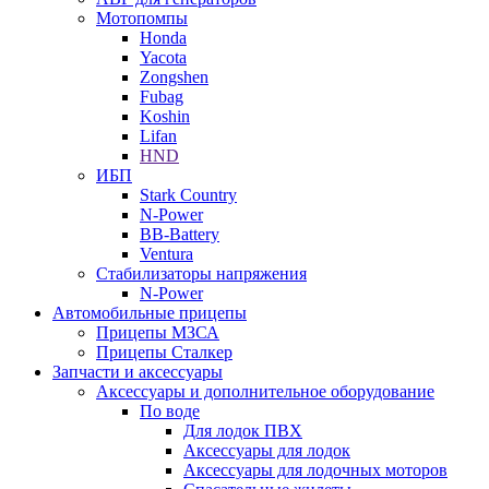
Мотопомпы
Honda
Yacota
Zongshen
Fubag
Koshin
Lifan
HND
ИБП
Stark Country
N-Power
BB-Battery
Ventura
Стабилизаторы напряжения
N-Power
Автомобильные прицепы
Прицепы МЗСА
Прицепы Сталкер
Запчасти и аксессуары
Аксессуары и дополнительное оборудование
По воде
Для лодок ПВХ
Аксессуары для лодок
Аксессуары для лодочных моторов