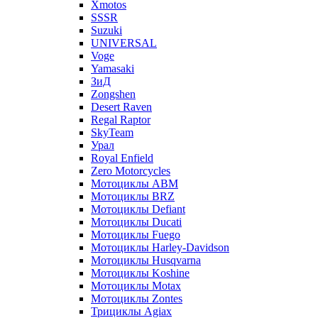
Xmotos
SSSR
Suzuki
UNIVERSAL
Voge
Yamasaki
ЗиД
Zongshen
Desert Raven
Regal Raptor
SkyTeam
Урал
Royal Enfield
Zero Motorcycles
Мотоциклы ABM
Мотоциклы BRZ
Мотоциклы Defiant
Мотоциклы Ducati
Мотоциклы Fuego
Мотоциклы Harley-Davidson
Мотоциклы Husqvarna
Мотоциклы Koshine
Мотоциклы Motax
Мотоциклы Zontes
Трициклы Agiax