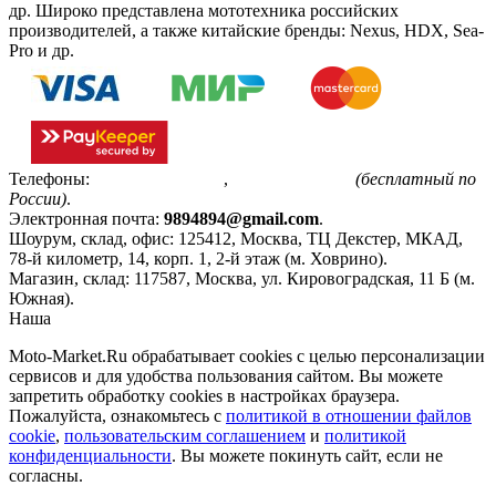
др. Широко представлена мототехника российских
производителей, а также китайские бренды: Nexus, HDX, Sea-
Pro и др.
Телефоны:
+7(495)799-85-55
,
8(800)511-48-94
(бесплатный по
России)
.
Электронная почта:
9894894@gmail.com
.
Шоурум, склад, офис:
125412
,
Москва
,
ТЦ Декстер, МКАД,
78-й километр, 14, корп. 1, 2-й этаж (м. Ховрино)
.
Магазин, склад:
117587
,
Москва
,
ул. Кировоградская, 11 Б (м.
Южная)
.
Наша
Политика конфиденциальности
Moto-Market.Ru обрабатывает сookies с целью персонализации
сервисов и для удобства пользования сайтом. Вы можете
запретить обработку сookies в настройках браузера.
Пожалуйста, ознакомьтесь с
политикой в отношении файлов
cookie
,
пользовательским соглашением
и
политикой
конфиденциальности
. Вы можете покинуть сайт, если не
согласны.