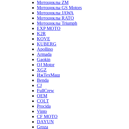
Мотоциклы ZM
Мотоциклы GS Motors
Мотоциклы JAWA
Мотоциклы RATO
Мотоциклы Triumph
EXP MOTO
K2R
KOVE
KUBERG
Apollino
Armada
Gaokin
QJ Motor
XGZ
ИжТехМаш
Benda
CJ
FullCrew
OEM
COLT
Procida
Vinto
CF MOTO
DAYUN
Groza