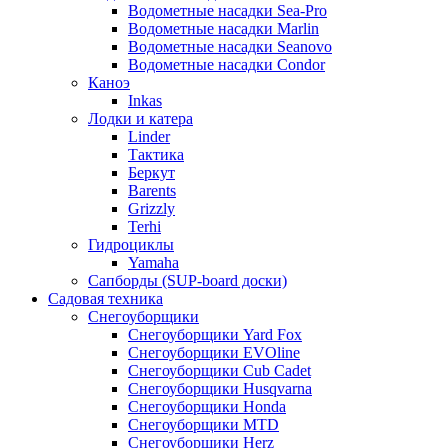
Водометные насадки Sea-Pro
Водометные насадки Marlin
Водометные насадки Seanovo
Водометные насадки Condor
Каноэ
Inkas
Лодки и катера
Linder
Тактика
Беркут
Barents
Grizzly
Terhi
Гидроциклы
Yamaha
Сапборды (SUP-board доски)
Садовая техника
Снегоуборщики
Снегоуборщики Yard Fox
Снегоуборщики EVOline
Снегоуборщики Cub Cadet
Снегоуборщики Husqvarna
Снегоуборщики Honda
Снегоуборщики MTD
Снегоуборщики Herz