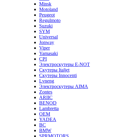
Minsk
Motoland
Peugeot
Regulmoto
Suzuki
SYM
Universal
Jonway
Viper
Yamasaki
CPI
Электроскутеры E-NOT
Скутеры Italjet
Скутеры Innocenti
Lvneng
Электроскутеры AIMA
Zontes
ARIIC
BENOD
Lambretta
OEM
YADEA
BC
BMW
SPRMOTORS