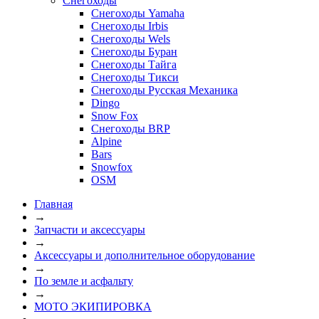
Снегоходы
Снегоходы Yamaha
Снегоходы Irbis
Снегоходы Wels
Снегоходы Буран
Снегоходы Тайга
Снегоходы Тикси
Снегоходы Русская Механика
Dingo
Snow Fox
Снегоходы BRP
Alpine
Bars
Snowfox
OSM
Главная
→
Запчасти и аксессуары
→
Аксессуары и дополнительное оборудование
→
По земле и асфальту
→
МОТО ЭКИПИРОВКА