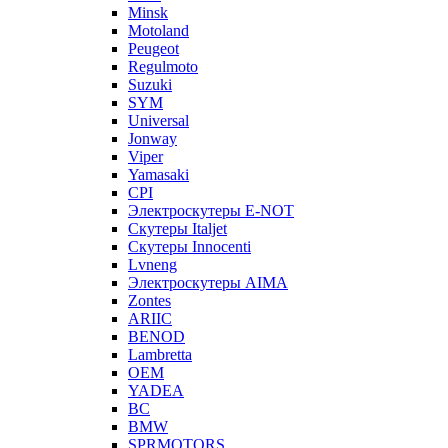
Minsk
Motoland
Peugeot
Regulmoto
Suzuki
SYM
Universal
Jonway
Viper
Yamasaki
CPI
Электроскутеры E-NOT
Скутеры Italjet
Скутеры Innocenti
Lvneng
Электроскутеры AIMA
Zontes
ARIIC
BENOD
Lambretta
OEM
YADEA
BC
BMW
SPRMOTORS