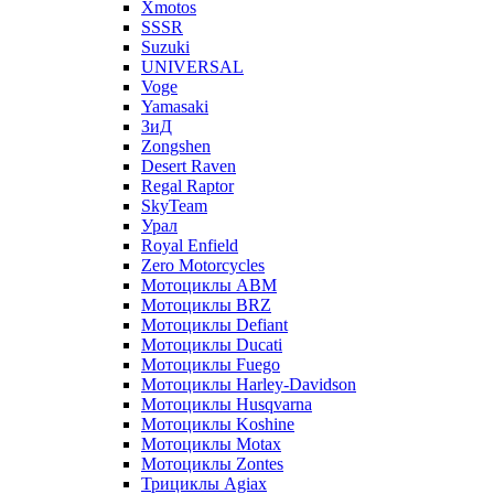
Xmotos
SSSR
Suzuki
UNIVERSAL
Voge
Yamasaki
ЗиД
Zongshen
Desert Raven
Regal Raptor
SkyTeam
Урал
Royal Enfield
Zero Motorcycles
Мотоциклы ABM
Мотоциклы BRZ
Мотоциклы Defiant
Мотоциклы Ducati
Мотоциклы Fuego
Мотоциклы Harley-Davidson
Мотоциклы Husqvarna
Мотоциклы Koshine
Мотоциклы Motax
Мотоциклы Zontes
Трициклы Agiax