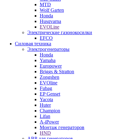
MTD
Wolf Garten
Honda
Husqvarna
EVOLine
Электрические газонокосилки
EFCO
Силовая техника
Электрогенераторы
Honda
Yamaha
Europower
Briggs & Stratton
Zongshen
EVOline
Fubag
EP Genset
Yacota
Huter
Champion
Lifan
A-iPower
Монтаж генераторов
HND
АВР для генераторов