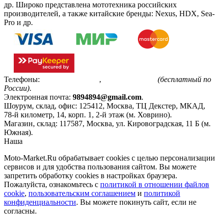
др. Широко представлена мототехника российских
производителей, а также китайские бренды: Nexus, HDX, Sea-
Pro и др.
Телефоны:
+7(495)799-85-55
,
8(800)511-48-94
(бесплатный по
России)
.
Электронная почта:
9894894@gmail.com
.
Шоурум, склад, офис:
125412
,
Москва
,
ТЦ Декстер, МКАД,
78-й километр, 14, корп. 1, 2-й этаж (м. Ховрино)
.
Магазин, склад:
117587
,
Москва
,
ул. Кировоградская, 11 Б (м.
Южная)
.
Наша
Политика конфиденциальности
Moto-Market.Ru обрабатывает сookies с целью персонализации
сервисов и для удобства пользования сайтом. Вы можете
запретить обработку сookies в настройках браузера.
Пожалуйста, ознакомьтесь с
политикой в отношении файлов
cookie
,
пользовательским соглашением
и
политикой
конфиденциальности
. Вы можете покинуть сайт, если не
согласны.