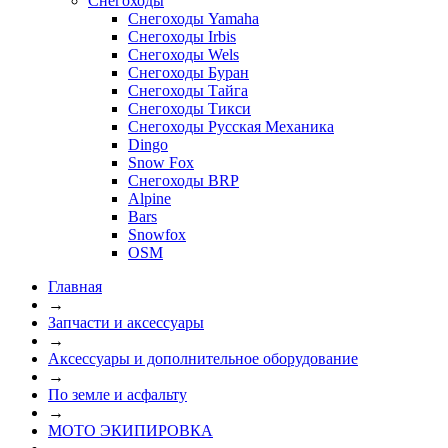
Снегоходы
Снегоходы Yamaha
Снегоходы Irbis
Снегоходы Wels
Снегоходы Буран
Снегоходы Тайга
Снегоходы Тикси
Снегоходы Русская Механика
Dingo
Snow Fox
Снегоходы BRP
Alpine
Bars
Snowfox
OSM
Главная
→
Запчасти и аксессуары
→
Аксессуары и дополнительное оборудование
→
По земле и асфальту
→
МОТО ЭКИПИРОВКА