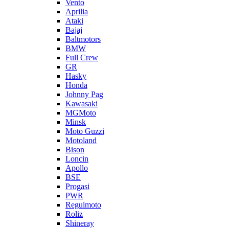
Vento
Aprilia
Ataki
Bajaj
Baltmotors
BMW
Full Crew
GR
Hasky
Honda
Johnny Pag
Kawasaki
MGMoto
Minsk
Moto Guzzi
Motoland
Bison
Loncin
Apollo
BSE
Progasi
PWR
Regulmoto
Roliz
Shineray