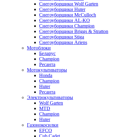
Снегоуборщики Wolf Garten
Снегоуборщики Huter
Снегоуборщики McCulloch
Снегоуборщики AL-KO
Снегоуборщики Champion
Снегоуборщики Briggs & Stratton
Снегоуборщики Stiga
Снегоуборщики Ariens
Мотоблоки
Беларус
Champion
Ресанта
Мотокультиваторы
Honda
Champion
Huter
Ресанта
Электрокультиваторы
Wolf Garten
MTD
Champion
Huter
Газонокосилки
EFCO
Cub Cadet