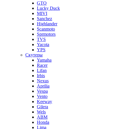
GTO
Lucky Duck
MIVI
Sanchez
Highlander
Scanmoto
Sprmotors
TVS
Yacota
YPS
Скутеры
Yamaha
Racer
Lifan
Irbis
Nexus
Aprilia
Vespa
Vento
Keeway
Gilera
Wels
ABM
Honda
Lima