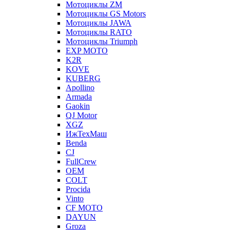
Мотоциклы ZM
Мотоциклы GS Motors
Мотоциклы JAWA
Мотоциклы RATO
Мотоциклы Triumph
EXP MOTO
K2R
KOVE
KUBERG
Apollino
Armada
Gaokin
QJ Motor
XGZ
ИжТехМаш
Benda
CJ
FullCrew
OEM
COLT
Procida
Vinto
CF MOTO
DAYUN
Groza