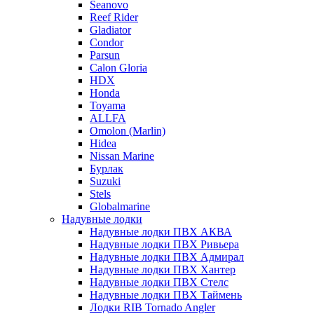
Seanovo
Reef Rider
Gladiator
Condor
Parsun
Calon Gloria
HDX
Honda
Toyama
ALLFA
Omolon (Marlin)
Hidea
Nissan Marine
Бурлак
Suzuki
Stels
Globalmarine
Надувные лодки
Надувные лодки ПВХ АКВА
Надувные лодки ПВХ Ривьера
Надувные лодки ПВХ Адмирал
Надувные лодки ПВХ Хантер
Надувные лодки ПВХ Стелс
Надувные лодки ПВХ Таймень
Лодки RIB Tornado Angler