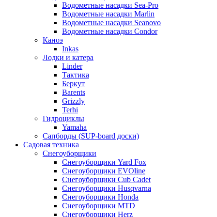
Водометные насадки Sea-Pro
Водометные насадки Marlin
Водометные насадки Seanovo
Водометные насадки Condor
Каноэ
Inkas
Лодки и катера
Linder
Тактика
Беркут
Barents
Grizzly
Terhi
Гидроциклы
Yamaha
Сапборды (SUP-board доски)
Садовая техника
Снегоуборщики
Снегоуборщики Yard Fox
Снегоуборщики EVOline
Снегоуборщики Cub Cadet
Снегоуборщики Husqvarna
Снегоуборщики Honda
Снегоуборщики MTD
Снегоуборщики Herz