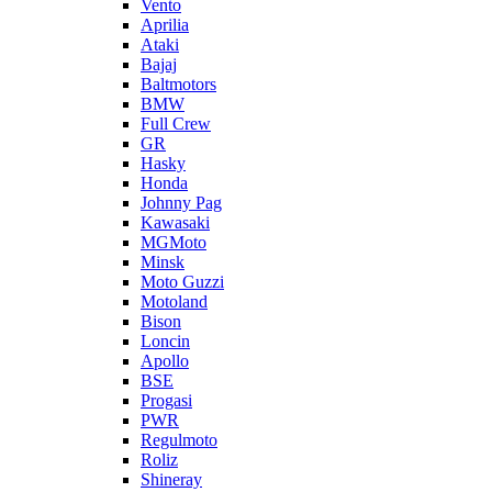
Vento
Aprilia
Ataki
Bajaj
Baltmotors
BMW
Full Crew
GR
Hasky
Honda
Johnny Pag
Kawasaki
MGMoto
Minsk
Moto Guzzi
Motoland
Bison
Loncin
Apollo
BSE
Progasi
PWR
Regulmoto
Roliz
Shineray