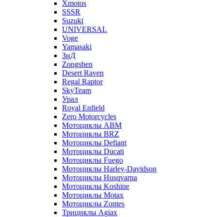
Xmotos
SSSR
Suzuki
UNIVERSAL
Voge
Yamasaki
ЗиД
Zongshen
Desert Raven
Regal Raptor
SkyTeam
Урал
Royal Enfield
Zero Motorcycles
Мотоциклы ABM
Мотоциклы BRZ
Мотоциклы Defiant
Мотоциклы Ducati
Мотоциклы Fuego
Мотоциклы Harley-Davidson
Мотоциклы Husqvarna
Мотоциклы Koshine
Мотоциклы Motax
Мотоциклы Zontes
Трициклы Agiax