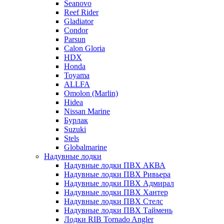
Seanovo
Reef Rider
Gladiator
Condor
Parsun
Calon Gloria
HDX
Honda
Toyama
ALLFA
Omolon (Marlin)
Hidea
Nissan Marine
Бурлак
Suzuki
Stels
Globalmarine
Надувные лодки
Надувные лодки ПВХ АКВА
Надувные лодки ПВХ Ривьера
Надувные лодки ПВХ Адмирал
Надувные лодки ПВХ Хантер
Надувные лодки ПВХ Стелс
Надувные лодки ПВХ Таймень
Лодки RIB Tornado Angler