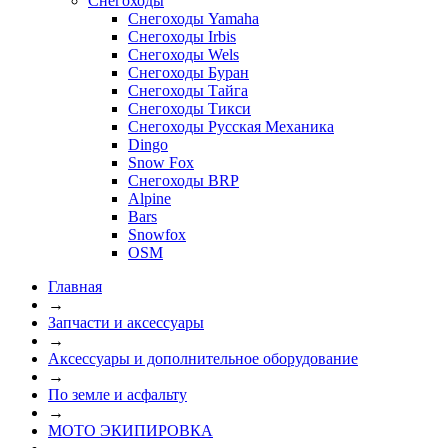
Снегоходы
Снегоходы Yamaha
Снегоходы Irbis
Снегоходы Wels
Снегоходы Буран
Снегоходы Тайга
Снегоходы Тикси
Снегоходы Русская Механика
Dingo
Snow Fox
Снегоходы BRP
Alpine
Bars
Snowfox
OSM
Главная
→
Запчасти и аксессуары
→
Аксессуары и дополнительное оборудование
→
По земле и асфальту
→
МОТО ЭКИПИРОВКА