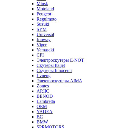
Minsk
Motoland
Peugeot
Regulmoto
Suzuki
SYM
Universal
Jonway
Viper
Yamasaki
CPI
Электроскутеры E-NOT
Скутеры Italjet
Скутеры Innocenti
Lvneng
Электроскутеры AIMA
Zontes
ARIIC
BENOD
Lambretta
OEM
YADEA
BC
BMW
SPRMOTORS