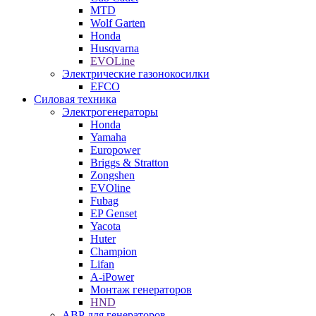
MTD
Wolf Garten
Honda
Husqvarna
EVOLine
Электрические газонокосилки
EFCO
Силовая техника
Электрогенераторы
Honda
Yamaha
Europower
Briggs & Stratton
Zongshen
EVOline
Fubag
EP Genset
Yacota
Huter
Champion
Lifan
A-iPower
Монтаж генераторов
HND
АВР для генераторов