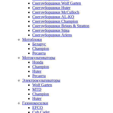
Снегоуборщики Wolf Garten
Снегоуборщики Huter
Снегоуборщики McCulloch
Снегоуборщики AL-KO
Снегоуборщики Champion
Снегоуборщики Briggs & Stratton
Снегоуборщики Stiga
Снегоуборщики Ariens
Мотоблоки
Беларус
Champion
Ресанта
Мотокультиваторы
Honda
Champion
Huter
Ресанта
Электрокультиваторы
Wolf Garten
MTD
Champion
Huter
Газонокосилки
EFCO
Cub Cadet