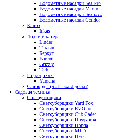
Водометные насадки Sea-Pro
Водометные насадки Marlin
Водометные насадки Seanovo
Водометные насадки Condor
Каноэ
Inkas
Лодки и катера
Linder
Тактика
Беркут
Barents
Grizzly
Terhi
Гидроциклы
Yamaha
Сапборды (SUP-board доски)
Садовая техника
Снегоуборщики
Снегоуборщики Yard Fox
Снегоуборщики EVOline
Снегоуборщики Cub Cadet
Снегоуборщики Husqvarna
Снегоуборщики Honda
Снегоуборщики MTD
Снегоуборщики Herz