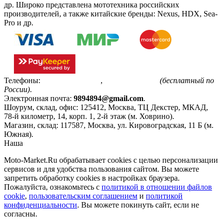
др. Широко представлена мототехника российских
производителей, а также китайские бренды: Nexus, HDX, Sea-
Pro и др.
Телефоны:
+7(495)799-85-55
,
8(800)511-48-94
(бесплатный по
России)
.
Электронная почта:
9894894@gmail.com
.
Шоурум, склад, офис:
125412
,
Москва
,
ТЦ Декстер, МКАД,
78-й километр, 14, корп. 1, 2-й этаж (м. Ховрино)
.
Магазин, склад:
117587
,
Москва
,
ул. Кировоградская, 11 Б (м.
Южная)
.
Наша
Политика конфиденциальности
Moto-Market.Ru обрабатывает сookies с целью персонализации
сервисов и для удобства пользования сайтом. Вы можете
запретить обработку сookies в настройках браузера.
Пожалуйста, ознакомьтесь с
политикой в отношении файлов
cookie
,
пользовательским соглашением
и
политикой
конфиденциальности
. Вы можете покинуть сайт, если не
согласны.