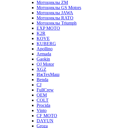
Мотоциклы ZM
Мотоциклы GS Motors
Мотоциклы JAWA
Мотоциклы RATO
Мотоциклы Triumph
EXP MOTO
K2R
KOVE
KUBERG
Apollino
Armada
Gaokin
QJ Motor
XGZ
ИжТехМаш
Benda
CJ
FullCrew
OEM
COLT
Procida
Vinto
CF MOTO
DAYUN
Groza