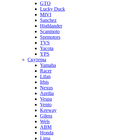
GTO
Lucky Duck
MIVI
Sanchez
Highlander
Scanmoto
Sprmotors
TVS
Yacota
YPS
Скутеры
Yamaha
Racer
Lifan
Irbis
Nexus
Aprilia
Vespa
Vento
Keeway
Gilera
Wels
ABM
Honda
Lima