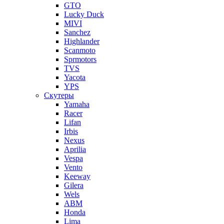
GTO
Lucky Duck
MIVI
Sanchez
Highlander
Scanmoto
Sprmotors
TVS
Yacota
YPS
Скутеры
Yamaha
Racer
Lifan
Irbis
Nexus
Aprilia
Vespa
Vento
Keeway
Gilera
Wels
ABM
Honda
Lima