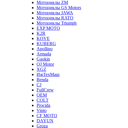
Мотоциклы ZM
Мотоциклы GS Motors
Мотоциклы JAWA
Мотоциклы RATO
Мотоциклы Triumph
EXP MOTO
K2R
KOVE
KUBERG
Apollino
Armada
Gaokin
QJ Motor
XGZ
ИжТехМаш
Benda
CJ
FullCrew
OEM
COLT
Procida
Vinto
CF MOTO
DAYUN
Groza