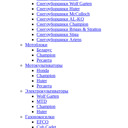
Снегоуборщики Wolf Garten
Снегоуборщики Huter
Снегоуборщики McCulloch
Снегоуборщики AL-KO
Снегоуборщики Champion
Снегоуборщики Briggs & Stratton
Снегоуборщики Stiga
Снегоуборщики Ariens
Мотоблоки
Беларус
Champion
Ресанта
Мотокультиваторы
Honda
Champion
Huter
Ресанта
Электрокультиваторы
Wolf Garten
MTD
Champion
Huter
Газонокосилки
EFCO
Cub Cadet