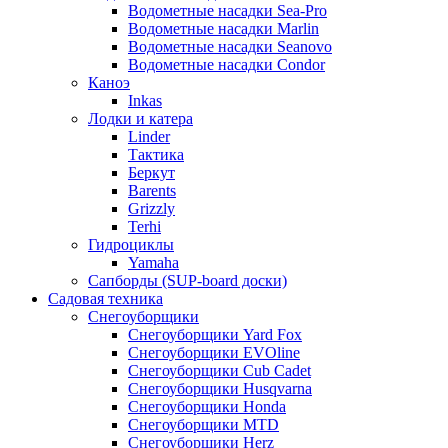
Водометные насадки Sea-Pro
Водометные насадки Marlin
Водометные насадки Seanovo
Водометные насадки Condor
Каноэ
Inkas
Лодки и катера
Linder
Тактика
Беркут
Barents
Grizzly
Terhi
Гидроциклы
Yamaha
Сапборды (SUP-board доски)
Садовая техника
Снегоуборщики
Снегоуборщики Yard Fox
Снегоуборщики EVOline
Снегоуборщики Cub Cadet
Снегоуборщики Husqvarna
Снегоуборщики Honda
Снегоуборщики MTD
Снегоуборщики Herz