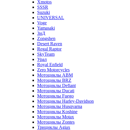
Xmotos
SSSR
Suzuki
UNIVERSAL
Voge
Yamasaki
ЗиД
Zongshen
Desert Raven
Regal Raptor
SkyTeam
Урал
Royal Enfield
Zero Motorcycles
Мотоциклы ABM
Мотоциклы BRZ
Мотоциклы Defiant
Мотоциклы Ducati
Мотоциклы Fuego
Мотоциклы Harley-Davidson
Мотоциклы Husqvarna
Мотоциклы Koshine
Мотоциклы Motax
Мотоциклы Zontes
Трициклы Agiax