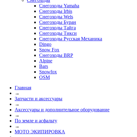
Снегоходы
Снегоходы Yamaha
Снегоходы Irbis
Снегоходы Wels
Снегоходы Буран
Снегоходы Тайга
Снегоходы Тикси
Снегоходы Русская Механика
Dingo
Snow Fox
Снегоходы BRP
Alpine
Bars
Snowfox
OSM
Главная
→
Запчасти и аксессуары
→
Аксессуары и дополнительное оборудование
→
По земле и асфальту
→
МОТО ЭКИПИРОВКА