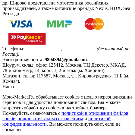
др. Широко представлена мототехника российских
производителей, а также китайские бренды: Nexus, HDX, Sea-
Pro и др.
Телефоны:
+7(495)799-85-55
,
8(800)511-48-94
(бесплатный по
России)
.
Электронная почта:
9894894@gmail.com
.
Шоурум, склад, офис:
125412
,
Москва
,
ТЦ Декстер, МКАД,
78-й километр, 14, корп. 1, 2-й этаж (м. Ховрино)
.
Магазин, склад:
117587
,
Москва
,
ул. Кировоградская, 11 Б (м.
Южная)
.
Наша
Политика конфиденциальности
Moto-Market.Ru обрабатывает сookies с целью персонализации
сервисов и для удобства пользования сайтом. Вы можете
запретить обработку сookies в настройках браузера.
Пожалуйста, ознакомьтесь с
политикой в отношении файлов
cookie
,
пользовательским соглашением
и
политикой
конфиденциальности
. Вы можете покинуть сайт, если не
согласны.