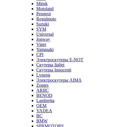
Minsk
Motoland
Peugeot
Regulmoto
Suzuki
SYM
Universal
Jonway
Viper
Yamasaki
CPI
Электроскутеры E-NOT
Скутеры Italjet
Скутеры Innocenti
Lvneng
Электроскутеры AIMA
Zontes
ARIIC
BENOD
Lambretta
OEM
YADEA
BC
BMW
SPRMOTORS