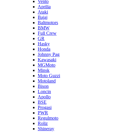
Vento
Aprilia
Ataki
Bajaj
Baltmotors
BMW
Full Crew
GR
Hasky
Honda
Johnny Pag
Kawasaki
MGMoto
Minsk
Moto Guzzi
Motoland
Bison
Loncin
Apollo
BSE
Progasi
PWR
Regulmoto
Roliz
Shineray