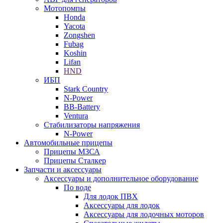
Мотопомпы
Honda
Yacota
Zongshen
Fubag
Koshin
Lifan
HND
ИБП
Stark Country
N-Power
BB-Battery
Ventura
Стабилизаторы напряжения
N-Power
Автомобильные прицепы
Прицепы МЗСА
Прицепы Сталкер
Запчасти и аксессуары
Аксессуары и дополнительное оборудование
По воде
Для лодок ПВХ
Аксессуары для лодок
Аксессуары для лодочных моторов