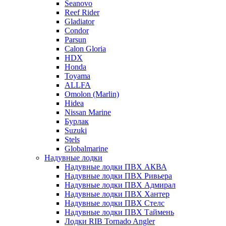
Seanovo
Reef Rider
Gladiator
Condor
Parsun
Calon Gloria
HDX
Honda
Toyama
ALLFA
Omolon (Marlin)
Hidea
Nissan Marine
Бурлак
Suzuki
Stels
Globalmarine
Надувные лодки
Надувные лодки ПВХ АКВА
Надувные лодки ПВХ Ривьера
Надувные лодки ПВХ Адмирал
Надувные лодки ПВХ Хантер
Надувные лодки ПВХ Стелс
Надувные лодки ПВХ Таймень
Лодки RIB Tornado Angler