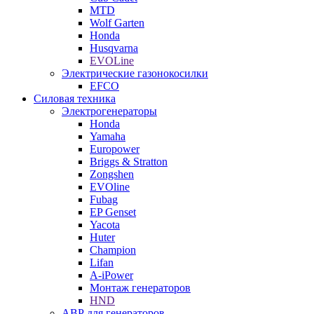
MTD
Wolf Garten
Honda
Husqvarna
EVOLine
Электрические газонокосилки
EFCO
Силовая техника
Электрогенераторы
Honda
Yamaha
Europower
Briggs & Stratton
Zongshen
EVOline
Fubag
EP Genset
Yacota
Huter
Champion
Lifan
A-iPower
Монтаж генераторов
HND
АВР для генераторов