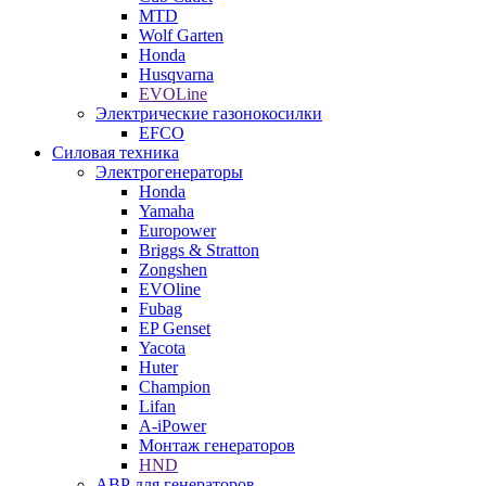
MTD
Wolf Garten
Honda
Husqvarna
EVOLine
Электрические газонокосилки
EFCO
Силовая техника
Электрогенераторы
Honda
Yamaha
Europower
Briggs & Stratton
Zongshen
EVOline
Fubag
EP Genset
Yacota
Huter
Champion
Lifan
A-iPower
Монтаж генераторов
HND
АВР для генераторов