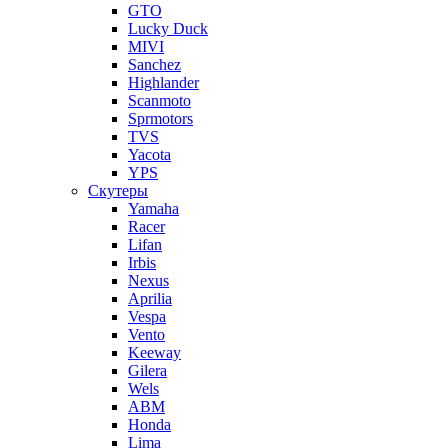
GTO
Lucky Duck
MIVI
Sanchez
Highlander
Scanmoto
Sprmotors
TVS
Yacota
YPS
Скутеры
Yamaha
Racer
Lifan
Irbis
Nexus
Aprilia
Vespa
Vento
Keeway
Gilera
Wels
ABM
Honda
Lima