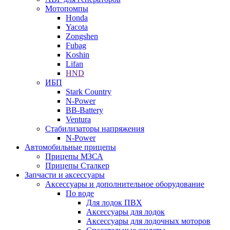
Мотопомпы
Honda
Yacota
Zongshen
Fubag
Koshin
Lifan
HND
ИБП
Stark Country
N-Power
BB-Battery
Ventura
Стабилизаторы напряжения
N-Power
Автомобильные прицепы
Прицепы МЗСА
Прицепы Сталкер
Запчасти и аксессуары
Аксессуары и дополнительное оборудование
По воде
Для лодок ПВХ
Аксессуары для лодок
Аксессуары для лодочных моторов