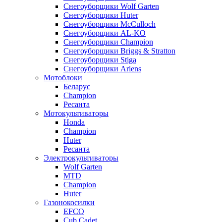
Снегоуборщики Wolf Garten
Снегоуборщики Huter
Снегоуборщики McCulloch
Снегоуборщики AL-KO
Снегоуборщики Champion
Снегоуборщики Briggs & Stratton
Снегоуборщики Stiga
Снегоуборщики Ariens
Мотоблоки
Беларус
Champion
Ресанта
Мотокультиваторы
Honda
Champion
Huter
Ресанта
Электрокультиваторы
Wolf Garten
MTD
Champion
Huter
Газонокосилки
EFCO
Cub Cadet