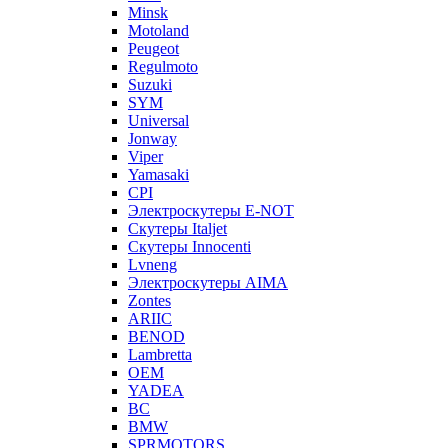
Minsk
Motoland
Peugeot
Regulmoto
Suzuki
SYM
Universal
Jonway
Viper
Yamasaki
CPI
Электроскутеры E-NOT
Скутеры Italjet
Скутеры Innocenti
Lvneng
Электроскутеры AIMA
Zontes
ARIIC
BENOD
Lambretta
OEM
YADEA
BC
BMW
SPRMOTORS