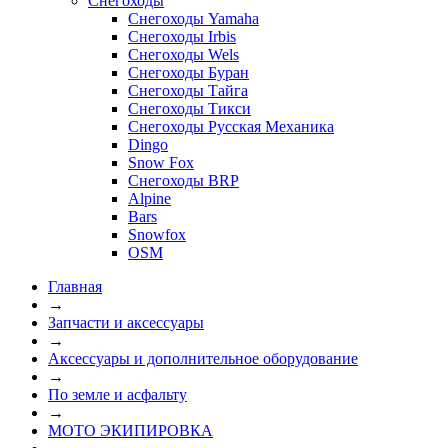
Снегоходы
Снегоходы Yamaha
Снегоходы Irbis
Снегоходы Wels
Снегоходы Буран
Снегоходы Тайга
Снегоходы Тикси
Снегоходы Русская Механика
Dingo
Snow Fox
Снегоходы BRP
Alpine
Bars
Snowfox
OSM
Главная
→
Запчасти и аксессуары
→
Аксессуары и дополнительное оборудование
→
По земле и асфальту
→
МОТО ЭКИПИРОВКА