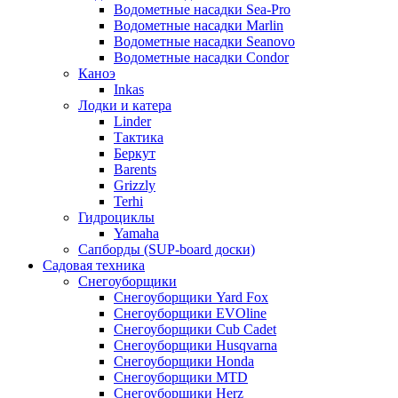
Водометные насадки Sea-Pro
Водометные насадки Marlin
Водометные насадки Seanovo
Водометные насадки Condor
Каноэ
Inkas
Лодки и катера
Linder
Тактика
Беркут
Barents
Grizzly
Terhi
Гидроциклы
Yamaha
Сапборды (SUP-board доски)
Садовая техника
Снегоуборщики
Снегоуборщики Yard Fox
Снегоуборщики EVOline
Снегоуборщики Cub Cadet
Снегоуборщики Husqvarna
Снегоуборщики Honda
Снегоуборщики MTD
Снегоуборщики Herz