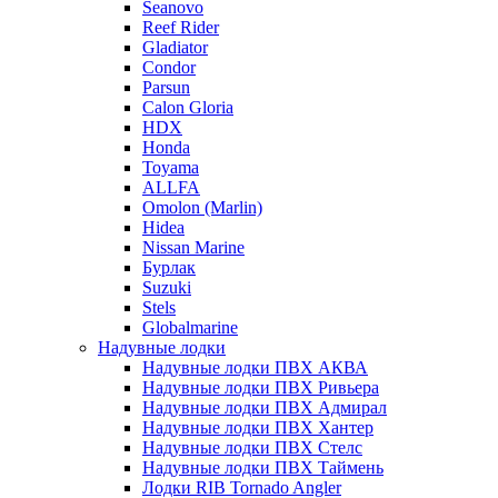
Seanovo
Reef Rider
Gladiator
Condor
Parsun
Calon Gloria
HDX
Honda
Toyama
ALLFA
Omolon (Marlin)
Hidea
Nissan Marine
Бурлак
Suzuki
Stels
Globalmarine
Надувные лодки
Надувные лодки ПВХ АКВА
Надувные лодки ПВХ Ривьера
Надувные лодки ПВХ Адмирал
Надувные лодки ПВХ Хантер
Надувные лодки ПВХ Стелс
Надувные лодки ПВХ Таймень
Лодки RIB Tornado Angler