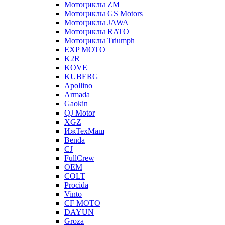
Мотоциклы ZM
Мотоциклы GS Motors
Мотоциклы JAWA
Мотоциклы RATO
Мотоциклы Triumph
EXP MOTO
K2R
KOVE
KUBERG
Apollino
Armada
Gaokin
QJ Motor
XGZ
ИжТехМаш
Benda
CJ
FullCrew
OEM
COLT
Procida
Vinto
CF MOTO
DAYUN
Groza