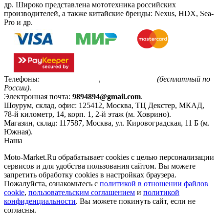
др. Широко представлена мототехника российских
производителей, а также китайские бренды: Nexus, HDX, Sea-
Pro и др.
Телефоны:
+7(495)799-85-55
,
8(800)511-48-94
(бесплатный по
России)
.
Электронная почта:
9894894@gmail.com
.
Шоурум, склад, офис:
125412
,
Москва
,
ТЦ Декстер, МКАД,
78-й километр, 14, корп. 1, 2-й этаж (м. Ховрино)
.
Магазин, склад:
117587
,
Москва
,
ул. Кировоградская, 11 Б (м.
Южная)
.
Наша
Политика конфиденциальности
Moto-Market.Ru обрабатывает сookies с целью персонализации
сервисов и для удобства пользования сайтом. Вы можете
запретить обработку сookies в настройках браузера.
Пожалуйста, ознакомьтесь с
политикой в отношении файлов
cookie
,
пользовательским соглашением
и
политикой
конфиденциальности
. Вы можете покинуть сайт, если не
согласны.