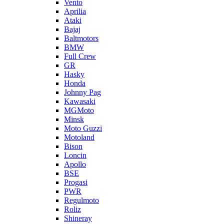
Vento
Aprilia
Ataki
Bajaj
Baltmotors
BMW
Full Crew
GR
Hasky
Honda
Johnny Pag
Kawasaki
MGMoto
Minsk
Moto Guzzi
Motoland
Bison
Loncin
Apollo
BSE
Progasi
PWR
Regulmoto
Roliz
Shineray