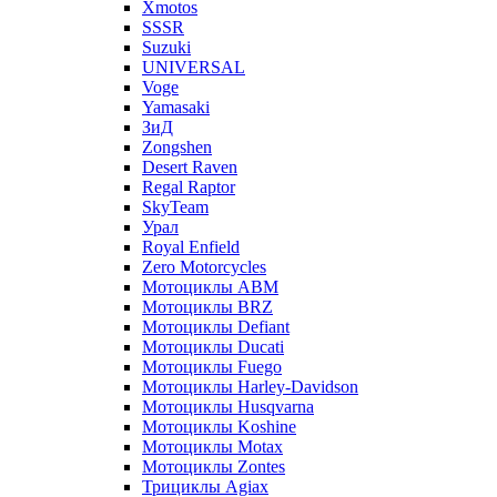
Xmotos
SSSR
Suzuki
UNIVERSAL
Voge
Yamasaki
ЗиД
Zongshen
Desert Raven
Regal Raptor
SkyTeam
Урал
Royal Enfield
Zero Motorcycles
Мотоциклы ABM
Мотоциклы BRZ
Мотоциклы Defiant
Мотоциклы Ducati
Мотоциклы Fuego
Мотоциклы Harley-Davidson
Мотоциклы Husqvarna
Мотоциклы Koshine
Мотоциклы Motax
Мотоциклы Zontes
Трициклы Agiax