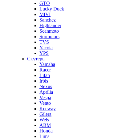
GTO
Lucky Duck
MIVI
Sanchez
Highlander
Scanmoto
Sprmotors
TVS
Yacota
YPS
Скутеры
Yamaha
Racer
Lifan
Irbis
Nexus
Aprilia
Vespa
Vento
Keeway
Gilera
Wels
ABM
Honda
Lima