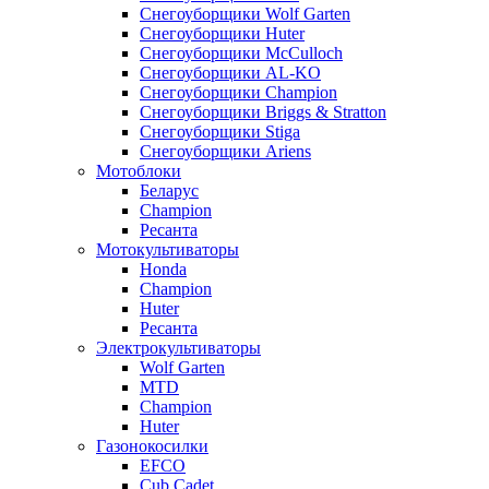
Снегоуборщики Wolf Garten
Снегоуборщики Huter
Снегоуборщики McCulloch
Снегоуборщики AL-KO
Снегоуборщики Champion
Снегоуборщики Briggs & Stratton
Снегоуборщики Stiga
Снегоуборщики Ariens
Мотоблоки
Беларус
Champion
Ресанта
Мотокультиваторы
Honda
Champion
Huter
Ресанта
Электрокультиваторы
Wolf Garten
MTD
Champion
Huter
Газонокосилки
EFCO
Cub Cadet