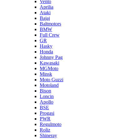
Vento
Aprilia
Ataki
Bajaj
Baltmotors
BMW
Full Crew
GR
Hasky
Honda
Johnny Pag
Kawasaki
MGMoto
Minsk
Moto Guzzi
Motoland
Bison
Loncin
Apollo
BSE
Progasi
PWR
Regulmoto
Roliz
Shineray