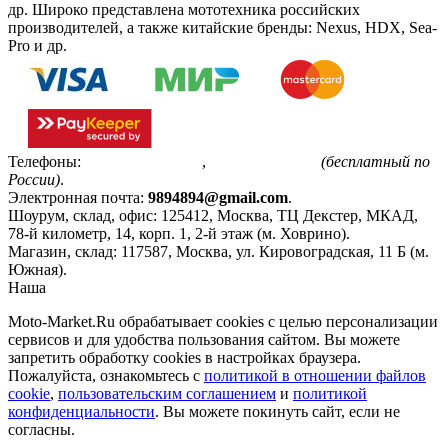
др. Широко представлена мототехника российских
производителей, а также китайские бренды: Nexus, HDX, Sea-
Pro и др.
Телефоны:
+7(495)799-85-55
,
8(800)511-48-94
(бесплатный по
России)
.
Электронная почта:
9894894@gmail.com
.
Шоурум, склад, офис:
125412
,
Москва
,
ТЦ Декстер, МКАД,
78-й километр, 14, корп. 1, 2-й этаж (м. Ховрино)
.
Магазин, склад:
117587
,
Москва
,
ул. Кировоградская, 11 Б (м.
Южная)
.
Наша
Политика конфиденциальности
Moto-Market.Ru обрабатывает сookies с целью персонализации
сервисов и для удобства пользования сайтом. Вы можете
запретить обработку сookies в настройках браузера.
Пожалуйста, ознакомьтесь с
политикой в отношении файлов
cookie
,
пользовательским соглашением
и
политикой
конфиденциальности
. Вы можете покинуть сайт, если не
согласны.