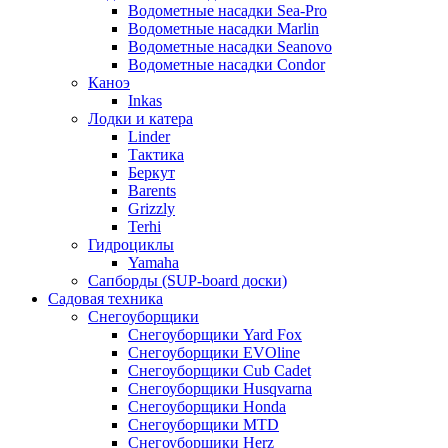
Водометные насадки Sea-Pro
Водометные насадки Marlin
Водометные насадки Seanovo
Водометные насадки Condor
Каноэ
Inkas
Лодки и катера
Linder
Тактика
Беркут
Barents
Grizzly
Terhi
Гидроциклы
Yamaha
Сапборды (SUP-board доски)
Садовая техника
Снегоуборщики
Снегоуборщики Yard Fox
Снегоуборщики EVOline
Снегоуборщики Cub Cadet
Снегоуборщики Husqvarna
Снегоуборщики Honda
Снегоуборщики MTD
Снегоуборщики Herz