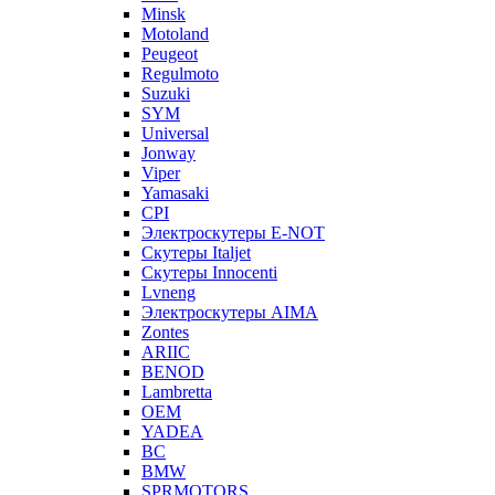
Minsk
Motoland
Peugeot
Regulmoto
Suzuki
SYM
Universal
Jonway
Viper
Yamasaki
CPI
Электроскутеры E-NOT
Скутеры Italjet
Скутеры Innocenti
Lvneng
Электроскутеры AIMA
Zontes
ARIIC
BENOD
Lambretta
OEM
YADEA
BC
BMW
SPRMOTORS