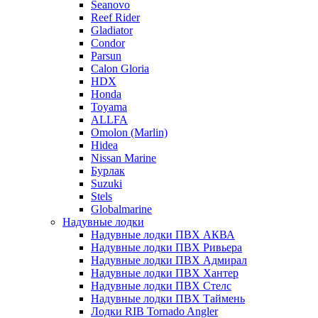
Seanovo
Reef Rider
Gladiator
Condor
Parsun
Calon Gloria
HDX
Honda
Toyama
ALLFA
Omolon (Marlin)
Hidea
Nissan Marine
Бурлак
Suzuki
Stels
Globalmarine
Надувные лодки
Надувные лодки ПВХ АКВА
Надувные лодки ПВХ Ривьера
Надувные лодки ПВХ Адмирал
Надувные лодки ПВХ Хантер
Надувные лодки ПВХ Стелс
Надувные лодки ПВХ Таймень
Лодки RIB Tornado Angler