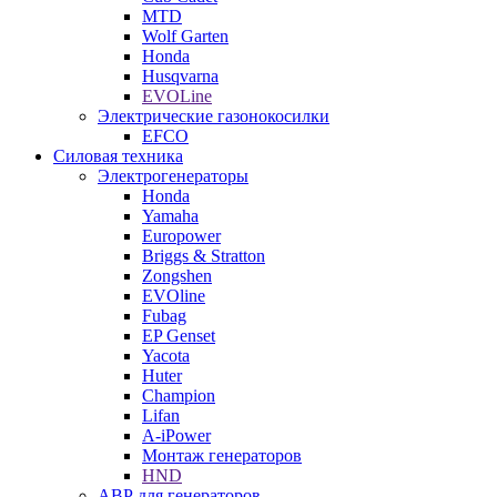
MTD
Wolf Garten
Honda
Husqvarna
EVOLine
Электрические газонокосилки
EFCO
Силовая техника
Электрогенераторы
Honda
Yamaha
Europower
Briggs & Stratton
Zongshen
EVOline
Fubag
EP Genset
Yacota
Huter
Champion
Lifan
A-iPower
Монтаж генераторов
HND
АВР для генераторов