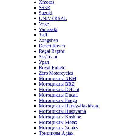
Xmotos
SSSR
Suzuki
UNIVERSAL
Voge
Yamasaki
ЗиД
Zongshen
Desert Raven
Regal Raptor
SkyTeam
Урал
Royal Enfield
Zero Motorcycles
Мотоциклы ABM
Мотоциклы BRZ
Мотоциклы Defiant
Мотоциклы Ducati
Мотоциклы Fuego
Мотоциклы Harley-Davidson
Мотоциклы Husqvarna
Мотоциклы Koshine
Мотоциклы Motax
Мотоциклы Zontes
Трициклы Agiax