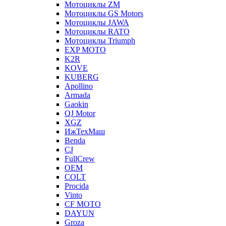
Мотоциклы ZM
Мотоциклы GS Motors
Мотоциклы JAWA
Мотоциклы RATO
Мотоциклы Triumph
EXP MOTO
K2R
KOVE
KUBERG
Apollino
Armada
Gaokin
QJ Motor
XGZ
ИжТехМаш
Benda
CJ
FullCrew
OEM
COLT
Procida
Vinto
CF MOTO
DAYUN
Groza