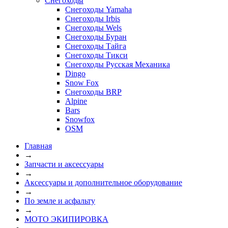
Снегоходы
Снегоходы Yamaha
Снегоходы Irbis
Снегоходы Wels
Снегоходы Буран
Снегоходы Тайга
Снегоходы Тикси
Снегоходы Русская Механика
Dingo
Snow Fox
Снегоходы BRP
Alpine
Bars
Snowfox
OSM
Главная
→
Запчасти и аксессуары
→
Аксессуары и дополнительное оборудование
→
По земле и асфальту
→
МОТО ЭКИПИРОВКА