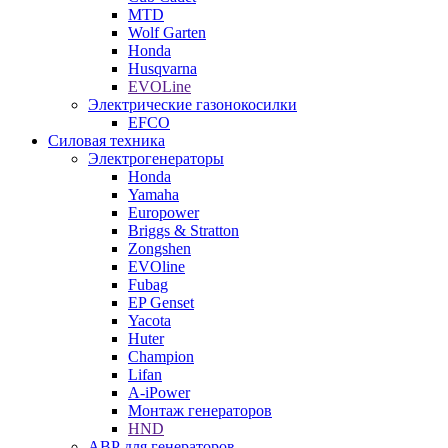
MTD
Wolf Garten
Honda
Husqvarna
EVOLine
Электрические газонокосилки
EFCO
Силовая техника
Электрогенераторы
Honda
Yamaha
Europower
Briggs & Stratton
Zongshen
EVOline
Fubag
EP Genset
Yacota
Huter
Champion
Lifan
A-iPower
Монтаж генераторов
HND
АВР для генераторов