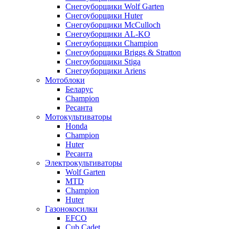
Снегоуборщики Wolf Garten
Снегоуборщики Huter
Снегоуборщики McCulloch
Снегоуборщики AL-KO
Снегоуборщики Champion
Снегоуборщики Briggs & Stratton
Снегоуборщики Stiga
Снегоуборщики Ariens
Мотоблоки
Беларус
Champion
Ресанта
Мотокультиваторы
Honda
Champion
Huter
Ресанта
Электрокультиваторы
Wolf Garten
MTD
Champion
Huter
Газонокосилки
EFCO
Cub Cadet