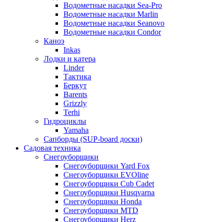
Водометные насадки Sea-Pro
Водометные насадки Marlin
Водометные насадки Seanovo
Водометные насадки Condor
Каноэ
Inkas
Лодки и катера
Linder
Тактика
Беркут
Barents
Grizzly
Terhi
Гидроциклы
Yamaha
Сапборды (SUP-board доски)
Садовая техника
Снегоуборщики
Снегоуборщики Yard Fox
Снегоуборщики EVOline
Снегоуборщики Cub Cadet
Снегоуборщики Husqvarna
Снегоуборщики Honda
Снегоуборщики MTD
Снегоуборщики Herz