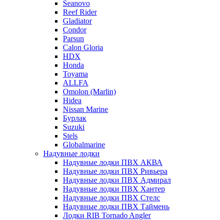
Seanovo
Reef Rider
Gladiator
Condor
Parsun
Calon Gloria
HDX
Honda
Toyama
ALLFA
Omolon (Marlin)
Hidea
Nissan Marine
Бурлак
Suzuki
Stels
Globalmarine
Надувные лодки
Надувные лодки ПВХ АКВА
Надувные лодки ПВХ Ривьера
Надувные лодки ПВХ Адмирал
Надувные лодки ПВХ Хантер
Надувные лодки ПВХ Стелс
Надувные лодки ПВХ Таймень
Лодки RIB Tornado Angler