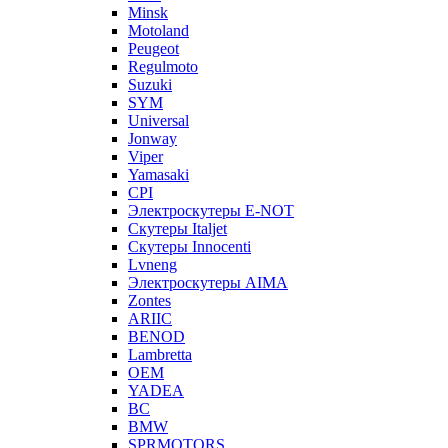
Minsk
Motoland
Peugeot
Regulmoto
Suzuki
SYM
Universal
Jonway
Viper
Yamasaki
CPI
Электроскутеры E-NOT
Скутеры Italjet
Скутеры Innocenti
Lvneng
Электроскутеры AIMA
Zontes
ARIIC
BENOD
Lambretta
OEM
YADEA
BC
BMW
SPRMOTORS