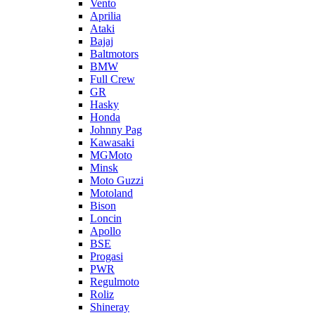
Vento
Aprilia
Ataki
Bajaj
Baltmotors
BMW
Full Crew
GR
Hasky
Honda
Johnny Pag
Kawasaki
MGMoto
Minsk
Moto Guzzi
Motoland
Bison
Loncin
Apollo
BSE
Progasi
PWR
Regulmoto
Roliz
Shineray