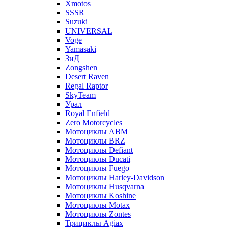
Xmotos
SSSR
Suzuki
UNIVERSAL
Voge
Yamasaki
ЗиД
Zongshen
Desert Raven
Regal Raptor
SkyTeam
Урал
Royal Enfield
Zero Motorcycles
Мотоциклы ABM
Мотоциклы BRZ
Мотоциклы Defiant
Мотоциклы Ducati
Мотоциклы Fuego
Мотоциклы Harley-Davidson
Мотоциклы Husqvarna
Мотоциклы Koshine
Мотоциклы Motax
Мотоциклы Zontes
Трициклы Agiax