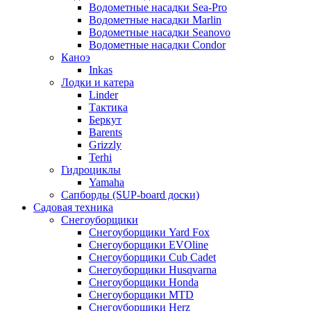
Водометные насадки Sea-Pro
Водометные насадки Marlin
Водометные насадки Seanovo
Водометные насадки Condor
Каноэ
Inkas
Лодки и катера
Linder
Тактика
Беркут
Barents
Grizzly
Terhi
Гидроциклы
Yamaha
Сапборды (SUP-board доски)
Садовая техника
Снегоуборщики
Снегоуборщики Yard Fox
Снегоуборщики EVOline
Снегоуборщики Cub Cadet
Снегоуборщики Husqvarna
Снегоуборщики Honda
Снегоуборщики MTD
Снегоуборщики Herz