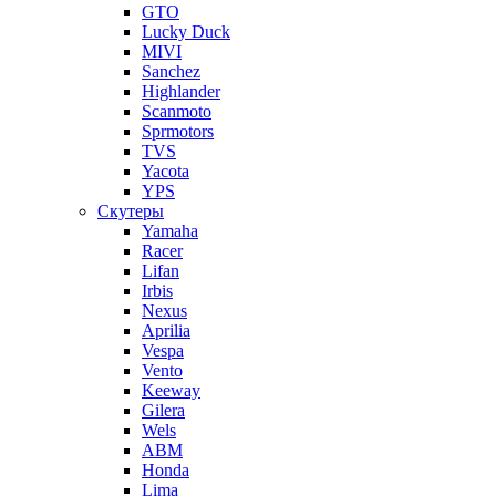
GTO
Lucky Duck
MIVI
Sanchez
Highlander
Scanmoto
Sprmotors
TVS
Yacota
YPS
Скутеры
Yamaha
Racer
Lifan
Irbis
Nexus
Aprilia
Vespa
Vento
Keeway
Gilera
Wels
ABM
Honda
Lima