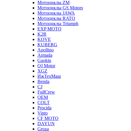
Мотоциклы ZM
Мотоциклы GS Motors
Мотоциклы JAWA
Мотоциклы RATO
Мотоциклы Triumph
EXP MOTO
K2R
KOVE
KUBERG
Apollino
Armada
Gaokin
QJ Motor
XGZ
ИжТехМаш
Benda
CJ
FullCrew
OEM
COLT
Procida
Vinto
CF MOTO
DAYUN
Groza