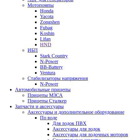
Мотопомпы
Honda
Yacota
Zongshen
Fubag
Koshin
Lifan
HND
ИБП
Stark Country
N-Power
BB-Battery
Ventura
Стабилизаторы напряжения
N-Power
Автомобильные прицепы
Прицепы МЗСА
Прицепы Сталкер
Запчасти и аксессуары
Аксессуары и дополнительное оборудование
По воде
Для лодок ПВХ
Аксессуары для лодок
Аксессуары для лодочных моторов