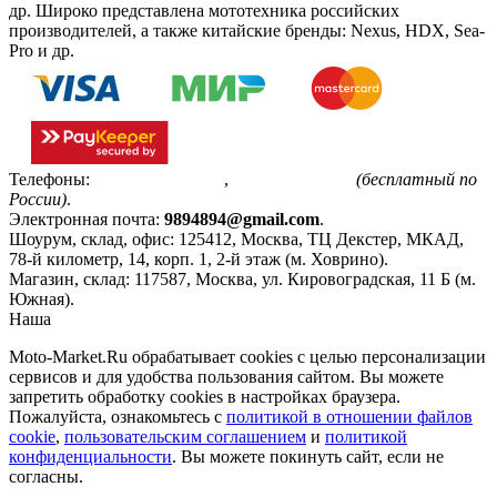
др. Широко представлена мототехника российских
производителей, а также китайские бренды: Nexus, HDX, Sea-
Pro и др.
Телефоны:
+7(495)799-85-55
,
8(800)511-48-94
(бесплатный по
России)
.
Электронная почта:
9894894@gmail.com
.
Шоурум, склад, офис:
125412
,
Москва
,
ТЦ Декстер, МКАД,
78-й километр, 14, корп. 1, 2-й этаж (м. Ховрино)
.
Магазин, склад:
117587
,
Москва
,
ул. Кировоградская, 11 Б (м.
Южная)
.
Наша
Политика конфиденциальности
Moto-Market.Ru обрабатывает сookies с целью персонализации
сервисов и для удобства пользования сайтом. Вы можете
запретить обработку сookies в настройках браузера.
Пожалуйста, ознакомьтесь с
политикой в отношении файлов
cookie
,
пользовательским соглашением
и
политикой
конфиденциальности
. Вы можете покинуть сайт, если не
согласны.