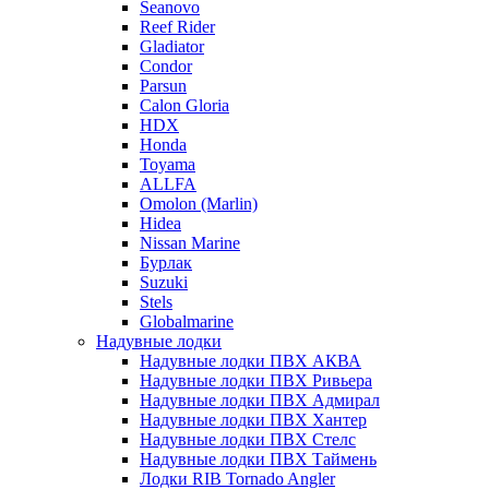
Seanovo
Reef Rider
Gladiator
Condor
Parsun
Calon Gloria
HDX
Honda
Toyama
ALLFA
Omolon (Marlin)
Hidea
Nissan Marine
Бурлак
Suzuki
Stels
Globalmarine
Надувные лодки
Надувные лодки ПВХ АКВА
Надувные лодки ПВХ Ривьера
Надувные лодки ПВХ Адмирал
Надувные лодки ПВХ Хантер
Надувные лодки ПВХ Стелс
Надувные лодки ПВХ Таймень
Лодки RIB Tornado Angler