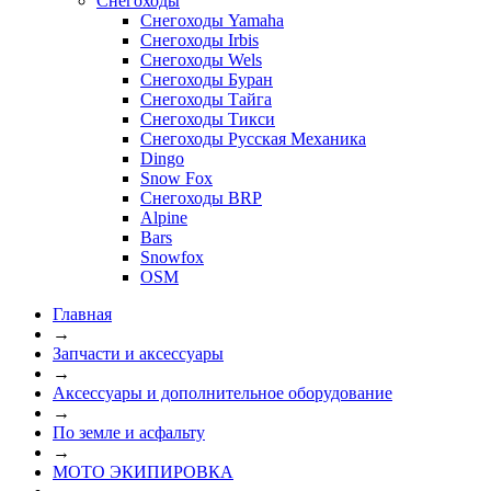
Снегоходы
Снегоходы Yamaha
Снегоходы Irbis
Снегоходы Wels
Снегоходы Буран
Снегоходы Тайга
Снегоходы Тикси
Снегоходы Русская Механика
Dingo
Snow Fox
Снегоходы BRP
Alpine
Bars
Snowfox
OSM
Главная
→
Запчасти и аксессуары
→
Аксессуары и дополнительное оборудование
→
По земле и асфальту
→
МОТО ЭКИПИРОВКА