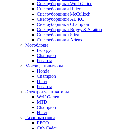
Снегоуборщики Wolf Garten
Снегоуборщики Huter
Снегоуборщики McCulloch
Снегоуборщики AL-KO
Снегоуборщики Champion
Снегоуборщики Briggs & Stratton
Снегоуборщики Stiga
Снегоуборщики Ariens
Мотоблоки
Беларус
Champion
Ресанта
Мотокультиваторы
Honda
Champion
Huter
Ресанта
Электрокультиваторы
Wolf Garten
MTD
Champion
Huter
Газонокосилки
EFCO
Cub Cadet