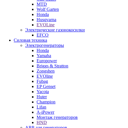
MTD
Wolf Garten
Honda
Husqvarna
EVOLine
Электрические газонокосилки
EFCO
Силовая техника
Электрогенераторы
Honda
Yamaha
Europower
Briggs & Stratton
Zongshen
EVOline
Fubag
EP Genset
Yacota
Huter
Champion
Lifan
A-iPower
Монтаж генераторов
HND
АВР для генераторов