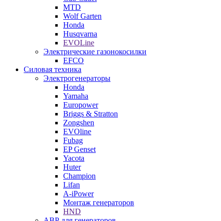
MTD
Wolf Garten
Honda
Husqvarna
EVOLine
Электрические газонокосилки
EFCO
Силовая техника
Электрогенераторы
Honda
Yamaha
Europower
Briggs & Stratton
Zongshen
EVOline
Fubag
EP Genset
Yacota
Huter
Champion
Lifan
A-iPower
Монтаж генераторов
HND
АВР для генераторов