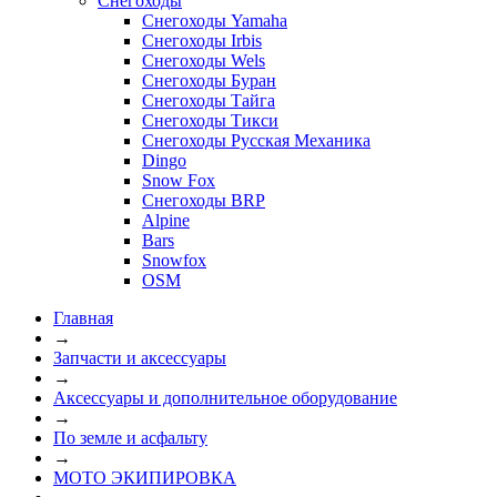
Снегоходы
Снегоходы Yamaha
Снегоходы Irbis
Снегоходы Wels
Снегоходы Буран
Снегоходы Тайга
Снегоходы Тикси
Снегоходы Русская Механика
Dingo
Snow Fox
Снегоходы BRP
Alpine
Bars
Snowfox
OSM
Главная
→
Запчасти и аксессуары
→
Аксессуары и дополнительное оборудование
→
По земле и асфальту
→
МОТО ЭКИПИРОВКА