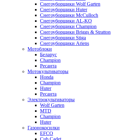
Снегоуборщики Wolf Garten
Снегоуборщики Huter
Снегоуборщики McCulloch
Снегоуборщики AL-KO
Снегоуборщики Champion
Снегоуборщики Briggs & Stratton
Снегоуборщики Stiga
Снегоуборщики Ariens
Мотоблоки
Беларус
Champion
Ресанта
Мотокультиваторы
Honda
Champion
Huter
Ресанта
Электрокультиваторы
Wolf Garten
MTD
Champion
Huter
Газонокосилки
EFCO
Cub Cadet