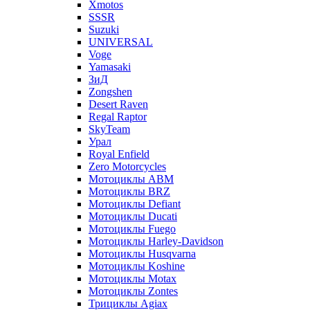
Xmotos
SSSR
Suzuki
UNIVERSAL
Voge
Yamasaki
ЗиД
Zongshen
Desert Raven
Regal Raptor
SkyTeam
Урал
Royal Enfield
Zero Motorcycles
Мотоциклы ABM
Мотоциклы BRZ
Мотоциклы Defiant
Мотоциклы Ducati
Мотоциклы Fuego
Мотоциклы Harley-Davidson
Мотоциклы Husqvarna
Мотоциклы Koshine
Мотоциклы Motax
Мотоциклы Zontes
Трициклы Agiax