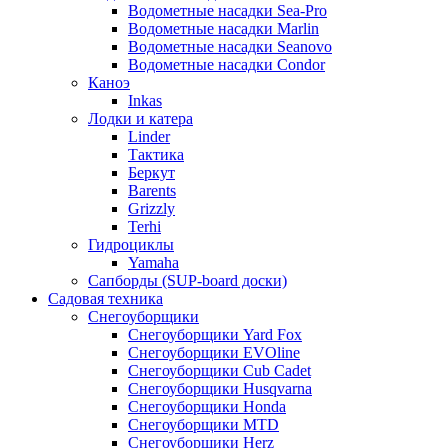
Водометные насадки Sea-Pro
Водометные насадки Marlin
Водометные насадки Seanovo
Водометные насадки Condor
Каноэ
Inkas
Лодки и катера
Linder
Тактика
Беркут
Barents
Grizzly
Terhi
Гидроциклы
Yamaha
Сапборды (SUP-board доски)
Садовая техника
Снегоуборщики
Снегоуборщики Yard Fox
Снегоуборщики EVOline
Снегоуборщики Cub Cadet
Снегоуборщики Husqvarna
Снегоуборщики Honda
Снегоуборщики MTD
Снегоуборщики Herz