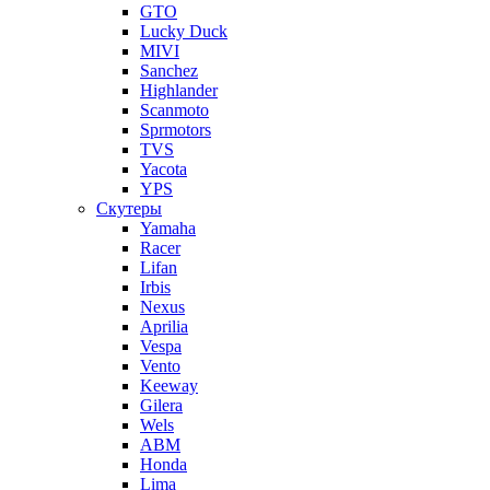
GTO
Lucky Duck
MIVI
Sanchez
Highlander
Scanmoto
Sprmotors
TVS
Yacota
YPS
Скутеры
Yamaha
Racer
Lifan
Irbis
Nexus
Aprilia
Vespa
Vento
Keeway
Gilera
Wels
ABM
Honda
Lima