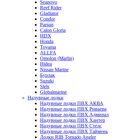
Seanovo
Reef Rider
Gladiator
Condor
Parsun
Calon Gloria
HDX
Honda
Toyama
ALLFA
Omolon (Marlin)
Hidea
Nissan Marine
Бурлак
Suzuki
Stels
Globalmarine
Надувные лодки
Надувные лодки ПВХ АКВА
Надувные лодки ПВХ Ривьера
Надувные лодки ПВХ Адмирал
Надувные лодки ПВХ Хантер
Надувные лодки ПВХ Стелс
Надувные лодки ПВХ Таймень
Лодки RIB Tornado Angler