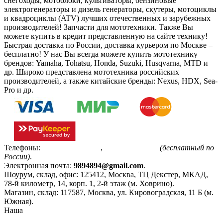
снегоходы, мотоблоки, культиваторы, бензиновые
электрогенераторы и дизель генераторы, скутеры, мотоциклы
и квадроциклы (ATV) лучших отечественных и зарубежных
производителей! Запчасти для мототехники. Также Вы
можете купить в кредит представленную на сайте технику!
Быстрая доставка по России, доставка курьером по Москве –
бесплатно!
У нас Вы всегда можете купить мототехнику
брендов: Yamaha, Tohatsu, Honda, Suzuki, Husqvarna, MTD и
др. Широко представлена мототехника российских
производителей, а также китайские бренды: Nexus, HDX, Sea-
Pro и др.
Телефоны:
+7(495)799-85-55
,
8(800)511-48-94
(бесплатный по
России)
.
Электронная почта:
9894894@gmail.com
.
Шоурум, склад, офис:
125412
,
Москва
,
ТЦ Декстер, МКАД,
78-й километр, 14, корп. 1, 2-й этаж (м. Ховрино)
.
Магазин, склад:
117587
,
Москва
,
ул. Кировоградская, 11 Б (м.
Южная)
.
Наша
Политика конфиденциальности