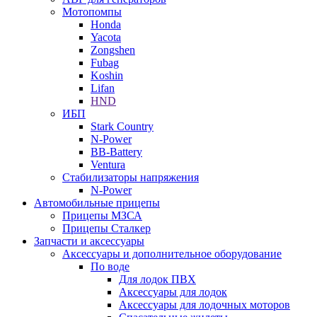
Мотопомпы
Honda
Yacota
Zongshen
Fubag
Koshin
Lifan
HND
ИБП
Stark Country
N-Power
BB-Battery
Ventura
Стабилизаторы напряжения
N-Power
Автомобильные прицепы
Прицепы МЗСА
Прицепы Сталкер
Запчасти и аксессуары
Аксессуары и дополнительное оборудование
По воде
Для лодок ПВХ
Аксессуары для лодок
Аксессуары для лодочных моторов