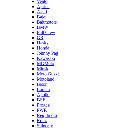
Vento
Aprilia
Ataki
Bajaj
Baltmotors
BMW
Full Crew
GR
Hasky
Honda
Johnny Pag
Kawasaki
MGMoto
Minsk
Moto Guzzi
Motoland
Bison
Loncin
Apollo
BSE
Progasi
PWR
Regulmoto
Roliz
Shineray