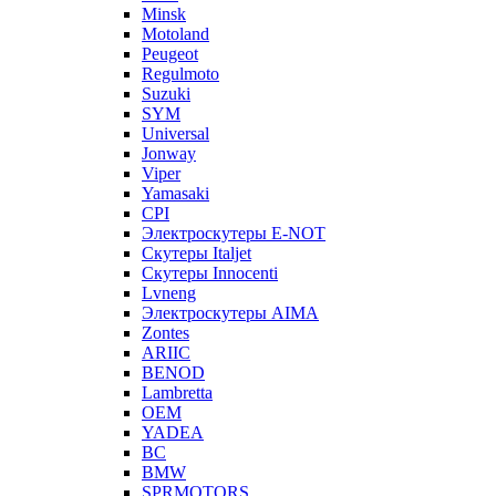
Minsk
Motoland
Peugeot
Regulmoto
Suzuki
SYM
Universal
Jonway
Viper
Yamasaki
CPI
Электроскутеры E-NOT
Скутеры Italjet
Скутеры Innocenti
Lvneng
Электроскутеры AIMA
Zontes
ARIIC
BENOD
Lambretta
OEM
YADEA
BC
BMW
SPRMOTORS