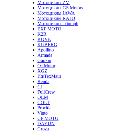
Мотоциклы ZM
Мотоциклы GS Motors
Мотоциклы JAWA
Мотоциклы RATO
Мотоциклы Triumph
EXP MOTO
K2R
KOVE
KUBERG
Apollino
Armada
Gaokin
QJ Motor
XGZ
ИжТехМаш
Benda
CJ
FullCrew
OEM
COLT
Procida
Vinto
CF MOTO
DAYUN
Groza