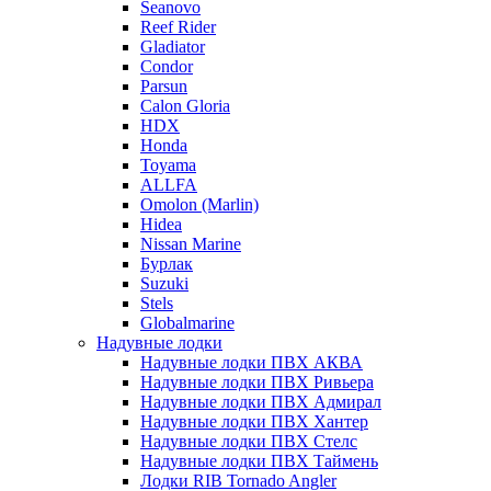
Seanovo
Reef Rider
Gladiator
Condor
Parsun
Calon Gloria
HDX
Honda
Toyama
ALLFA
Omolon (Marlin)
Hidea
Nissan Marine
Бурлак
Suzuki
Stels
Globalmarine
Надувные лодки
Надувные лодки ПВХ АКВА
Надувные лодки ПВХ Ривьера
Надувные лодки ПВХ Адмирал
Надувные лодки ПВХ Хантер
Надувные лодки ПВХ Стелс
Надувные лодки ПВХ Таймень
Лодки RIB Tornado Angler