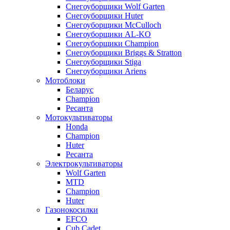
Снегоуборщики Wolf Garten
Снегоуборщики Huter
Снегоуборщики McCulloch
Снегоуборщики AL-KO
Снегоуборщики Champion
Снегоуборщики Briggs & Stratton
Снегоуборщики Stiga
Снегоуборщики Ariens
Мотоблоки
Беларус
Champion
Ресанта
Мотокультиваторы
Honda
Champion
Huter
Ресанта
Электрокультиваторы
Wolf Garten
MTD
Champion
Huter
Газонокосилки
EFCO
Cub Cadet