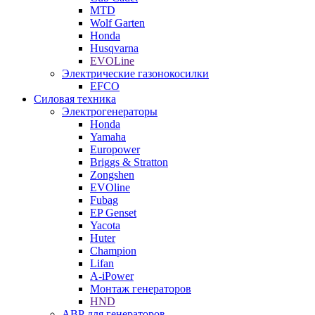
MTD
Wolf Garten
Honda
Husqvarna
EVOLine
Электрические газонокосилки
EFCO
Силовая техника
Электрогенераторы
Honda
Yamaha
Europower
Briggs & Stratton
Zongshen
EVOline
Fubag
EP Genset
Yacota
Huter
Champion
Lifan
A-iPower
Монтаж генераторов
HND
АВР для генераторов