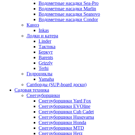
Водометные насадки Sea-Pro
Водометные насадки Marlin
Водометные насадки Seanovo
Водометные насадки Condor
Каноэ
Inkas
Лодки и катера
Linder
Тактика
Беркут
Barents
Grizzly
Terhi
Гидроциклы
Yamaha
Сапборды (SUP-board доски)
Садовая техника
Снегоуборщики
Снегоуборщики Yard Fox
Снегоуборщики EVOline
Снегоуборщики Cub Cadet
Снегоуборщики Husqvarna
Снегоуборщики Honda
Снегоуборщики MTD
Снегоуборщики Herz