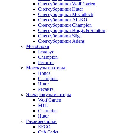
Снегоуборщики Wolf Garten
Снегоуборщики Huter
Снегоуборщики McCulloch
Снегоуборщики AL-KO
Снегоуборщики Champion
Снегоуборщики Briggs & Stratton
Снегоуборщики Stiga
Снегоуборщики Ariens
Мотоблоки
Беларус
Champion
Ресанта
Мотокультиваторы
Honda
Champion
Huter
Ресанта
Электрокультиваторы
Wolf Garten
MTD
Champion
Huter
Газонокосилки
EFCO
Cub Cadet