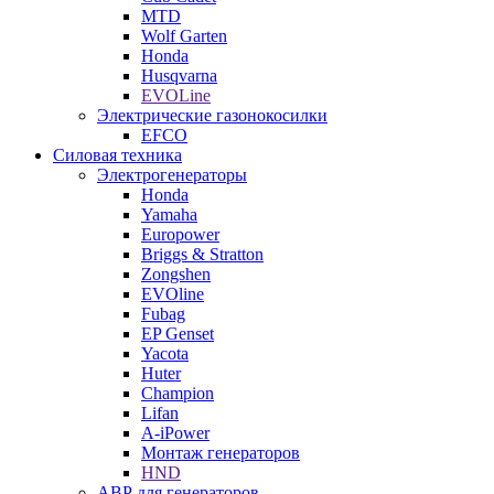
MTD
Wolf Garten
Honda
Husqvarna
EVOLine
Электрические газонокосилки
EFCO
Силовая техника
Электрогенераторы
Honda
Yamaha
Europower
Briggs & Stratton
Zongshen
EVOline
Fubag
EP Genset
Yacota
Huter
Champion
Lifan
A-iPower
Монтаж генераторов
HND
АВР для генераторов