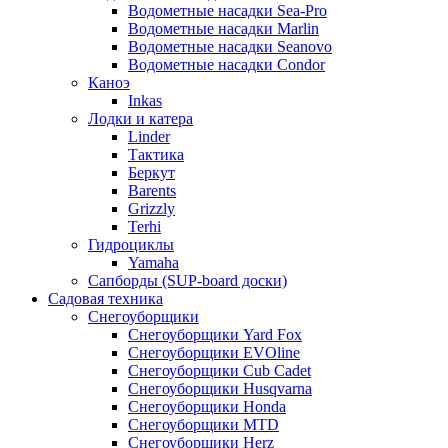
Водометные насадки Sea-Pro
Водометные насадки Marlin
Водометные насадки Seanovo
Водометные насадки Condor
Каноэ
Inkas
Лодки и катера
Linder
Тактика
Беркут
Barents
Grizzly
Terhi
Гидроциклы
Yamaha
Сапборды (SUP-board доски)
Садовая техника
Снегоуборщики
Снегоуборщики Yard Fox
Снегоуборщики EVOline
Снегоуборщики Cub Cadet
Снегоуборщики Husqvarna
Снегоуборщики Honda
Снегоуборщики MTD
Снегоуборщики Herz