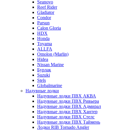
Seanovo
Reef Rider
Gladiator
Condor
Parsun
Calon Gloria
HDX
Honda
Toyama
ALLFA
Omolon (Marlin)
Hidea
Nissan Marine
Бурлак
Suzuki
Stels
Globalmarine
Надувные лодки
Надувные лодки ПВХ АКВА
Надувные лодки ПВХ Ривьера
Надувные лодки ПВХ Адмирал
Надувные лодки ПВХ Хантер
Надувные лодки ПВХ Стелс
Надувные лодки ПВХ Таймень
Лодки RIB Tornado Angler