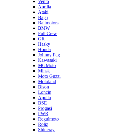
Vento
Aprilia
Ataki
Bajaj
Baltmotors
BMW
Full Crew
GR
Hasky
Honda
Johnny Pag
Kawasaki
MGMoto
Minsk
Moto Guzzi
Motoland
Bison
Loncin
Apollo
BSE
Progasi
PWR
Regulmoto
Roliz
Shineray