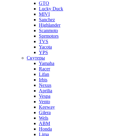
GTO
Lucky Duck
MIVI
Sanchez
Highlander
Scanmoto
Sprmotors
TVS
Yacota
YPS
Скутеры
Yamaha
Racer
Lifan
Irbis
Nexus
Aprilia
Vespa
Vento
Keeway
Gilera
Wels
ABM
Honda
Lima