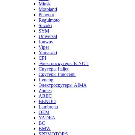
Minsk
Motoland
Peugeot
Regulmoto
Suzuki
SYM
Universal
Jonway
Viper
Yamasaki
CPI
Электроскутеры E-NOT
Скутеры Italjet
Скутеры Innocenti
Lvneng
Электроскутеры AIMA
Zontes
ARIIC
BENOD
Lambretta
OEM
YADEA
BC
BMW
SPRMOTORS