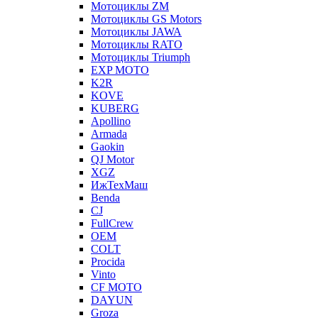
Мотоциклы ZM
Мотоциклы GS Motors
Мотоциклы JAWA
Мотоциклы RATO
Мотоциклы Triumph
EXP MOTO
K2R
KOVE
KUBERG
Apollino
Armada
Gaokin
QJ Motor
XGZ
ИжТехМаш
Benda
CJ
FullCrew
OEM
COLT
Procida
Vinto
CF MOTO
DAYUN
Groza