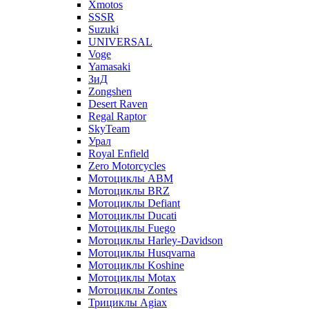
Xmotos
SSSR
Suzuki
UNIVERSAL
Voge
Yamasaki
ЗиД
Zongshen
Desert Raven
Regal Raptor
SkyTeam
Урал
Royal Enfield
Zero Motorcycles
Мотоциклы ABM
Мотоциклы BRZ
Мотоциклы Defiant
Мотоциклы Ducati
Мотоциклы Fuego
Мотоциклы Harley-Davidson
Мотоциклы Husqvarna
Мотоциклы Koshine
Мотоциклы Motax
Мотоциклы Zontes
Трициклы Agiax