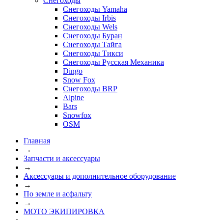
Снегоходы
Снегоходы Yamaha
Снегоходы Irbis
Снегоходы Wels
Снегоходы Буран
Снегоходы Тайга
Снегоходы Тикси
Снегоходы Русская Механика
Dingo
Snow Fox
Снегоходы BRP
Alpine
Bars
Snowfox
OSM
Главная
→
Запчасти и аксессуары
→
Аксессуары и дополнительное оборудование
→
По земле и асфальту
→
МОТО ЭКИПИРОВКА