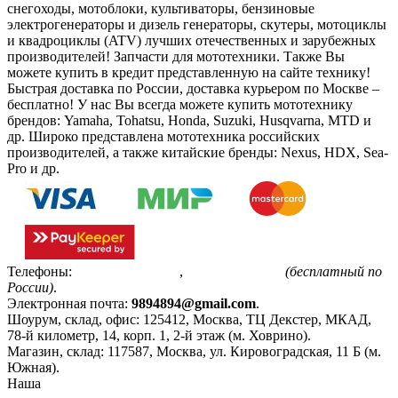
снегоходы, мотоблоки, культиваторы, бензиновые
электрогенераторы и дизель генераторы, скутеры, мотоциклы
и квадроциклы (ATV) лучших отечественных и зарубежных
производителей! Запчасти для мототехники. Также Вы
можете купить в кредит представленную на сайте технику!
Быстрая доставка по России, доставка курьером по Москве –
бесплатно!
У нас Вы всегда можете купить мототехнику
брендов: Yamaha, Tohatsu, Honda, Suzuki, Husqvarna, MTD и
др. Широко представлена мототехника российских
производителей, а также китайские бренды: Nexus, HDX, Sea-
Pro и др.
Телефоны:
+7(495)799-85-55
,
8(800)511-48-94
(бесплатный по
России)
.
Электронная почта:
9894894@gmail.com
.
Шоурум, склад, офис:
125412
,
Москва
,
ТЦ Декстер, МКАД,
78-й километр, 14, корп. 1, 2-й этаж (м. Ховрино)
.
Магазин, склад:
117587
,
Москва
,
ул. Кировоградская, 11 Б (м.
Южная)
.
Наша
Политика конфиденциальности