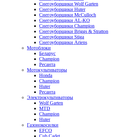
Снегоуборщики Wolf Garten
Снегоуборщики Huter
Снегоуборщики McCulloch
Снегоуборщики AL-KO
Снегоуборщики Champion
Снегоуборщики Briggs & Stratton
Снегоуборщики Stiga
Снегоуборщики Ariens
Мотоблоки
Беларус
Champion
Ресанта
Мотокультиваторы
Honda
Champion
Huter
Ресанта
Электрокультиваторы
Wolf Garten
MTD
Champion
Huter
Газонокосилки
EFCO
Cub Cadet