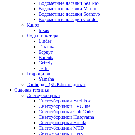
Водометные насадки Sea-Pro
Водометные насадки Marlin
Водометные насадки Seanovo
Водометные насадки Condor
Каноэ
Inkas
Лодки и катера
Linder
Тактика
Беркут
Barents
Grizzly
Terhi
Гидроциклы
Yamaha
Сапборды (SUP-board доски)
Садовая техника
Снегоуборщики
Снегоуборщики Yard Fox
Снегоуборщики EVOline
Снегоуборщики Cub Cadet
Снегоуборщики Husqvarna
Снегоуборщики Honda
Снегоуборщики MTD
Снегоуборщики Herz