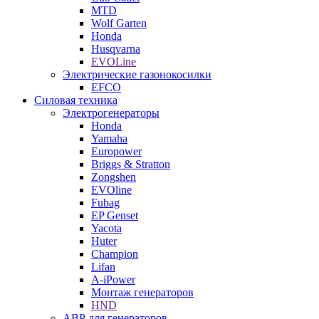
MTD
Wolf Garten
Honda
Husqvarna
EVOLine
Электрические газонокосилки
EFCO
Силовая техника
Электрогенераторы
Honda
Yamaha
Europower
Briggs & Stratton
Zongshen
EVOline
Fubag
EP Genset
Yacota
Huter
Champion
Lifan
A-iPower
Монтаж генераторов
HND
АВР для генераторов