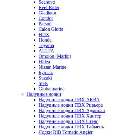
Seanovo
Reef Rider
Gladiator
Condor
Parsun
Calon Gloria
HDX
Honda
Toyama
ALLFA
Omolon (Marlin)
Hidea
Nissan Marine
Бурлак
Suzuki
Stels
Globalmarine
Надувные лодки
Надувные лодки ПВХ АКВА
Надувные лодки ПВХ Ривьера
Надувные лодки ПВХ Адмирал
Надувные лодки ПВХ Хантер
Надувные лодки ПВХ Стелс
Надувные лодки ПВХ Таймень
Лодки RIB Tornado Angler